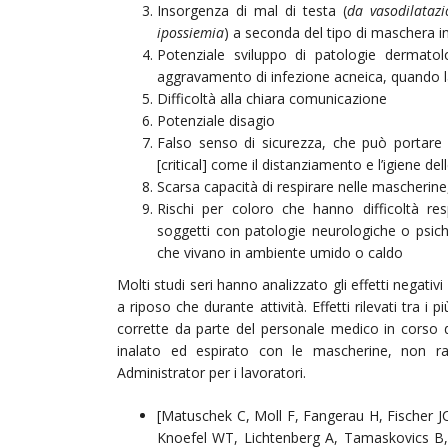
Insorgenza di mal di testa (
da vasodilataz
ipossiemia
) a seconda del tipo di maschera 
Potenziale sviluppo di patologie dermatolog
aggravamento di infezione acneica, quando la
Difficoltà alla chiara comunicazione
Potenziale disagio
Falso senso di sicurezza, che può portare
[critical] come il distanziamento e l’igiene de
Scarsa capacità di respirare nelle mascherine,
Rischi per coloro che hanno difficoltà resp
soggetti con patologie neurologiche o psich
che vivano in ambiente umido o caldo
Molti studi seri hanno analizzato gli effetti negativ
a riposo che durante attività. Effetti rilevati tra i 
corrette da parte del personale medico in corso 
inalato ed espirato con le mascherine, non ra
Administrator per i lavoratori.
[Matuschek C, Moll F, Fangerau H, Fischer J
Knoefel WT, Lichtenberg A, Tamaskovics B,