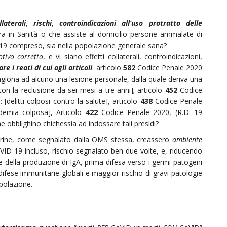
llaterali
,
rischi
,
controindicazioni all’uso protratto delle
ora in Sanità o che assiste al domicilio persone ammalate di
d-19 compreso, sia nella popolazione generale sana?
tivo corretto
, e vi siano effetti collaterali, controindicazioni,
re i reati di cui agli articoli
: articolo
582
Codice Penale 2020
agiona ad alcuno una lesione personale, dalla quale deriva una
on la reclusione da sei mesi a tre anni]; articolo
452
Codice
[delitti colposi contro la salute], articolo
438
Codice Penale
demia colposa], Articolo
422
Codice Penale 2020, (R.D. 19
e obblighino chichessia ad indossare tali presidi?
herine, come segnalato dalla OMS stessa, creassero
ambiente
VID-19 incluso, rischio segnalato ben due volte, e, riducendo
e della produzione di IgA, prima difesa verso i germi patogeni
 difese immunitarie globali e maggior rischio di gravi patologie
opolazione.