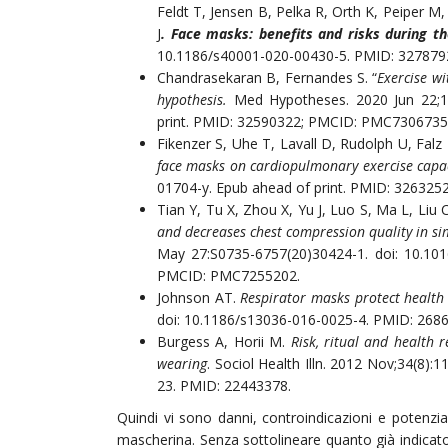
Feldt T, Jensen B, Pelka R, Orth K, Peiper 
J
. Face masks: benefits and risks during t
10.1186/s40001-020-00430-5. PMID: 32787
Chandrasekaran B, Fernandes S. “
Exercise wi
hypothesis.
Med Hypotheses. 2020 Jun 22;14
print. PMID: 32590322; PMCID: PMC7306735
Fikenzer S, Uhe T, Lavall D, Rudolph U, Fal
face masks on cardiopulmonary exercise capac
01704-y. Epub ahead of print. PMID: 32632
Tian Y, Tu X, Zhou X, Yu J, Luo S, Ma L, Liu C
and decreases chest compression quality in s
May 27:S0735-6757(20)30424-1. doi: 10.101
PMCID: PMC7255202.
Johnson AT.
Respirator masks protect health
doi: 10.1186/s13036-016-0025-4. PMID: 26
Burgess A, Horii M.
Risk, ritual and health r
wearing
. Sociol Health Illn. 2012 Nov;34(8)
23. PMID: 22443378.
Quindi vi sono danni, controindicazioni e potenzial
mascherina. Senza sottolineare quanto già indicato 