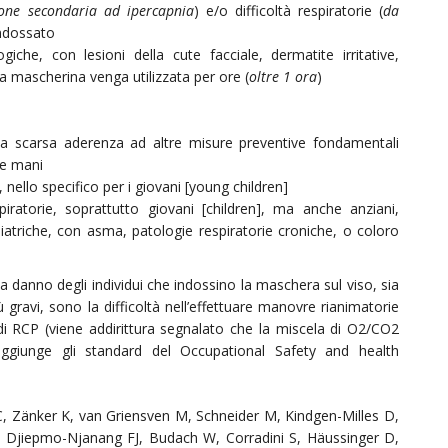
ione secondaria ad ipercapnia
) e/o difficoltà respiratorie (
da
indossato
iche, con lesioni della cute facciale, dermatite irritative,
 mascherina venga utilizzata per ore (
oltre 1 ora
)
 a scarsa aderenza ad altre misure preventive fondamentali
lle mani
 nello specifico per i giovani [young children]
iratorie, soprattutto giovani [children], ma anche anziani,
iatriche, con asma, patologie respiratorie croniche, o coloro
i a danno degli individui che indossino la maschera sul viso, sia
più gravi, sono la difficoltà nell’effettuare manovre rianimatorie
di RCP (viene addirittura segnalato che la miscela di O2/CO2
ggiunge gli standard del Occupational Safety and health
C, Zänker K, van Griensven M, Schneider M, Kindgen-Milles D,
 Djiepmo-Njanang FJ, Budach W, Corradini S, Häussinger D,