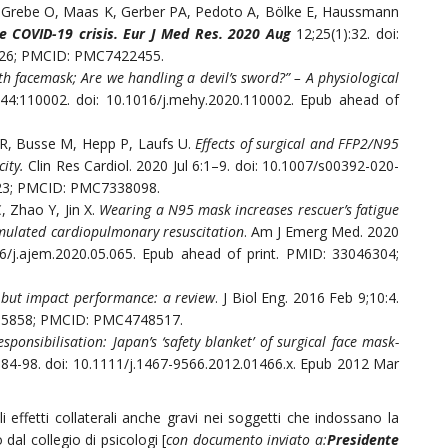
M, Grebe O, Maas K, Gerber PA, Pedoto A, Bölke E, Haussmann
he COVID-19 crisis.
Eur J Med Res. 2020 Aug
12;25(1):32. doi:
926; PMCID: PMC7422455.
th facemask; Are we handling a devil’s sword?” – A physiological
4:110002. doi: 10.1016/j.mehy.2020.110002. Epub ahead of
z R, Busse M, Hepp P, Laufs U.
Effects of surgical and FFP2/N95
ity.
Clin Res Cardiol. 2020 Jul 6:1–9. doi: 10.1007/s00392-020-
523; PMCID: PMC7338098.
, Zhao Y, Jin X.
Wearing a N95 mask increases rescuer’s fatigue
imulated cardiopulmonary resuscitation
. Am J Emerg Med. 2020
6/j.ajem.2020.05.065. Epub ahead of print. PMID: 33046304;
 but impact performance: a review
. J Biol Eng. 2016 Feb 9;10:4.
865858; PMCID: PMC4748517.
esponsibilisation: Japan’s ‘safety blanket’ of surgical face mask-
:1184-98. doi: 10.1111/j.1467-9566.2012.01466.x. Epub 2012 Mar
i effetti collaterali anche gravi nei soggetti che indossano la
dal collegio di psicologi [
con documento inviato a
:
Presidente