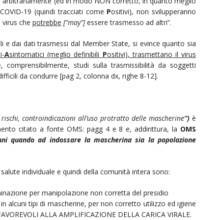
o arbitrariamente (ed in modo NON corretto, in quanto meglio
 da COVID-19 (quindi tracciati come
P
ositivi), non svilupperanno
e virus che
potrebbe
[“may”]
essere trasmesso ad altri”.
i e dai dati trasmessi dal Member State, si evince quanto sia
i-
A
sintomatici (meglio definibili
P
ositivi), trasmettano il virus
 comprensibilmente, studi sulla trasmissibilità da soggetti
ifficili da condurre [pag 2, colonna dx, righe 8-12].
 rischi, controindicazioni all’
uso
protratto
delle
mascherin
e
”)
è
ento citato a fonte OMS: pagg 4 e 8 e, addirittura, la
OMS
danni quando ad indossare la mascherina sia la popolazione
a salute individuale e quindi della comunità intera sono:
inazione per manipolazione non corretta del presidio
 alcuni tipi di mascherine, per non corretto utilizzo ed igiene
ONI FAVOREVOLI ALLA AMPLIFICAZIONE DELLA CARICA VIRALE.