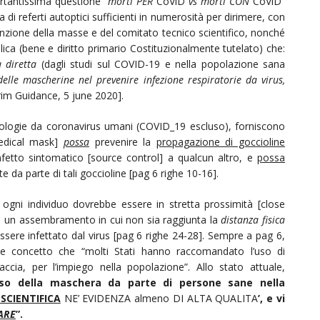
rtantissima questione “
morti PER
CoViD
vs morti CON
CoViD”
i referti autoptici sufficienti in numerosità per dirimere, con
ttenzione della masse e del comitato tecnico scientifico, nonché
lica (bene e diritto primario Costituzionalmente tutelato) che:
a diretta
(dagli studi sul COVID-19 e nella popolazione sana
o delle mascherine nel prevenire infezione respiratorie da virus,
rim Guidance, 5 june 2020].
patologie da coronavirus umani (COVID_19 escluso), forniscono
medical mask]
possa
prevenire la
propagazione di goccioline
fetto sintomatico [source control] a qualcun altro, e
possa
da parte di tali goccioline [pag 6 righe 10-16].
he ogni individuo dovrebbe essere in stretta prossimità [close
 in un assembramento in cui non sia raggiunta la
distanza fisica
essere infettato dal virus [pag 6 righe 24-28]. Sempre a pag 6,
nte concetto che “molti Stati hanno raccomandato l’uso di
cia, per l’impiego nella popolazione”. Allo stato attuale,
’uso della maschera da parte di persone sane nella
SCIENTIFICA
NE’ EVIDENZA almeno DI ALTA QUALITA
’, e vi
ARE
”.