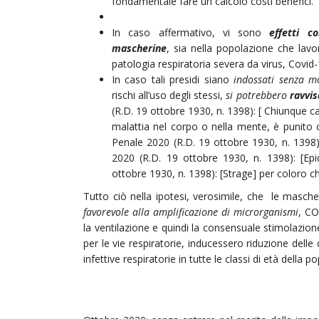
fondamentale fare un calcolo costi benefici.
In caso affermativo, vi sono
effetti co
mascherine
, sia nella popolazione che lav
patologia respiratoria severa da virus, Covi
In caso tali presidi siano
indossati senza mo
rischi all’uso degli stessi,
si potrebbero
ravvisa
(R.D. 19 ottobre 1930, n. 1398): [ Chiunque c
malattia nel corpo o nella mente, è punito c
Penale 2020 (R.D. 19 ottobre 1930, n. 1398): 
2020 (R.D. 19 ottobre 1930, n. 1398): [Epi
ottobre 1930, n. 1398): [Strage] per coloro ch
Tutto ciò nella ipotesi, verosimile, che le masc
favorevole alla amplificazione di microrganismi
, CO
la ventilazione e quindi la consensuale stimolazion
per le vie respiratorie, inducessero riduzione delle
infettive respiratorie in tutte le classi di età della p