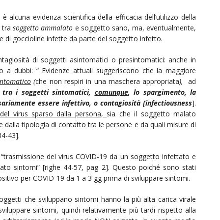
alcuna evidenza scientifica della efficacia dell’utilizzo della
o tra
soggetto ammalato
e soggetto sano, ma, eventualmente,
 di goccioline infette da parte del soggetto infetto.
ntagiosità di soggetti asintomatici o presintomatici: anche in
 a dubbi: “ Evidenze attuali suggeriscono che la maggiore
intomatico
(
che non respiri in una maschera appropriata
),
ad
;
tra i soggetti sintomatici,
comunque
, lo spargimento, la
sariamente essere infettivo, o contagiosità [infectiousness
].
tà del virus sparso dalla persona,
sia che il soggetto malato
dalla tipologia di contatto tra le persone e da quali misure di
34-43].
 “trasmissione del virus COVID-19 da un soggetto infettato e
to sintomi” [righe 44-57, pag 2]. Questo poiché sono stati
sitivo per COVID-19 da 1 a 3 gg prima di sviluppare sintomi.
getti che sviluppano sintomi hanno la più alta carica virale
viluppare sintomi, quindi relativamente più tardi rispetto alla