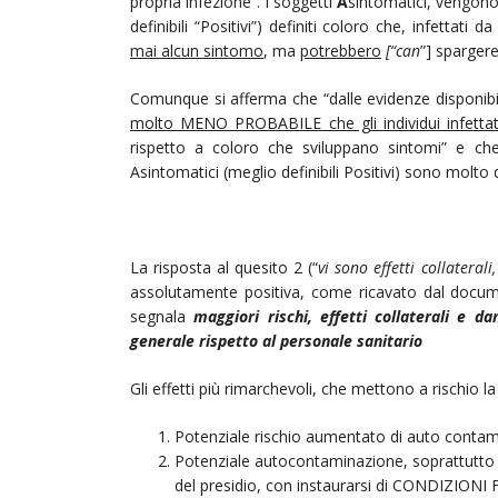
propria infezione”. I soggetti
A
sintomatici, vengon
definibili “Positivi”) definiti coloro che, infettati
mai alcun sintomo
, ma
potrebbero
[“can
”] sparger
Comunque si afferma che “dalle evidenze disponibil
molto MENO PROBABILE che gli individui infettat
rispetto a coloro che sviluppano sintomi” e che,
Asintomatici (meglio definibili Positivi) sono molto d
La risposta al quesito 2 (“
vi sono effetti collaterali,
assolutamente positiva, come ricavato dal docum
segnala
maggiori rischi, effetti collaterali e 
generale rispetto al personale sanitario
Gli effetti più rimarchevoli, che mettono a rischio l
Potenziale rischio aumentato di auto contam
Potenziale autocontaminazione, soprattutto in
del presidio, con instaurarsi di CONDIZI