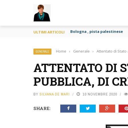
TY
Gravidanza per altri e apologia
ULTIMI ARTICOLI
Home
›
Generale
›
Attentato di Stato 
GENERALE
ATTENTATO DI 
PUBBLICA, DI CR
BY
SILVANA DE MARI
10 NOVEMBRE 2020
SHARE: