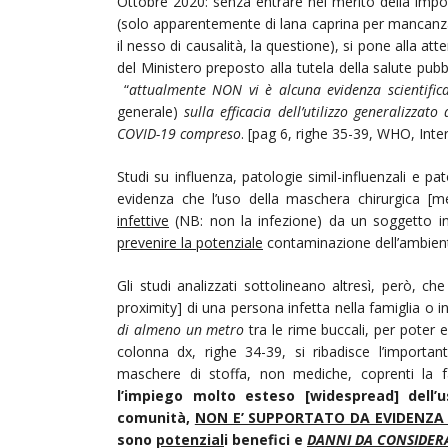
Ottobre 2020: senza entrare nel merito della impo
(solo apparentemente di lana caprina per mancanza d
il nesso di causalità, la questione), si pone alla a
del Ministero preposto alla tutela della salute pubb
“
attualmente NON vi è alcuna evidenza scientific
generale)
sulla efficacia dell’utilizzo generalizzat
COVID-19 compreso
. [pag 6, righe 35-39, WHO, Inte
Studi su influenza, patologie simil-influenzali e 
evidenza che l’uso della maschera chirurgica [
infettive
(NB: non la infezione) da un soggetto in
prevenire la potenziale
contaminazione dell’ambiente 
Gli studi analizzati sottolineano altresì, però, c
proximity] di una persona infetta nella famiglia o
di almeno un metro
tra le rime buccali, per poter 
colonna dx, righe 34-39, si ribadisce l’importa
maschere di stoffa, non mediche, coprenti la fac
l’impiego molto esteso [widespread] dell
comunità,
NON E’ SUPPORTATO DA EVIDENZA 
sono
potenzial
i benefici e
DANNI DA CONSIDER