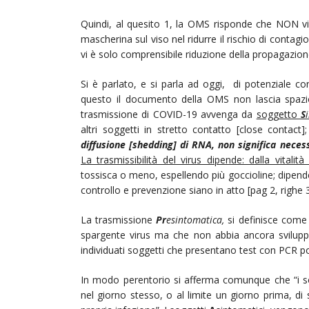
Quindi, al quesito 1, la OMS risponde che NON vi è 
mascherina sul viso nel ridurre il rischio di contagi
vi è solo comprensibile riduzione della propagazione
Si è parlato, e si parla ad oggi, di potenziale co
questo il documento della OMS non lascia spazio
trasmissione di COVID-19 avvenga da
soggetto
S
altri soggetti in stretto contatto [close contact]
diffusione [shedding] di RNA, non significa neces
La trasmissibilità del virus dipende: dalla vitali
tossisca o meno, espellendo più goccioline; dipende 
controllo e prevenzione siano in atto [pag 2, righe 
La trasmissione
Pr
esintomatica,
si definisce come
spargente virus ma che non abbia ancora sviluppa
individuati soggetti che presentano test con PCR po
In modo perentorio si afferma comunque che “i sog
nel giorno stesso, o al limite un giorno prima, di s