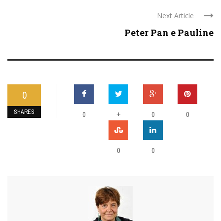
Next Article
Peter Pan e Pauline
0
SHARES
0
+
0
0
0
0