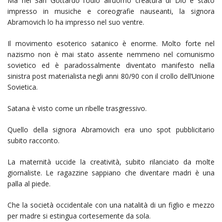
Ma nel San Gottardo l’odio all’uomo creatura di Dio è stato
impresso in musiche e coreografie nauseanti, la signora
Abramovich lo ha impresso nel suo ventre.
Il movimento esoterico satanico è enorme. Molto forte nel
nazismo non è mai stato assente nemmeno nel comunismo
sovietico ed è paradossalmente diventato manifesto nella
sinistra post materialista negli anni 80/90 con il crollo dell’Unione
Sovietica.
Satana è visto come un ribelle trasgressivo.
Quello della signora Abramovich era uno spot pubblicitario
subito racconto.
La maternità uccide la creatività, subito rilanciato da molte
giornaliste. Le ragazzine sappiano che diventare madri è una
palla al piede.
Che la società occidentale con una natalità di un figlio e mezzo
per madre si estingua cortesemente da sola.