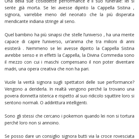
Una della sue cosiddette performance è il suo funerale: lei si
sente già morta. Se lei avesse dipinto la Cappella Sistina ,
signora, varrebbe meno del neonato che la più disperata
mendicante indiana stringe al seno.
Quel bambino ha più sinapsi che stelle l’universo , ha una mente
capace di capire l’universo, un’anima che tra milioni di anni
esisterà . Nemmeno se lei avesse dipinto la Cappella Sistina
avrebbe senso e in effetti la Cappella, la Divina Commedia sono
il mezzo con cui i maschi compensano il non poter diventare
madri, una opera creativa che non ha pari.
Vuole la verità signora sugli spettatori delle sue performance?
Vengono a deriderla. In realtà vengono perché la trovano una
povera donnetta isterica e rispetto al suo ridicolo squittire loro si
sentono normali. O addirittura intelligenti.
Sono gli stessi che cercano i pokemon quando lei non si tortura
perché loro non si annoino.
Se posso dare un consiglio signora butti via la croce rovesciata