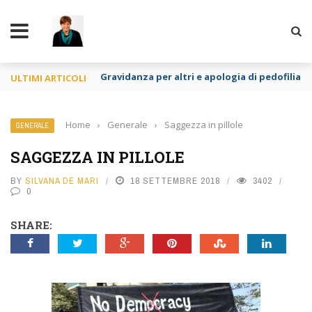
TY
Gravidanza per altri e apologia di pedofilia re
ULTIMI ARTICOLI
Home
›
Generale
›
Saggezza in pillole
GENERALE
SAGGEZZA IN PILLOLE
BY
SILVANA DE MARI
18 SETTEMBRE 2018
3402
0
SHARE: