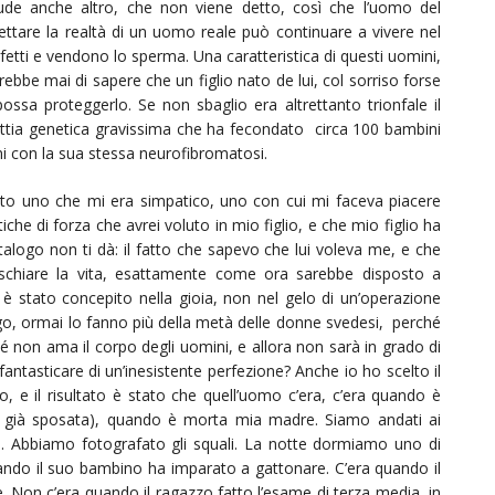
lude anche altro, che non viene detto, così che l’uomo del
ettare la realtà di un uomo reale può continuare a vivere nel
etti e vendono lo sperma. Una caratteristica di questi uomini,
erebbe mai di sapere che un figlio nato de lui, col sorriso forse
ossa proteggerlo. Se non sbaglio era altrettanto trionfale il
attia genetica gravissima che ha fecondato circa 100 bambini
ni con la sua stessa neurofibromatosi.
celto uno che mi era simpatico, uno con cui mi faceva piacere
che di forza che avrei voluto in mio figlio, e che mio figlio ha
talogo non ti dà: il fatto che sapevo che lui voleva me, e che
schiare la vita, esattamente come ora sarebbe disposto a
o è stato concepito nella gioia, non nel gelo di un’operazione
o, ormai lo fanno più della metà delle donne svedesi, perché
 non ama il corpo degli uomini, e allora non sarà in grado di
fantasticare di un’inesistente perfezione? Anche io ho scelto il
o, e il risultato è stato che quell’uomo c’era, c’era quando è
 già sposata), quando è morta mia madre. Siamo andati ai
e. Abbiamo fotografato gli squali. La notte dormiamo uno di
 quando il suo bambino ha imparato a gattonare. C’era quando il
 Non c’era quando il ragazzo fatto l’esame di terza media, in