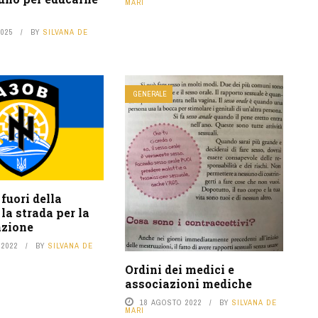
MARI
2025
BY
SILVANA DE
GENERALE
i fuori della
 la strada per la
zione
 2022
BY
SILVANA DE
Ordini dei medici e
associazioni mediche
18 AGOSTO 2022
BY
SILVANA DE
MARI