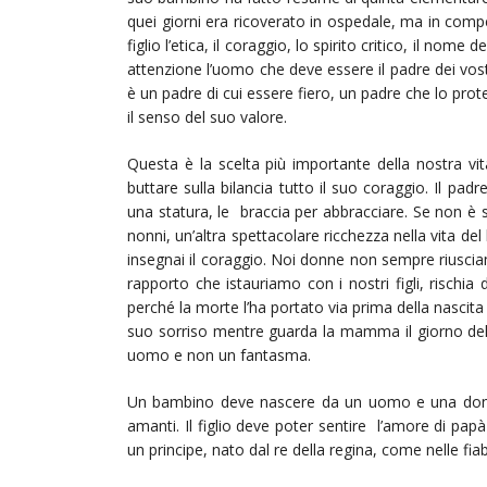
quei giorni era ricoverato in ospedale, ma in comp
figlio l’etica, il coraggio, lo spirito critico, il no
attenzione l’uomo che deve essere il padre dei vostr
è un padre di cui essere fiero, un padre che lo pro
il senso del suo valore.
Questa è la scelta più importante della nostra vi
buttare sulla bilancia tutto il suo coraggio. Il 
una statura, le braccia per abbracciare. Se non è 
nonni, un’altra spettacolare ricchezza nella vita de
insegnai il coraggio. Noi donne non sempre riuscia
rapporto che istauriamo con i nostri figli, rischia 
perché la morte l’ha portato via prima della nascita
suo sorriso mentre guarda la mamma il giorno del m
uomo e non un fantasma.
Un bambino deve nascere da un uomo e una donna,
amanti. Il figlio deve poter sentire l’amore di 
un principe, nato dal re della regina, come nelle fia