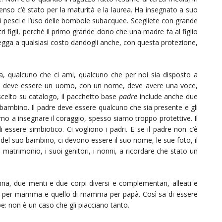
enso c’è stato per la maturità e la laurea. Ha insegnato a suo
me dei pesci e l’uso delle bombole subacquee. Scegliete con grande
i figli, perché il primo grande dono che una madre fa al figlio
tegga a qualsiasi costo dandogli anche, con questa protezione,
ta, qualcuno che ci ami, qualcuno che per noi sia disposto a
padre deve essere un uomo, con un nome, deve avere una voce,
scelto su catalogo, il pacchetto base
padre
include anche due
l bambino. Il padre deve essere qualcuno che sia presente e gli
mo a insegnare il coraggio, spesso siamo troppo protettive. Il
di essere simbiotico. Ci vogliono i padri. E se il padre non c’è
 del suo bambino, ci devono essere il suo nome, le sue foto, il
atrimonio, i suoi genitori, i nonni, a ricordare che stato un
 due menti e due corpi diversi e complementari, alleati e
papà per mamma e quello di mamma per papà. Così sa di essere
be: non è un caso che gli piacciano tanto.