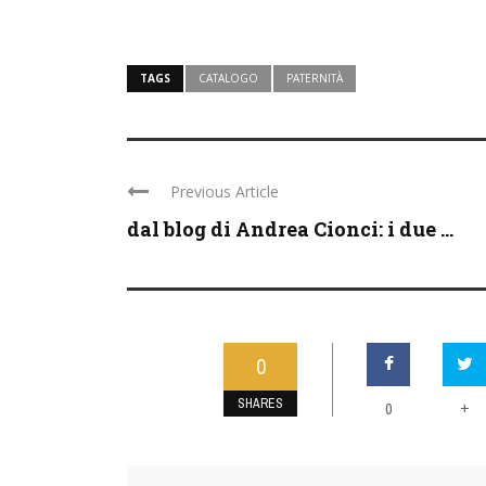
TAGS
CATALOGO
PATERNITÀ
Previous Article
dal blog di Andrea Cionci: i due ...
0
SHARES
0
+