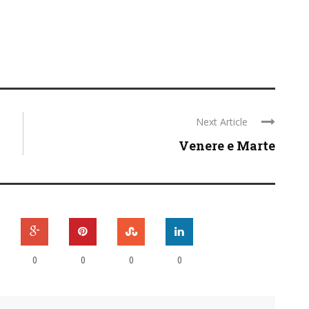
Next Article
Venere e Marte
0
0
0
0