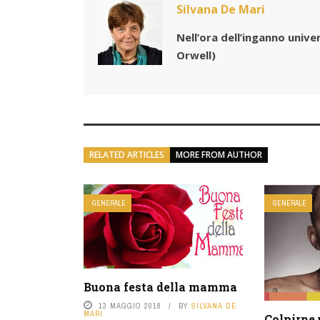
Silvana De Mari
Nell’ora dell’inganno univer
Orwell)
RELATED ARTICLES
MORE FROM AUTHOR
GENERALE
GENERALE
Buona festa della mamma
13 MAGGIO 2018
BY
SILVANA DE
MARI
Colpirne