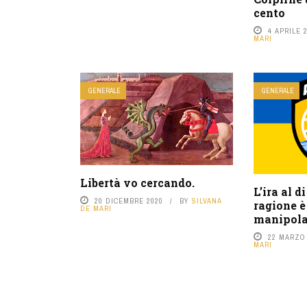
cento
4 APRILE 
MARI
GENERALE
GENERALE
Libertà vo cercando.
L’ira al d
20 DICEMBRE 2020
BY
SILVANA
ragione è
DE MARI
manipola
22 MARZO
MARI