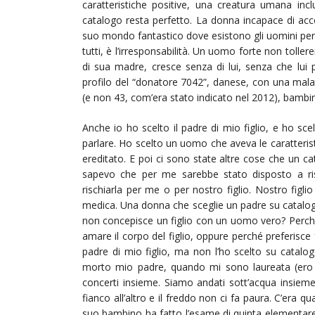
caratteristiche positive, una creatura umana inc
catalogo resta perfetto. La donna incapace di acc
suo mondo fantastico dove esistono gli uomini perf
tutti, è l’irresponsabilità. Un uomo forte non toller
di sua madre, cresce senza di lui, senza che lui p
profilo del “donatore 7042”, danese, con una mal
(e non 43, com’era stato indicato nel 2012), bambi
Anche io ho scelto il padre di mio figlio, e ho s
parlare. Ho scelto un uomo che aveva le caratteristi
ereditato. E poi ci sono state altre cose che un ca
sapevo che per me sarebbe stato disposto a ri
rischiarla per me o per nostro figlio. Nostro figli
medica. Una donna che sceglie un padre su catalog
non concepisce un figlio con un uomo vero? Perché
amare il corpo del figlio, oppure perché preferisce 
padre di mio figlio, ma non l’ho scelto su catalog
morto mio padre, quando mi sono laureata (ero
concerti insieme. Siamo andati sott’acqua insiem
fianco all’altro e il freddo non ci fa paura. C’era
suo bambino ha fatto l’esame di quinta elementare.