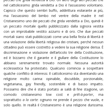
nel cattolicesimo grida vendetta a Dio è l’assassinio volontario.
Capisco che questo sembri buffo, addirittura esilarante ai più,
ma l’assassinio del bimbo nel ventre della madre è nel
Cristianesimo uno dei peccati che grida vendetta a Dio, quindi è
un peccato mortale quello pubblicizzato dalla signora vestita
con un improbabile vestito azzurro e di oro. Che due peccati
mortali siano stati pubblicizzati come una bella festa di libertà è
una violazione della libertà religiosa dei cristiani, perché nessun
cittadino può essere costretto a vedere la sua religione derisa. È
discriminazione e violazione dell’articolo tre della Costituzione,
ed è bizzarro che il garante e il giullare della Costituzione lo
abbiano serenamente trovato normale. Nessuna autorità
ecclesiastica ha protestato. Qualcuno comincia a sospettare
qualche conflitto di interessi. Il cattolicesimo sta diventando una
religione molto carina: opinabile, discutibile, porzionabile,
vegetariana, gay friendly, sostenibile e di basso impatto.
Possiamo dire che è stato portato ai saldi di fine stagione, un
comodo cristianesimo low cost e
prêt-à-porter
, ma
soprattutto
a la carte
: ognuno ne prende il pezzo che vuole, e
solo quello. In realtà il Cristianesimo è una religione durissima.