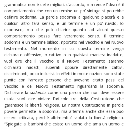
grammatica non è delle migliori, d’accordo, ma rende l’idea) è il
comportamento che con un temine un po’ vintage si potrebbe
definire sodomia. La parola sodomia a qualcuno piacerà e a
qualcun altro farà senso, è un termine è un po’ ruvido, lo
riconosco, ma che può chiarire quanto ad alcuni questo
comportamento possa fare veramente senso. Il termine
sodomia è un termine biblico, riportato nel Vecchio e nel Nuovo
testamento. Nel momento in cui questo termine venga
dichiarato offensivo, o cattivo o in qualsiasi maniera inadatto,
vuol dire che il Vecchio e il Nuovo Testamento saranno
dichiarati inadatti, superati oppure direttamente cattivi,
discriminanti, poco inclusivi. In effetti in molte nazioni sono state
punite con l’arresto persone che avevano citato passi del
Vecchio e del Nuovo Testamento riguardanti la sodomia.
Dichiarare la
sodomia
come una parola che non deve essere
usata vuol dire violare l’articolo tre della Costituzione che
garantisce la libertà religiosa. La nostra Costituzione in parole
povere permette la sodomia, ma afferma anche che essa può
essere criticata, perché altrimenti è violata la libertà religiosa.
“Spiegate ai bambini che esiste un uomo che ama un uomo e