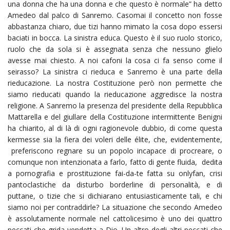
una donna che ha una donna e che questo è normale” ha detto
Amedeo dal palco di Sanremo. Casomai il concetto non fosse
abbastanza chiaro, due tizi hanno mimato la cosa dopo essersi
baciati in bocca. La sinistra educa. Questo è il suo ruolo storico,
ruolo che da sola si è assegnata senza che nessuno glielo
avesse mai chiesto. A noi cafoni la cosa ci fa senso come il
seirasso? La sinistra ci rieduca e Sanremo è una parte della
rieducazione. La nostra Costituzione però non permette che
siamo rieducati quando la rieducazione aggredisce la nostra
religione. A Sanremo la presenza del presidente della Repubblica
Mattarella e del giullare della Costituzione intermittente Benigni
ha chiarito, al di là di ogni ragionevole dubbio, di come questa
kermesse sia la fiera dei voleri delle élite, che, evidentemente,
preferiscono regnare su un popolo incapace di procreare, o
comunque non intenzionata a farlo, fatto di gente fluida, dedita
a pornografia e prostituzione fai-da-te fatta su onlyfan, crisi
pantoclastiche da disturbo borderline di personalità, e di
puttane, o tizie che si dichiarano entusiasticamente tali, e chi
siamo noi per contraddirle? La situazione che secondo Amedeo
è assolutamente normale nel cattolicesimo è uno dei quattro
peccati che grida vendetta a Dio. Un altro degli altri peccati che