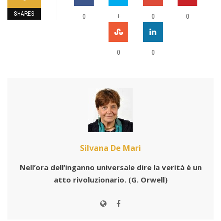
SHARES
0
+
0
0
0
0
Silvana De Mari
Nell’ora dell’inganno universale dire la verità è un
atto rivoluzionario.
(G. Orwell)