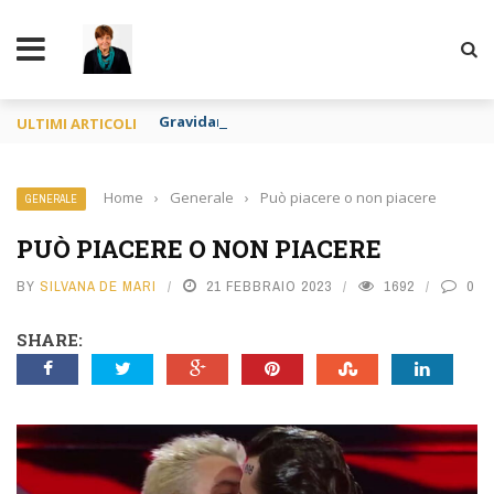
TY
Gravidanza per altri e apologia di pedofilia re
ULTIMI ARTICOLI
Home
›
Generale
›
Può piacere o non piacere
GENERALE
PUÒ PIACERE O NON PIACERE
BY
SILVANA DE MARI
21 FEBBRAIO 2023
1692
0
SHARE: