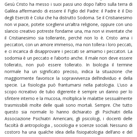
Gesù Cristo ha messo i suoi passi uno dopo l’altro sulla terra di
Galilea affermando di essere il Figlio del Padre: il Padre è il Dio
degli Eserciti è Colui che ha distrutto Sodoma. Se il Cristianesimo
non vi piace, potete scegliervi un’altra religione, oppure con uno
slancio creativo potreste fondarne una, ma non vi inventate che
il Cristianesimo sia tollerante, perché non lo è. Cristo ama i
peccatori, con un amore immenso, ma non tollera i loro peccati,
e ci incarica di disapprovare i peccati se amiamo i peccatori. La
sodomia è un peccato e l’aborto anche. Il male non deve essere
tollerato, non può essere tollerato. In biologia il termine
normale ha un significato preciso, indica la situazione che
maggiormente favorisce la sopravvivenza dell’individuo e della
specie. La fisiologia può frantumarsi nella patologia. L’uso a
scopo ricreativo de tubo digerente è sempre un danno per lo
sfintere interno e la mucosa, moltiplica le malattie sessualmente
trasmissibili molte delle quali sono mortali. Sempre. Che tutto
questo sia normale lo hanno dichiarato gli Psichiatri della
Associazione Psichiatri Americani, gli psicologi, i docenti delle
facoltà di antropologia , sociologia e scienze sociali. Nessuno di
costoro ha una qualche idea della fisiopatologia dell’ano e del