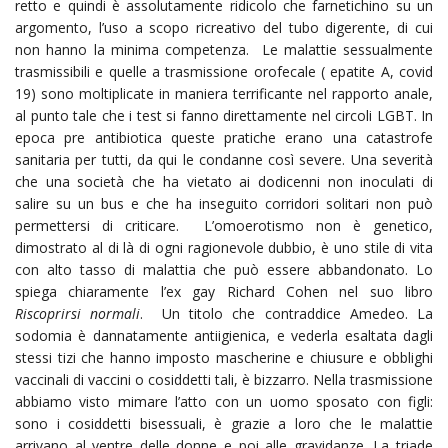
retto e quindi è assolutamente ridicolo che farnetichino su un
argomento, l’uso a scopo ricreativo del tubo digerente, di cui
non hanno la minima competenza. Le malattie sessualmente
trasmissibili e quelle a trasmissione orofecale ( epatite A, covid
19) sono moltiplicate in maniera terrificante nel rapporto anale,
al punto tale che i test si fanno direttamente nel circoli LGBT. In
epoca pre antibiotica queste pratiche erano una catastrofe
sanitaria per tutti, da qui le condanne così severe. Una severità
che una società che ha vietato ai dodicenni non inoculati di
salire su un bus e che ha inseguito corridori solitari non può
permettersi di criticare. L’omoerotismo non è genetico,
dimostrato al di là di ogni ragionevole dubbio, è uno stile di vita
con alto tasso di malattia che può essere abbandonato. Lo
spiega chiaramente l’ex gay Richard Cohen nel suo libro
Riscoprirsi normali
. Un titolo che contraddice Amedeo. La
sodomia è dannatamente antiigienica, e vederla esaltata dagli
stessi tizi che hanno imposto mascherine e chiusure e obblighi
vaccinali di vaccini o cosiddetti tali, è bizzarro. Nella trasmissione
abbiamo visto mimare l’atto con un uomo sposato con figli:
sono i cosiddetti bisessuali, è grazie a loro che le malattie
arrivano al ventre delle donne e poi alle gravidanze. La triade