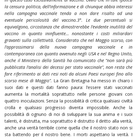
la censura politica, dell’informazione e di chiunque abbia interessi
nella campagna vaccinale tenda a non dare risalto ad una
eventuale pericolosità del vaccino.3°. Le due percentuali si
equivalgono, circostanza che dimostrerebbe l’evidente inutilità del
vaccino in quanto ininfluente… nonostante i costi miliardari
gravanti sulla collettività. Considerato che nel Maggio scorso, con
l’approssimarsi della nuova campagna vaccinale e in
contemporanea con quanto avvenuto negli USA e nel Regno Unito,
anche il Ministero della Sanità ha comunicato che “non sarà più
pubblicata l’analisi dei decessi per stato vaccinale”, non resta che
fare riferimento ai dati resi noti da alcuni Paesi europei fino allo
scorso mese di Maggio”.
La Gran Bretagna ha messo in chiaro i
suoi dati e questi dati fanno paura: l’essere stati vaccinati
aumenta la mortalità soprattutto nelle persone giovani con
quattro inoculazioni. Senza la possibilità di critica qualsiasi civiltà
crolla e qualsiasi progresso diventa impossibile. Anche la
possibilità di ognuno di noi di sviluppare la sua anima e i suoi
talenti, è distrutta, ma soprattutto è distrutto il diritto alla verità,
anche una verità terribile come quella che il nostro stato non si
sta battendo per il nostro bene. I morti aspettano la verità. I