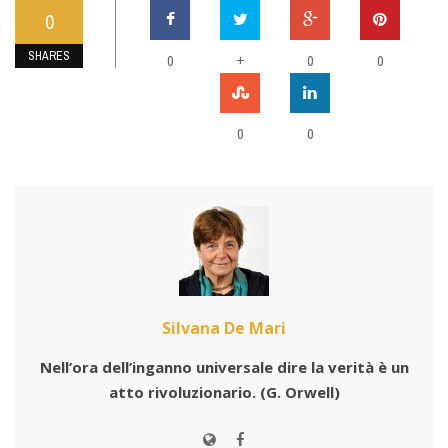
0
SHARES
0
+
0
0
0
0
Silvana De Mari
Nell’ora dell’inganno universale dire la verità è un
atto rivoluzionario.
(G. Orwell)