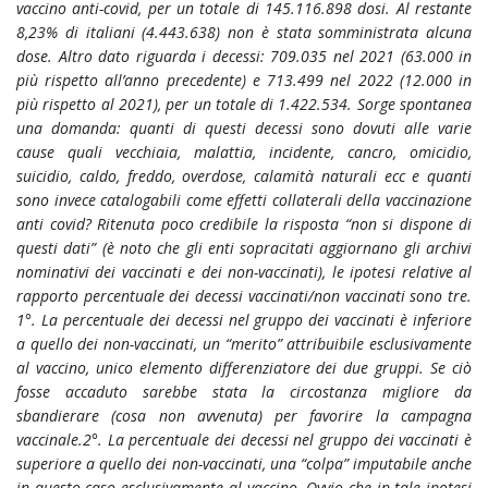
vaccino anti-covid, per un totale di 145.116.898 dosi. Al restante
8,23% di italiani (4.443.638) non è stata somministrata alcuna
dose. Altro dato riguarda i decessi: 709.035 nel 2021 (63.000 in
più rispetto all’anno precedente) e 713.499 nel 2022 (12.000 in
più rispetto al 2021), per un totale di 1.422.534. Sorge spontanea
una domanda: quanti di questi decessi sono dovuti alle varie
cause quali vecchiaia, malattia, incidente, cancro, omicidio,
suicidio, caldo, freddo, overdose, calamità naturali ecc e quanti
sono invece catalogabili come effetti collaterali della vaccinazione
anti covid? Ritenuta poco credibile la risposta “non si dispone di
questi dati” (è noto che gli enti sopracitati aggiornano gli archivi
nominativi dei vaccinati e dei non-vaccinati), le ipotesi relative al
rapporto percentuale dei decessi vaccinati/non vaccinati sono tre.
1°. La percentuale dei decessi nel gruppo dei vaccinati è inferiore
a quello dei non-vaccinati, un “merito” attribuibile esclusivamente
al vaccino, unico elemento differenziatore dei due gruppi. Se ciò
fosse accaduto sarebbe stata la circostanza migliore da
sbandierare (cosa non avvenuta) per favorire la campagna
vaccinale.2°. La percentuale dei decessi nel gruppo dei vaccinati è
superiore a quello dei non-vaccinati, una “colpa” imputabile anche
in questo caso esclusivamente al vaccino. Ovvio che in tale ipotesi