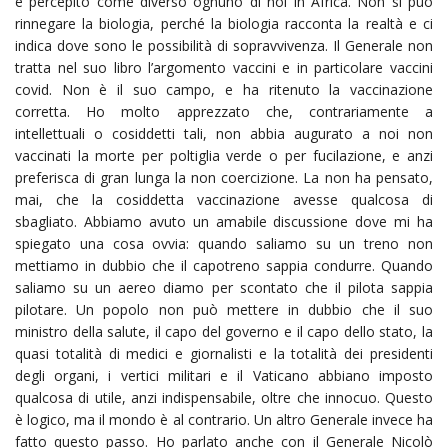
è percepito come diverso ognuno di noi in Africa. Non si può
rinnegare la biologia, perché la biologia racconta la realtà e ci
indica dove sono le possibilità di sopravvivenza. Il Generale non
tratta nel suo libro l’argomento vaccini e in particolare vaccini
covid. Non è il suo campo, e ha ritenuto la vaccinazione
corretta. Ho molto apprezzato che, contrariamente a
intellettuali o cosiddetti tali, non abbia augurato a noi non
vaccinati la morte per poltiglia verde o per fucilazione, e anzi
preferisca di gran lunga la non coercizione. La non ha pensato,
mai, che la cosiddetta vaccinazione avesse qualcosa di
sbagliato. Abbiamo avuto un amabile discussione dove mi ha
spiegato una cosa ovvia: quando saliamo su un treno non
mettiamo in dubbio che il capotreno sappia condurre. Quando
saliamo su un aereo diamo per scontato che il pilota sappia
pilotare. Un popolo non può mettere in dubbio che il suo
ministro della salute, il capo del governo e il capo dello stato, la
quasi totalità di medici e giornalisti e la totalità dei presidenti
degli organi, i vertici militari e il Vaticano abbiano imposto
qualcosa di utile, anzi indispensabile, oltre che innocuo. Questo
è logico, ma il mondo è al contrario. Un altro Generale invece ha
fatto questo passo. Ho parlato anche con il Generale Nicolò