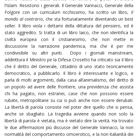
l’Islam. Resistono i generali. Il Generale Vannacci, Generale della
Folgore con un curriculum ricchissimo, ha scritto un libro,
Il
mondo al contrario
, che sta fortunatamente diventando un best
seller. Il libro viola i dettami della dittatura del pensiero, ed è
stato aggredito. Si tratta di un libro laico, che non identifica la
civiltà europea con il cristianesimo, che non mette in
discussione la narrazione pandemica, ma che è per me
condivisibile su altri punti. Dopo i giornali mainstream,
addirittura il Ministro pe la Difesa Crosetto ha criticato sia il libro
che il diritto del Generale, cittadino di uno stato teoricamente
democratico, a pubblicarlo. Il libro è interessante e logico, e
parla di molti argomenti, dalla casa all’animalismo, del diritto di
un popolo ad avere delle frontiere, una previdenza che assista
chi ha pagato, non estranei, case che non possono essere
rubate, metropolitane su cui si può anche non essere derubati.
La libertà di parola consiste nel poter dire quello che si pensa,
anche se sbagliato. La tragedia avviene quando non solo la
libertà di parola è vietata, ma è vietato dire la verità. Ha trovato
le due affermazioni più discusse del Generale Vannacci, la non
normalità del comportamento omoerotico, e la non italianità dei