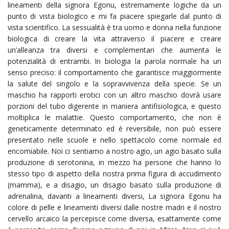
lineamenti della signora Egonu, estremamente logiche da un
punto di vista biologico e mi fa piacere spiegarle dal punto di
vista scientifico. La sessualità è tra uomo e donna nella funzione
biologica di creare la vita attraverso il piacere e creare
un’alleanza tra diversi e complementari che aumenta le
potenzialità di entrambi. In biologia la parola normale ha un
senso preciso: il comportamento che garantisce maggiormente
la salute del singolo e la sopravvivenza della specie. Se un
maschio ha rapporti erotici con un altro maschio dovrà usare
porzioni del tubo digerente in maniera antifisiologica, e questo
moltiplica le malattie. Questo comportamento, che non è
geneticamente determinato ed è reversibile, non può essere
presentato nelle scuole e nello spettacolo come normale ed
encomiabile. Noi ci sentiamo a nostro agio, un agio basato sulla
produzione di serotonina, in mezzo ha persone che hanno lo
stesso tipo di aspetto della nostra prima figura di accudimento
(mamma), e a disagio, un disagio basato sulla produzione di
adrenalina, davanti a lineamenti diversi, La signora Egonu ha
colore di pelle e lineamenti diversi dalle nostre madri e il nostro
cervello arcaico la percepisce come diversa, esattamente come