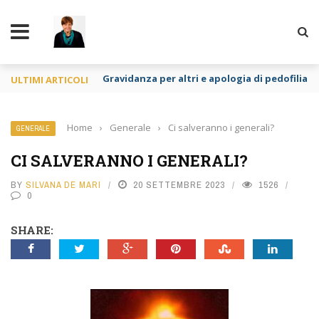
TY
Gravidanza per altri e apologia di pedofilia re
ULTIMI ARTICOLI
Home
›
Generale
›
Ci salveranno i generali?
GENERALE
CI SALVERANNO I GENERALI?
BY
SILVANA DE MARI
20 SETTEMBRE 2023
1526
0
SHARE: