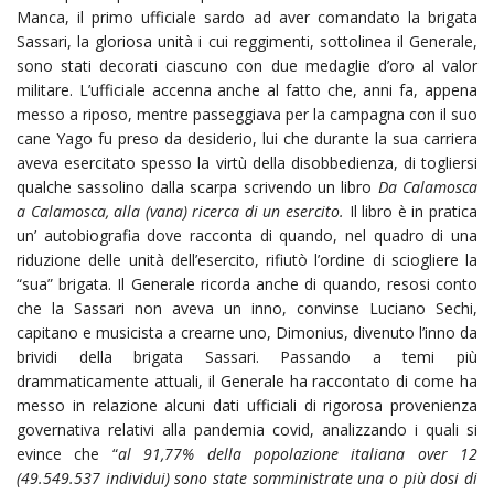
Manca, il primo ufficiale sardo ad aver comandato la brigata
Sassari, la gloriosa unità i cui reggimenti, sottolinea il Generale,
sono stati decorati ciascuno con due medaglie d’oro al valor
militare. L’ufficiale accenna anche al fatto che, anni fa, appena
messo a riposo, mentre passeggiava per la campagna con il suo
cane Yago fu preso da desiderio, lui che durante la sua carriera
aveva esercitato spesso la virtù della disobbedienza, di togliersi
qualche sassolino dalla scarpa scrivendo un libro
Da Calamosca
a Calamosca, alla (vana) ricerca di un esercito.
Il libro è in pratica
un’ autobiografia dove racconta di quando, nel quadro di una
riduzione delle unità dell’esercito, rifiutò l’ordine di sciogliere la
“sua” brigata. Il Generale ricorda anche di quando, resosi conto
che la Sassari non aveva un inno, convinse Luciano Sechi,
capitano e musicista a crearne uno, Dimonius, divenuto l’inno da
brividi della brigata Sassari. Passando a temi più
drammaticamente attuali, il Generale ha raccontato di come ha
messo in relazione alcuni dati ufficiali di rigorosa provenienza
governativa relativi alla pandemia covid, analizzando i quali si
evince che “
al 91,77% della popolazione italiana over 12
(49.549.537 individui) sono state somministrate una o più dosi di