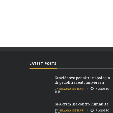
LATEST POSTS
Gravidanza per altri e apologia
di pedofilia reati universali
BY
SILVANA DE MARI
7 AGOSTO
2026
GPA crimine contro l’umanità
BY
SILVANA DE MARI
7 AGOSTO