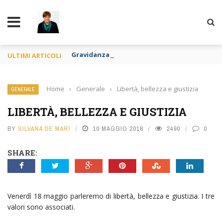
TY
Gravidanza per altri e apologia di pedofilia re
ULTIMI ARTICOLI
Home
›
Generale
›
Libertà, bellezza e giustizia
GENERALE
LIBERTÀ, BELLEZZA E GIUSTIZIA
BY
SILVANA DE MARI
10 MAGGIO 2018
2490
0
SHARE:
Venerdì 18 maggio parleremo di libertà, bellezza e giustizia. I tre
valori sono associati.