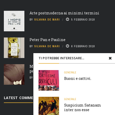
Arte postmoderna ai minimi termini
BY
SILVANA DE MARI
5 FEBBRAIO 2018
Peter Pan e Pauline
BY
SILVANA DE MARI
6 FEBBRAIO 2018
TI POTREBBE INTERESSARE...
Madre natura è un’ arcigna megera e non
perdona nulla
GENERALE
BY
SILVANA DE MARI
7 FEBBRAIO 2018
Buoni e cattivi.
LATEST COMMENTS
GENERALE
Suspicium Satanam
inter nos esse