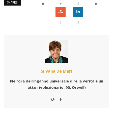
SHARES
0
+
0
0
0
0
Silvana De Mari
Nell’ora dell’inganno universale dire la verità è un
atto rivoluzionario.
(G. Orwell)