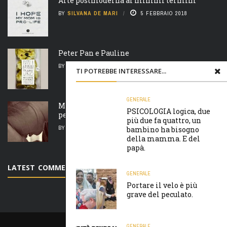
Arte postmoderna ai minimi termini
BY
SILVANA DE MARI
5 FEBBRAIO 2018
Peter Pan e Pauline
BY
SILVANA DE MARI
6 FEBBRAIO 2018
TI POTREBBE INTERESSARE...
GENERALE
Madre natura è un’ arcigna megera e non
PSICOLOGIA logica, due
perdona nulla
più due fa quattro, un
BY
SILVANA DE MARI
7 FEBBRAIO 2018
bambino ha bisogno
della mamma. E del
papà.
LATEST COMMENTS
GENERALE
Portare il velo è più
grave del peculato.
GENERALE