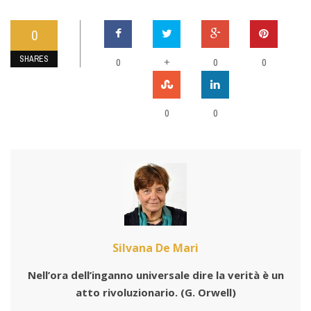
0
SHARES
0
+
0
0
0
0
Silvana De Mari
Nell’ora dell’inganno universale dire la verità è un
atto rivoluzionario.
(G. Orwell)