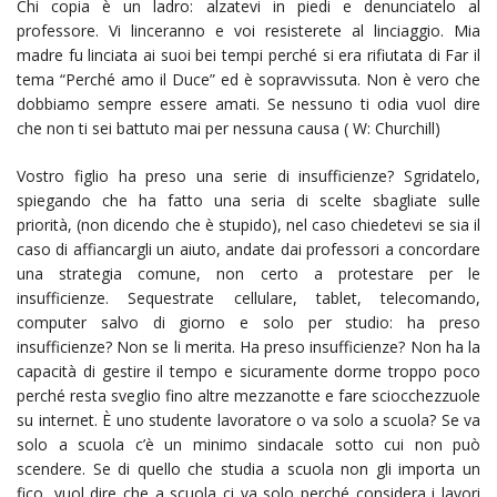
Chi copia è un ladro: alzatevi in piedi e denunciatelo al
professore. Vi linceranno e voi resisterete al linciaggio. Mia
madre fu linciata ai suoi bei tempi perché si era rifiutata di Far il
tema “Perché amo il Duce” ed è sopravvissuta. Non è vero che
dobbiamo sempre essere amati. Se nessuno ti odia vuol dire
che non ti sei battuto mai per nessuna causa ( W: Churchill)
Vostro figlio ha preso una serie di insufficienze? Sgridatelo,
spiegando che ha fatto una seria di scelte sbagliate sulle
priorità, (non dicendo che è stupido), nel caso chiedetevi se sia il
caso di affiancargli un aiuto, andate dai professori a concordare
una strategia comune, non certo a protestare per le
insufficienze. Sequestrate cellulare, tablet, telecomando,
computer salvo di giorno e solo per studio: ha preso
insufficienze? Non se li merita. Ha preso insufficienze? Non ha la
capacità di gestire il tempo e sicuramente dorme troppo poco
perché resta sveglio fino altre mezzanotte e fare sciocchezzuole
su internet. È uno studente lavoratore o va solo a scuola? Se va
solo a scuola c’è un minimo sindacale sotto cui non può
scendere. Se di quello che studia a scuola non gli importa un
fico, vuol dire che a scuola ci va solo perché considera i lavori