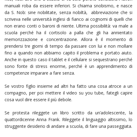
manuali roba da essere inferiori. Si chiama snobismo, e nasce
da S. Nob: sine nobilitate, senza nobiltà, abbreviazione che si
scriveva nelle università inglesi di fianco ai cognomi di quelli che
non erano conti o baroni di niente. Ultima possibilità: va male a
scuola perché ha il cortisolo a palla che gli ha annientato
memorizzazione e concentrazione. Allora è il momento di
prendersi tre giorni di tempo da passare con lui e non mollare
fino a quando non abbiamo capito il problema e portato aiuto.
Anche in questo caso il tablet e il cellulare si sequestrano perché
sono fonte di stress enorme, perché è un apprendimento di
competenze imparare a fare senza.
Se vostro figlio insieme ad altri ha fatto una cosa atroce a un
compagno, per poi mettere il video su you tube, fategli capire
cosa vuol dire essere il più debole.
Se protesta rileggete un libro scritto da un’adolescente, la
quattordicenne Anna Frank. Rileggete il linguaggio altissimo, lo
struggente desiderio di andare a scuola, di fare una passeggiata.