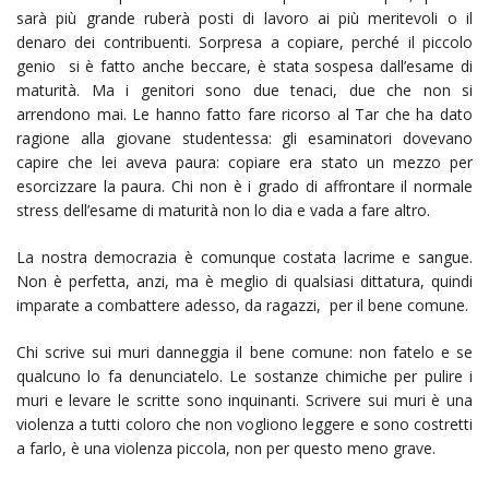
sarà più grande ruberà posti di lavoro ai più meritevoli o il
denaro dei contribuenti. Sorpresa a copiare, perché il piccolo
genio si è fatto anche beccare, è stata sospesa dall’esame di
maturità. Ma i genitori sono due tenaci, due che non si
arrendono mai. Le hanno fatto fare ricorso al Tar che ha dato
ragione alla giovane studentessa: gli esaminatori dovevano
capire che lei aveva paura: copiare era stato un mezzo per
esorcizzare la paura. Chi non è i grado di affrontare il normale
stress dell’esame di maturità non lo dia e vada a fare altro.
La nostra democrazia è comunque costata lacrime e sangue.
Non è perfetta, anzi, ma è meglio di qualsiasi dittatura, quindi
imparate a combattere adesso, da ragazzi, per il bene comune.
Chi scrive sui muri danneggia il bene comune: non fatelo e se
qualcuno lo fa denunciatelo. Le sostanze chimiche per pulire i
muri e levare le scritte sono inquinanti. Scrivere sui muri è una
violenza a tutti coloro che non vogliono leggere e sono costretti
a farlo, è una violenza piccola, non per questo meno grave.