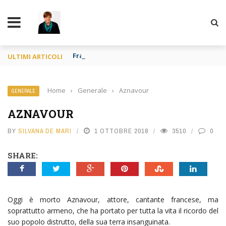
TY
Francia o Spagna purché si mangi
ULTIMI ARTICOLI
Home
›
Generale
›
Aznavour
GENERALE
AZNAVOUR
BY
SILVANA DE MARI
1 OTTOBRE 2018
3510
0
SHARE:
Oggi è morto Aznavour, attore, cantante francese, ma
soprattutto armeno, che ha portato per tutta la vita il ricordo del
suo popolo distrutto, della sua terra insanguinata.