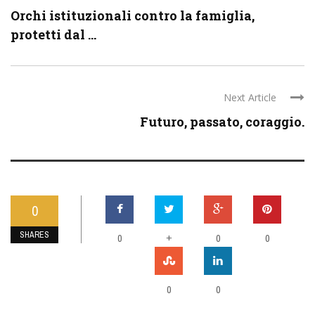
Orchi istituzionali contro la famiglia,
protetti dal ...
Next Article
Futuro, passato, coraggio.
0
SHARES
0
+
0
0
0
0