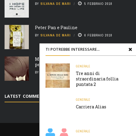
BY
SILVANA DE MARI
5 FEBBRAIO 2018
Peter Pan e Pauline
BY
SILVANA DE MARI
6 FEBBRAIO 2018
TI POTREBBE INTERESSARE...
Madre natura è un’ arcigna megera e non
perdona nulla
GENERALE
BY
SILVANA DE MARI
7 FEBBRAIO 2018
Tre anni di
straordinaria follia
puntata 2
LATEST COMMENTS
GENERALE
Carriera Alias
GENERALE
PRIVACY E COOKIES