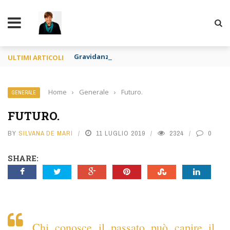
TY
Gravidanza per altri e apologia di pedofilia re
ULTIMI ARTICOLI
Home
›
Generale
›
Futuro.
GENERALE
FUTURO.
BY
SILVANA DE MARI
11 LUGLIO 2019
2324
0
SHARE:
Chi conosce il passato può capire il