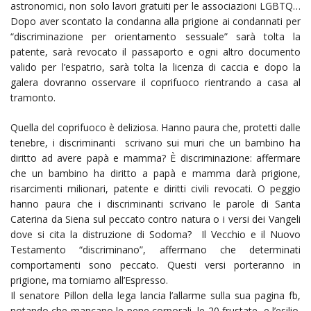
astronomici, non solo lavori gratuiti per le associazioni LGBTQ…
Dopo aver scontato la condanna alla prigione ai condannati per
“discriminazione per orientamento sessuale” sarà tolta la
patente, sarà revocato il passaporto e ogni altro documento
valido per l’espatrio, sarà tolta la licenza di caccia e dopo la
galera dovranno osservare il coprifuoco rientrando a casa al
tramonto.
Quella del coprifuoco è deliziosa. Hanno paura che, protetti dalle
tenebre, i discriminanti scrivano sui muri che un bambino ha
diritto ad avere papà e mamma? È discriminazione: affermare
che un bambino ha diritto a papà e mamma darà prigione,
risarcimenti milionari, patente e diritti civili revocati. O peggio
hanno paura che i discriminanti scrivano le parole di Santa
Caterina da Siena sul peccato contro natura o i versi dei Vangeli
dove si cita la distruzione di Sodoma? Il Vecchio e il Nuovo
Testamento “discriminano”, affermano che determinati
comportamenti sono peccato. Questi versi porteranno in
prigione, ma torniamo all’Espresso.
Il senatore Pillon della lega lancia l’allarme sulla sua pagina fb,
notando che mancano le pene corporali, le 20 frustate, e l’esilio.