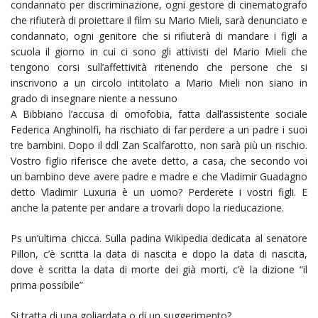
condannato per discriminazione, ogni gestore di cinematografo
che rifiuterà di proiettare il film su Mario Mieli, sarà denunciato e
condannato, ogni genitore che si rifiuterà di mandare i figli a
scuola il giorno in cui ci sono gli attivisti del Mario Mieli che
tengono corsi sull’affettività ritenendo che persone che si
inscrivono a un circolo intitolato a Mario Mieli non siano in
grado di insegnare niente a nessuno
A Bibbiano l’accusa di omofobia, fatta dall’assistente sociale
Federica Anghinolfi, ha rischiato di far perdere a un padre i suoi
tre bambini. Dopo il ddl Zan Scalfarotto, non sarà più un rischio.
Vostro figlio riferisce che avete detto, a casa, che secondo voi
un bambino deve avere padre e madre e che Vladimir Guadagno
detto Vladimir Luxuria è un uomo? Perderete i vostri figli. E
anche la patente per andare a trovarli dopo la rieducazione.
Ps un’ultima chicca. Sulla padina Wikipedia dedicata al senatore
Pillon, c’è scritta la data di nascita e dopo la data di nascita,
dove è scritta la data di morte dei già morti, c’è la dizione “il
prima possibile”
Si tratta di una goliardata o di un suggerimento?