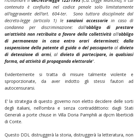
richiamare il
decreto-legge 122/1993
(c.d. Legge Mancino), il cui
contenuto è confluito nel codice penale solo limitatamente
all’aggravante dell’art. 604-ter. Sono tuttora disciplinate dal
decreto-legge (articolo 1) le
sanzioni accessorie
in caso di
condanna per discriminazione: dall’
obbligo di prestare
un’attività non retribuita a favore della collettività
all’
obbligo
di permanenza in casa entro orari determinati
;
dalla
sospensione della patente di guida o del passaporto
al
divieto
di detenzione di armi
, al
divieto di partecipare, in qualsiasi
forma, ad attività di propaganda elettorale
”.
Evidentemente si tratta di misure talmente violente e
sproporzionate, da aver indotto gli stessi fautori ad
autocensurarsi.
E’ la strategia di questo governo non eletto decidere delle sorti
degli italiani, nell’ombra e senza contraddittorio: dagli Stati
Generali a porte chiuse in Villa Doria Pamphili ai dpcm liberticidi
di Conte.
Questo DDL distruggerà la storia, distruggerà la letteratura, non