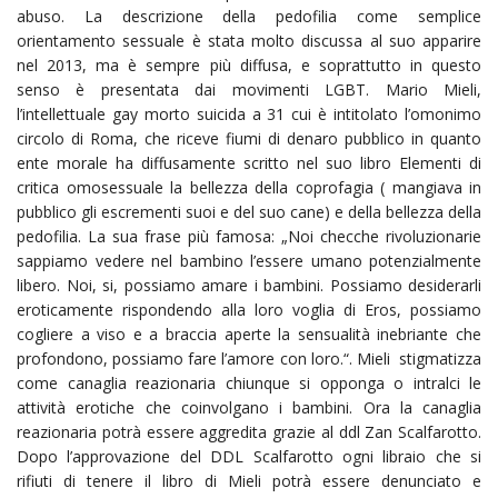
abuso. La descrizione della pedofilia come semplice
orientamento sessuale è stata molto discussa al suo apparire
nel 2013, ma è sempre più diffusa, e soprattutto in questo
senso è presentata dai movimenti LGBT. Mario Mieli,
l’intellettuale gay morto suicida a 31 cui è intitolato l’omonimo
circolo di Roma, che riceve fiumi di denaro pubblico in quanto
ente morale ha diffusamente scritto nel suo libro Elementi di
critica omosessuale la bellezza della coprofagia ( mangiava in
pubblico gli escrementi suoi e del suo cane) e della bellezza della
pedofilia. La sua frase più famosa: „Noi checche rivoluzionarie
sappiamo vedere nel bambino l’essere umano potenzialmente
libero. Noi, si, possiamo amare i bambini. Possiamo desiderarli
eroticamente rispondendo alla loro voglia di Eros, possiamo
cogliere a viso e a braccia aperte la sensualità inebriante che
profondono, possiamo fare l’amore con loro.“. Mieli stigmatizza
come canaglia reazionaria chiunque si opponga o intralci le
attività erotiche che coinvolgano i bambini. Ora la canaglia
reazionaria potrà essere aggredita grazie al ddl Zan Scalfarotto.
Dopo l’approvazione del DDL Scalfarotto ogni libraio che si
rifiuti di tenere il libro di Mieli potrà essere denunciato e