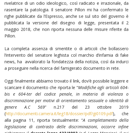
rivelatrice di un odio ideologico, così radicato e irrazionale, da
rasentare la patologia. Il senatore Pillon mi ha confermato le
righe pubblicate da l’Espresso, anche se sul sito del governo è
pubblicata la versione del disegno di legge, presentata il 2
maggio 2018, che non riporta nessuna delle misure riferite da
Pillon.
La completa assenza di smentite o di articoli che bollassero
l’intervento del senatore leghista col marchio d’infamia di fake
news, ha avvalorato la fondatezza della notizia, così da indurci
a proseguire nella ricerca del famigerato documento in rete.
Oggi finalmente abbiamo trovato il link, dov’è possibile leggere e
scaricare il documento che riporta le “
Modifiche agli articoli 604-
bis e 604-ter del codice penale, in materia di violenza o
discriminazione per motivi di orientamento sessuale o identità di
genere A.C 569
” n.217 del 23 ottobre 2019
(
http://documenti.camera.it/leg18/dossier/pdf/gi0109.pdf
), che
alla pagina 11, riporta testualmente: “
A completamento della
legislazione di contrasto delle discriminazioni, occorre infine