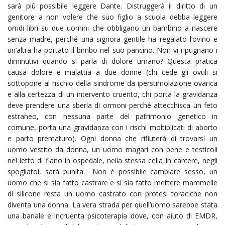
sarà più possibile leggere Dante. Distruggerà il diritto di un
genitore a non volere che suo figlio a scuola debba leggere
orridi libri su due uomini che obbligano un bambino a nascere
senza madre, perché una signora gentile ha regalato l’ovino e
un’altra ha portato il bimbo nel suo pancino. Non vi ripugnano i
diminutivi quando si parla di dolore umano? Questa pratica
causa dolore e malattia a due donne (chi cede gli ovuli si
sottopone al rischio della sindrome da iperstimolazione ovarica
e alla certezza di un intervento cruento, chi porta la gravidanza
deve prendere una sberla di ormoni perché attecchisca un feto
estraneo, con nessuna parte del patrimonio genetico in
comune, porta una gravidanza con i rischi moltiplicati di aborto
e parto prematuro). Ogni donna che rifiuterà di trovarsi un
uomo vestito da donna, un uomo magari con pene e testicoli
nel letto di fiano in ospedale, nella stessa cella in carcere, negli
spogliatoi, sarà punita. Non è possibile cambiare sesso, un
uomo che si sia fatto castrare e si sia fatto mettere mammelle
di silicone resta un uomo castrato con protesi toraciche non
diventa una donna. La vera strada per quell’uomo sarebbe stata
una banale e incruenta psicoterapia dove, con aiuto di EMDR,