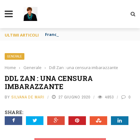
TY
Francia o Spagna purché si mangi
ULTIMI ARTICOLI
GENERALE
Home
›
Generale
›
Ddl Zan : una censura imbarazzante
DDL ZAN : UNA CENSURA
IMBARAZZANTE
BY
SILVANA DE MARI
27 GIUGNO 2020
4853
0
SHARE: