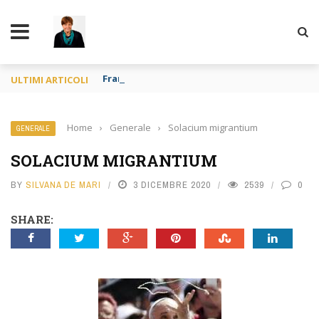
TY
Francia o Spagna purché si mangi
ULTIMI ARTICOLI
Home
›
Generale
›
Solacium migrantium
GENERALE
SOLACIUM MIGRANTIUM
BY
SILVANA DE MARI
3 DICEMBRE 2020
2539
0
SHARE: