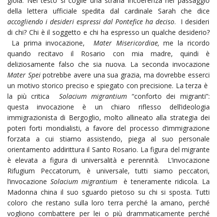
gioia. Nel testo si coglie una strana incoerenza nel passaggio
della lettera ufficiale spedita dal cardinale Sarah che dice
accogliendo i desideri espressi dal Pontefice ha deciso
. I desideri
di chi? Chi è il soggetto e chi ha espresso un qualche desiderio?
La prima invocazione,
Mater Misericordiae,
me la ricordo
quando recitavo il Rosario con mia madre, quindi è
deliziosamente falso che sia nuova. La seconda invocazione
Mater Spei
potrebbe avere una sua grazia, ma dovrebbe esserci
un motivo storico preciso e spiegato con precisione. La terza è
la più critica
Solacium migrantium
“conforto dei migranti”:
questa invocazione è un chiaro riflesso dell’ideologia
immigrazionista di Bergoglio, molto allineato alla strategia dei
poteri forti mondialisti, a favore del processo d’immigrazione
forzata a cui stiamo assistendo, piega al suo personale
orientamento addirittura il Santo Rosario. La figura del migrante
è elevata a figura di universalità e perennità. L’invocazione
Rifugium Peccatorum, è universale, tutti siamo peccatori,
l’invocazione
Solacium migrantium
è teneramente ridicola. La
Madonna china il suo sguardo pietoso su chi si sposta. Tutti
coloro che restano sulla loro terra perché la amano, perché
vogliono combattere per lei o più drammaticamente perché