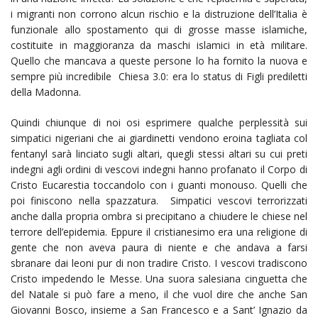
i migranti non corrono alcun rischio e la distruzione dell’Italia è
funzionale allo spostamento qui di grosse masse islamiche,
costituite in maggioranza da maschi islamici in età militare.
Quello che mancava a queste persone lo ha fornito la nuova e
sempre più incredibile Chiesa 3.0: era lo status di Figli prediletti
della Madonna.
Quindi chiunque di noi osi esprimere qualche perplessità sui
simpatici nigeriani che ai giardinetti vendono eroina tagliata col
fentanyl sarà linciato sugli altari, quegli stessi altari su cui preti
indegni agli ordini di vescovi indegni hanno profanato il Corpo di
Cristo Eucarestia toccandolo con i guanti monouso. Quelli che
poi finiscono nella spazzatura. Simpatici vescovi terrorizzati
anche dalla propria ombra si precipitano a chiudere le chiese nel
terrore dell’epidemia. Eppure il cristianesimo era una religione di
gente che non aveva paura di niente e che andava a farsi
sbranare dai leoni pur di non tradire Cristo. I vescovi tradiscono
Cristo impedendo le Messe. Una suora salesiana cinguetta che
del Natale si può fare a meno, il che vuol dire che anche San
Giovanni Bosco, insieme a San Francesco e a Sant’ Ignazio da