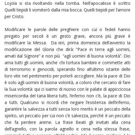
Lojola si sta rivoltando nella tomba. Nell’apocalisse è scritto
Quelli tiepidi li vomiterò dalla mia bocca. Quelli tiepidi per l’amore
per Cristo.
Modificare le parole delle preghiere con cui o fedeli hanno
pregato per secoli è un gesto grave, ancora più grave è
modificare la Messa. Da ieri, prima domenica dell’avvento la
modificazione del Gloria che dirà: “Pace in terra agli uomini,
amati dal Signore” e non più “agli uomini di buona volontà”. Dio
ama tutti gli uomini, anche chi tortura bambini e commette atti
di terrorismo e genocidi, sperando fino all’ultimo istante delle
loro vite nel pentimento per poterli accogliere. Ma la pace di Dio
è solo agli uomini di buona volontà, a coloro che cercano di fare
la Sua volontà: qui ci siamo di nuovo con le palate di appiccicosa
misericordia del tana libera tutti, l’inferno non c’è, la pace di Dio
a tutti. Qualcuno si ricordi che negare l’esistenza dell’inferno,
garantire la salvezza a tutti senza loro merito è un peccato della
spirito, un peccato per cui non c’è salvezza, perché è un peccato
che fa perdere anime. La frase Beati gli invitati alla cena
dell’agnello, con la parola agnello e cena nella stessa frase,