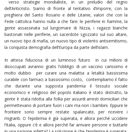
verso strategie mondialiste, in un preludio del regno
dell’Anticristo. Siamo di fronte al tentativo d’imporre, con la
preghiera del Santo Rosario e delle Litanie, valori che con la
Fede cattolica hanno nulla a che fare: le periferie in fiamme, la
gente assassinata sul lungomare di Nizza, i ragazzi bianche
bastonati nelle periferie, un sacerdote sgozzato sul suo altare,
un nuovo tipo di mafia, un nuovo tipo di violento antisemitismo,
la conquista demografia dell’Europa da parte dell’islam.
In attesa fiduciosa di un luminoso futuro in cui milioni di
disoccupati avranno gratis l’obbligo di un vaccino carissimo e
molto dubbio per curare una malattia a letalità bassissima
curabile con farmaci a bassissimo costo, contempliamo il fatto
che durante una supposta pandemia il tessuto sociale
economico e religioso del popolo italiano è stato distrutto, la
gente è stata ridotta alla follia per assurdi arresti domiciliari che
permettevano di portare fuori i cani ma non i bambini. Eppure le
frontiere sono sempre restate spalancate, per ricevere i
migranti. O l’epidemia è già superata, e allora perché uccidere
l’Italia, oppure c’è e allora perché far arrivare persone e buttarle
in una nazione infetta? La soluzione è che l’epidemia è superata,