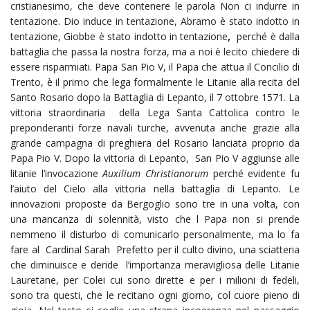
cristianesimo, che deve contenere le parola Non ci indurre in
tentazione. Dio induce in tentazione, Abramo è stato indotto in
tentazione, Giobbe è stato indotto in tentazione
,
perché è dalla
battaglia che passa la nostra forza, ma a noi è lecito chiedere di
essere risparmiati. Papa San Pio V, il Papa che attua il Concilio di
Trento, è il primo che lega formalmente le Litanie alla recita del
Santo Rosario dopo la Battaglia di Lepanto, il 7 ottobre 1571. La
vittoria straordinaria della Lega Santa Cattolica contro le
preponderanti forze navali turche, avvenuta anche grazie alla
grande campagna di preghiera del Rosario lanciata proprio da
Papa Pio V. Dopo la vittoria di Lepanto, San Pio V aggiunse alle
litanie l’invocazione
Auxilium Christianorum
perché evidente fu
l’aiuto del Cielo alla vittoria nella battaglia di Lepanto
.
Le
innovazioni proposte da Bergoglio sono tre in una volta, con
una mancanza di solennità, visto che l Papa non si prende
nemmeno il disturbo di comunicarlo personalmente, ma lo fa
fare al Cardinal Sarah Prefetto per il culto divino, una sciatteria
che diminuisce e deride l’importanza meravigliosa delle Litanie
Lauretane, per Colei cui sono dirette e per i milioni di fedeli,
sono tra questi, che le recitano ogni giorno, col cuore pieno di