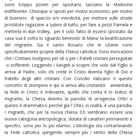
sono troppo poveri per spostarsi, lasciano la Madonna
indifferente. Chiunque si sposti per motivi economici, per motivi
di business di spaccio e/o mendicità, per mettere sulle strade
prostitute ragazzine a subire di tutto, per fare a pezzi Pamela e
metterla in due trolley, per il solo fatto di essersi spostato da
casa sua è sotto lo sguardo benevolo di Maria: la beatificazione
del migrante. Sia il santo Rosario che le Litanie sono
specificatamente proprie della Chiesa cattolica. Sono invocazioni
che i Cristiani rivolgono per sé o per i fratelli cristiani perseguitati
o sofferenti. Leggendo i Vangeli si scopre che solo dal Figlio si
arriva al Padre, solo chi crede in Cristo diventa figlio di Dio e
fratello degli altri cristiani. Con Concilio Vaticano II questo
concetto di stempera e qui si arriva alla cristianità annientata,
la fede in Cristo è irrilevante, quello che conta è lo status di
migrante, la Chiesa diventa la parodia di un’agenzia ONU e
questo è drammatico perché già l’ ONU, in realtà, è una parodia.
I migranti, che per la nuova chiesa 3.0 sembrano essere una
nuova categoria antropologica, dotata di caratteri permanenti e
specifici, sono per lo più islamici. L’ideologia sta contaminando
la Fede cattolica spingendo sempre più i vertici della Chiesa