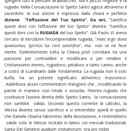
spingerà tutti a pensare all’abbacchio. Ma il pezzo migliore è la
rugiada. Nella Consacrazione lo Spirito Santo agisce attraverso il
sacerdote: la sua azione è espressa dalla chiara e perfetta
dizione
“l’effusione del Tuo Spirito”. Da ieri,
“Santifica
questi doni con l’effusione del tuo Spirito” diventa: “Santifica
questi doni con la
RUGIADA
del tuo Spirito”. Già Paolo VI aveva
cercato di introdurre l’incomprensibile rugiada, “
Haec ergo dona
quaesumus, Spiritus tui rore sanctifica
”, ma non se ne fece
niente. Evidentemente tutta la Chiesa post conciliare ha una
passione per contraddire e modificare e per rendere il
Cristianesimo etereo, rugiadoso, petaloso e tanto carino, anche
a costo di scardinarlo dalle fondamenta. La rugiada non è solo
buffa, ha un potente significato alchemico massonico.
Addirittura alcuni commentatori ritengono che , modificando le
parole in maniera così totale e assurda, l’eterea rugiada che
sostituisce l’azione diretta dello Spirito Santo, la consacrazione
non sarebbe valida. Secondo questa corrente di cattolici, la
Messa diventa senza sacrificio e si entrerebbe quindi in quello
che Daniele chiama l’abominio della desolazione, e resterebbero
valide solo le Messe recitate in latino coi messali tradizionali.
Santa Dei Genetrix auxilium cristianorum, ora pro nobis