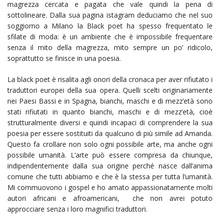
magrezza cercata e pagata che vale quindi la pena di
sottolineare. Dalla sua pagina istagram deduciamo che nel suo
soggiorno a Milano la Black poet ha spesso frequentato le
sfilate di moda: è un ambiente che è impossibile frequentare
senza il mito della magrezza, mito sempre un po’ ridicolo,
soprattutto se finisce in una poesia.
La black poet è risalita agli onori della cronaca per aver rifiutato i
traduttori europei della sua opera. Quelli scelti originariamente
nei Paesi Bassi e in Spagna, bianchi, maschi e di mezz’età sono
stati rifiutati in quanto bianchi, maschi e di mezz’età, cioè
strutturalmente diversi e quindi incapaci di comprendere la sua
poesia per essere sostituiti da qualcuno di più simile ad Amanda.
Questo fa crollare non solo ogni possibile arte, ma anche ogni
possibile umanità. L’arte può essere compresa da chiunque,
indipendentemente dalla sua origine perché nasce dall’anima
comune che tutti abbiamo e che è la stessa per tutta l’umanità.
Mi commuovono i gospel e ho amato appassionatamente molti
autori africani e afroamericani, che non avrei potuto
approcciare senza i loro magnifici traduttori.