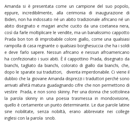
Amanda si è presentata come un campione del suo popolo,
eppure, incredibilmente, alla cerimonia di inaugurazione di
Biden, non ha indossato né un abito tradizionale africano né un
abito disegnato e magari anche cucito da una coetanea nera,
così da farle moltiplicare le vendite, ma un banalissimo cappotto
Prada bon ton di improbabile colore giallo, come una qualsiasi
rampolla di casa regnante o qualsiasi borghesuccia che ha i soldi
e deve farlo sapere. Nessun africano e nessun afroamericano
ha confezionato i suoi abiti. È il cappottino Prada, disegnato da
bianchi, tagliato da bianchi, colorato di giallo dai bianchi, che,
dopo le sparate sui traduttori, diventa imperdonabile. Ci viene il
dubbio che la giovane Amanda disprezzi i traduttori perché sono
arrivati all’età matura guadagnando cifre che non permettono di
vestire Prada, e non sono skinny. Per una donna che sottolinea
la parola skinny in una poesia trasmessa in mondovisione,
quello è certamente un punto determinante. Le due parole latine
sine nobilitate, senza nobiltà, erano abbreviate nei college
inglesi con la parola snob.