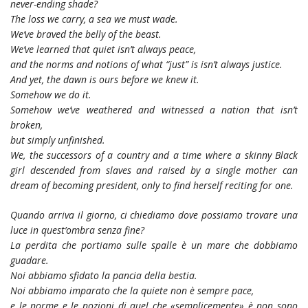
never-ending shade?
The loss we carry, a sea we must wade.
We’ve braved the belly of the beast.
We’ve learned that quiet isn’t always peace,
and the norms and notions of what “just” is isn’t always justice.
And yet, the dawn is ours before we knew it.
Somehow we do it.
Somehow we’ve weathered and witnessed a nation that isn’t
broken,
but simply unfinished.
We, the successors of a country and a time where a skinny Black
girl descended from slaves and raised by a single mother can
dream of becoming president, only to find herself reciting for one.
Quando arriva il giorno, ci chiediamo dove possiamo trovare una
luce in quest’ombra senza fine?
La perdita che portiamo sulle spalle è un mare che dobbiamo
guadare.
Noi abbiamo sfidato la pancia della bestia.
Noi abbiamo imparato che la quiete non è sempre pace,
e le norme e le nozioni di quel che «semplicemente» è non sono