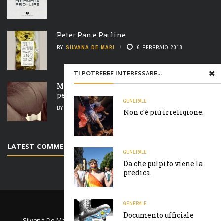
Peter Pan e Pauline
BY
SILVANA DE MARI
6 FEBBRAIO 2018
TI POTREBBE INTERESSARE...
Madre natura è un’ arcigna megera e non
perdona nulla
GENERALE
BY
SILVANA DE MARI
7 FEBBRAIO 2018
Non c’è più irreligione.
LATEST COMMENTS
GENERALE
Da che pulpito viene la
predica.
PRIVACY E COOKIES
GENERALE
Documento ufficiale
Silvana De Mari Community © Copyright 2020 - Powered by