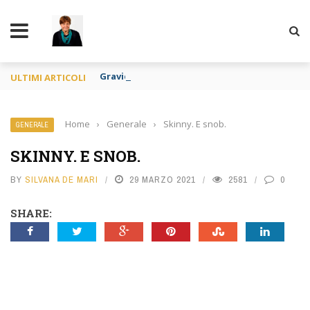
TY
Gravidanza per altri e apologia di pedofilia re
ULTIMI ARTICOLI
Home
›
Generale
›
Skinny. E snob.
GENERALE
SKINNY. E SNOB.
BY
SILVANA DE MARI
29 MARZO 2021
2581
0
SHARE: