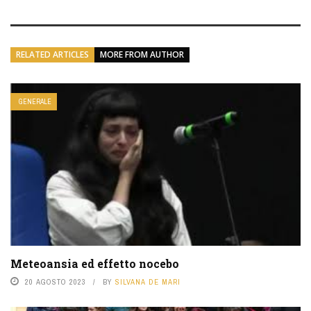
RELATED ARTICLES
MORE FROM AUTHOR
GENERALE
Meteoansia ed effetto nocebo
20 AGOSTO 2023
BY
SILVANA DE MARI