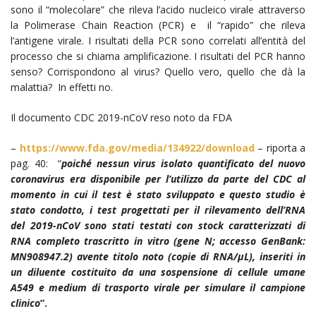
sono il “molecolare” che rileva l’acido nucleico virale attraverso
la Polimerase Chain Reaction (PCR) e il “rapido” che rileva
l’antigene virale. I risultati della PCR sono correlati all’entità del
processo che si chiama amplificazione. I risultati del PCR hanno
senso? Corrispondono al virus? Quello vero, quello che dà la
malattia? In effetti no.
Il documento CDC 2019-nCoV reso noto da FDA
–
https://www.fda.gov/media/134922/download
– riporta a
pag. 40:
“
poiché nessun virus isolato quantificato del nuovo
coronavirus era disponibile per l’utilizzo da parte del CDC al
momento in cui il test è stato sviluppato e questo studio è
stato condotto, i test progettati per il rilevamento dell’RNA
del 2019-nCoV sono stati testati con stock caratterizzati di
RNA completo trascritto in vitro (gene N; accesso GenBank:
MN908947.2) avente titolo noto (copie di RNA/µL), inseriti in
un diluente costituito da una sospensione di cellule umane
A549 e medium di trasporto virale per simulare il campione
clinico
”.