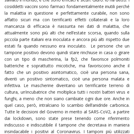
cosiddetti vaccini sono farmaci fondamentalmente inutili perché
la malattia in questione e perfettamente curabile, non sono
affatto sicuri ma con terrificanti effetti collaterali e la loro
mancanza di efficacia è riassunta nei dati di malattia, che
attualmente sono più alti che nell’estate scorsa, quando sulla
piccola parte italiani era inoculata e ancora più alti rispetto due
estati fa quando nessuno era inoculato. Le persone che un
tampone positivo devono quindi stare rinchiuse in casa o girare
con un tipo di mascherina, la fp2, che favorisce polmoniti
batteriche e soprattutto micotiche, ma favoriscono anche il
fatto che un positivo asintomatico, cioè una persona sana,
diventi un positivo sintomatico, cioè una persona malata e
infettiva. Le mascherine diventano un terrificante terreno di
cultura, un’incubatrice che moltiplica tutti i nostri batteri virus e
funghi, a meno che non siano cambiate ogni due ore. Anche in
quel caso, però, intralciano lo scambio dell’anidride carbonica.
Tutte le decisioni del Governo in merito al SARS-CoV2, a partire
dai lockdown, sono state prese tenendo come riferimento
indiscusso e indiscutibile il tampone che decretava in maniera
insindacabile i positivi al Coronavirus. I tamponi più utilizzati