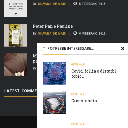
BY
SILVANA DE MARI
5 FEBBRAIO 2018
Peter Pan e Pauline
BY
SILVANA DE MARI
6 FEBBRAIO 2018
TI POTREBBE INTERESSARE...
Madre natura è un’ arcigna megera e non
perdona nulla
GENERALE
BY
SILVANA DE MARI
7 FEBBRAIO 2018
Covid, follia e disturbi
fobici.
LATEST COMMENTS
GENERALE
Groenlandia
GENERALE
PRIVACY E COOKIES