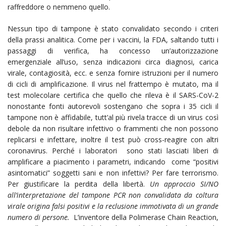
raffreddore o nemmeno quello.
Nessun tipo di tampone è stato convalidato secondo i criteri
della prassi analitica. Come per i vaccini, la FDA, saltando tutti i
passaggi di verifica, ha concesso un’autorizzazione
emergenziale all’uso, senza indicazioni circa diagnosi, carica
virale, contagiosità, ecc. e senza fornire istruzioni per il numero
di cicli di amplificazione. Il virus nel frattempo è mutato, ma il
test molecolare certifica che quello che rileva è il SARS-CoV-2
nonostante fonti autorevoli sostengano che sopra i 35 cicli il
tampone non è affidabile, tutt’al più rivela tracce di un virus così
debole da non risultare infettivo o frammenti che non possono
replicarsi e infettare, inoltre il test può cross-reagire con altri
coronavirus. Perché i laboratori sono stati lasciati liberi di
amplificare a piacimento i parametri, indicando come “positivi
asintomatici” soggetti sani e non infettivi? Per fare terrorismo.
Per giustificare la perdita della libertà.
Un approccio SI/NO
all’interpretazione del tampone PCR non convalidata da coltura
virale origina falsi positivi e la reclusione immotivata di un grande
numero di persone.
L’inventore della Polimerase Chain Reaction,