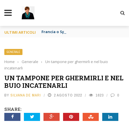
TY
Francia o Spagna purché si mangi
ULTIMI ARTICOLI
GENERALE
Home
›
Generale
›
Un tampone per ghermirli e nel buio
incatenarli
UN TAMPONE PER GHERMIRLI E NEL
BUIO INCATENARLI
BY
SILVANA DE MARI
2 AGOSTO 2022
1623
0
SHARE: