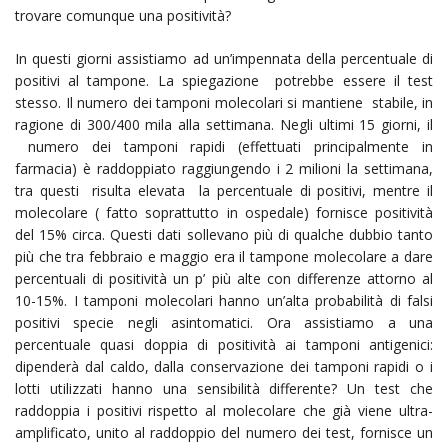
trovare comunque una positività?
In questi giorni assistiamo ad un’impennata della percentuale di
positivi al tampone. La spiegazione potrebbe essere il test
stesso. Il numero dei tamponi molecolari si mantiene stabile, in
ragione di 300/400 mila alla settimana. Negli ultimi 15 giorni, il
numero dei tamponi rapidi (effettuati principalmente in
farmacia) è raddoppiato raggiungendo i 2 milioni la settimana,
tra questi risulta elevata la percentuale di positivi, mentre il
molecolare ( fatto soprattutto in ospedale) fornisce positività
del 15% circa. Questi dati sollevano più di qualche dubbio tanto
più che tra febbraio e maggio era il tampone molecolare a dare
percentuali di positività un p’ più alte con differenze attorno al
10-15%. I tamponi molecolari hanno un’alta probabilità di falsi
positivi specie negli asintomatici. Ora assistiamo a una
percentuale quasi doppia di positività ai tamponi antigenici:
dipenderà dal caldo, dalla conservazione dei tamponi rapidi o i
lotti utilizzati hanno una sensibilità differente? Un test che
raddoppia i positivi rispetto al molecolare che già viene ultra-
amplificato, unito al raddoppio del numero dei test, fornisce un