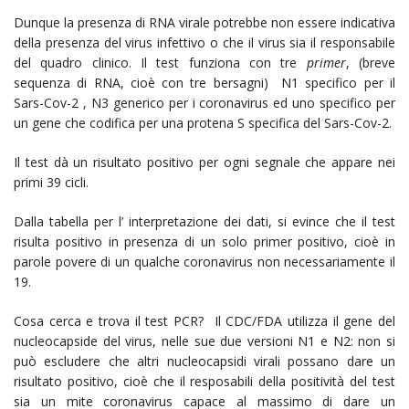
Dunque la presenza di RNA virale potrebbe non essere indicativa
della presenza del virus infettivo o che il virus sia il responsabile
del quadro clinico. Il test funziona con tre
primer
, (breve
sequenza di RNA, cioè con tre bersagni) N1 specifico per il
Sars-Cov-2 , N3 generico per i coronavirus ed uno specifico per
un gene che codifica per una protena S specifica del Sars-Cov-2.
Il test dà un risultato positivo per ogni segnale che appare nei
primi 39 cicli.
Dalla tabella per l’ interpretazione dei dati, si evince che il test
risulta positivo in presenza di un solo primer positivo, cioè in
parole povere di un qualche coronavirus non necessariamente il
19.
Cosa cerca e trova il test PCR? Il CDC/FDA utilizza il gene del
nucleocapside del virus, nelle sue due versioni N1 e N2: non si
può escludere che altri nucleocapsidi virali possano dare un
risultato positivo, cioè che il resposabili della positività del test
sia un mite coronavirus capace al massimo di dare un