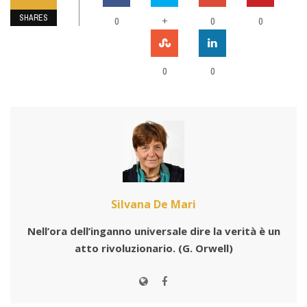
SHARES
0
+
0
0
0
0
Silvana De Mari
Nell’ora dell’inganno universale dire la verità è un
atto rivoluzionario.
(G. Orwell)