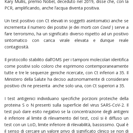
Kary Mullis, premio Nobel, deceduto nel 2019, disse che, con la
PCR, amplificando, anche l’acqua diventa positiva.
Un test positivo con Ct elevati in soggetti asintomatici anche se
incrementa il numero dei positivi (e dei morti
con Covid
) serve a
fare terrorismo, ha un significato diverso rispetto ad un positivo
sintomatico con carica virale elevata e dunque reale
contagiosità.
Il protocollo stabilito dall’OMS per i tamponi molecolari identifica
come positivi solo coloro che esprimono contemporaneamente
tutte e tre le sequenze geniche ricercate, con Ct inferiori a 35. Il
Ministero della Salute ha deciso autonomamente di considerare
positivo chi ne presenta anche solo una, con Ct superiori a 35.
I test antigenici individuano specifiche porzioni proteiche della
proteina S o N presenti sulla superficie del virus SARS-CoV-2. Il
test può dare esito negativo se la concentrazione degli antigeni
è inferiore al limite di rilevamento del test, così si è diffuso un
test con un LoD, limite inferiore di rilevabilità, bassissimo. Qual è
il senso di cercare un valore privo di significato clinico se non di