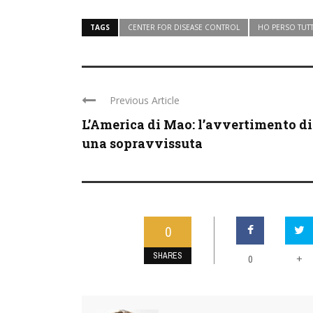
TAGS
CENTER FOR DISEASE CONTROL
HO PERSO TUT
Previous Article
L’America di Mao: l’avvertimento di
una sopravvissuta
0
SHARES
0
+