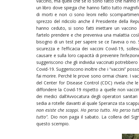
vaccino, ma quelli che se lo sono fatto che hanno mo
un libro dove spiega che hanno fatto tutto magnific
di morti e non ci sono leoni nello scompartime
sprezzo del ridicolo anche il Presidente della Rep
hanno ceduto, si sono fatti iniettare un vaccino 
fartelo prendere e che preveniva una malattia co
bisogno di un test per sapere se ce l’aveva o no. 
sicurezza e l’efficacia dei vaccini Covid-19, sol
causare e sulla loro capacità di prevenire l’infezione
suggeriscono che gli individui vaccinati potrebbero 
Covid-19. Suggeriscono inoltre che i “vaccini” posson
fai morire. Perché le prove sono ormai chiare. I va
del Center for Disease Control (CDC) rivela che l
diffondere la Covid-19 rispetto a quelle non vacci
dei medici dall’Avvocatura degli operatori sanitar
sedia a rotelle davanti al quale Speranza sta scapp
non esiste che scappi. Ho perso tutto. Ho perso tutt
tutto”.
Dio non paga il sabato. La collera del Sign
questo scempio.