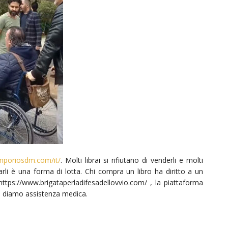
mporiosdm.com/it/
. Molti librai si rifiutano di venderli e molti
starli è una forma di lotta. Chi compra un libro ha diritto a un
 https://www.brigataperladifesadellovvio.com/ , la piattaforma
e diamo assistenza medica.