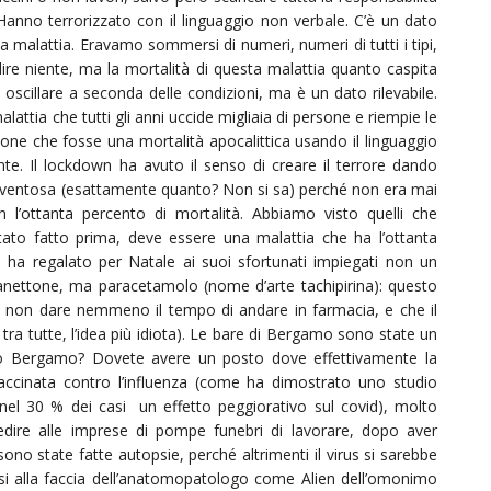
Hanno terrorizzato con il linguaggio non verbale. C’è un dato
a malattia. Eravamo sommersi di numeri, numeri di tutti i tipi,
ire niente, ma la mortalità di questa malattia quanto caspita
scillare a seconda delle condizioni, ma è un dato rilevabile.
attia che tutti gli anni uccide migliaia di persone e riempie le
sione che fosse una mortalità apocalittica usando il linguaggio
e. Il lockdown ha avuto il senso di creare il terrore dando
paventosa (esattamente quanto? Non si sa) perché non era mai
 l’ottanta percento di mortalità. Abbiamo visto quelli che
stato fatto prima, deve essere una malattia che ha l’ottanta
0 ha regalato per Natale ai suoi sfortunati impiegati non un
ettone, ma paracetamolo (nome d’arte tachipirina): questo
da non dare nemmeno il tempo di andare in farmacia, e che il
a tutte, l’idea più idiota). Le bare di Bergamo sono state un
tto Bergamo? Dovete avere un posto dove effettivamente la
accinata contro l’influenza (come ha dimostrato uno studio
a nel 30 % dei casi un effetto peggiorativo sul covid), molto
dire alle imprese di pompe funebri di lavorare, dopo aver
no state fatte autopsie, perché altrimenti il virus si sarebbe
i alla faccia dell’anatomopatologo come Alien dell’omonimo