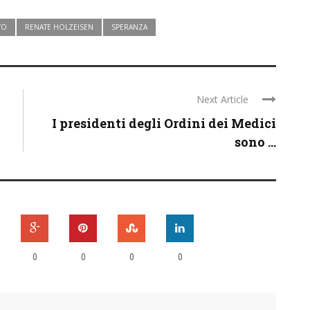
TO
RENATE HOLZEISEN
SPERANZA
Next Article
I presidenti degli Ordini dei Medici
sono ...
0
0
0
0