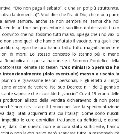
untiva, “Dio non paga il sabato”, e una un po’ più strutturata,
nativa la domenica)”. Vuol dire che l’ira di Dio, che è una parte
rdia arriva sempre, anche se non sempre nei tempi che noi
cendo un tour per presentare il suo libro dal delirante titolo
convinto che noi fossimo tutti malati. Spiega che i no vax lo
 non sono quelli che hanno rifiutato il vaccino, ma quelli che
suo libro spiega che loro hanno fatto tutto magnificamente e
milioni di morti. Lo stesso concetto lo stanno più o meno
la Repubblica di questa nazione e il Sommo Pontefice della
o dottoressa Renate Holzeisen
“L‘ex ministro Speranza ha
ha intenzionalmente (dolo eventuale) messo a rischio la
lurimo e gravissime lesioni personali. E gli effetti a lungo
 sono ancora da vedere! Nel suo Decreto n. 1 del 2 gennaio
stante sapesse che i cosiddetti „vaccini“-Covid-19 erano delle
 produttori all‘atto della vendita dichiaravano di non poter
 (perché non c’era stato il tempo per fare la sperimentazione
 dagli Stati acquirenti (tra cui l‘Italia)”. Come sono riusciti
 impedito le cure domiciliari trattando da deficienti, e quindi
ano e, dato che questo non è ancora stato sufficiente, hanno
cini o non lavori, salvo però scaricare tutta la responsabilità