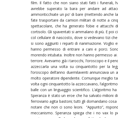
film. Il fatto che non siano stati fatti i funerali,
avrebbe superato la bara per andare ad attaccar
ammonticchiate un po’ di bare (mettendo anche la
fate trasportare da camion militari di notte a cinqu
spettacolare, che ha generato fobie e attacchi d
cortisolo. Gli spaventati si ammalano di più. E poi c
col cellulare di nascosto, dove si vedevano tizi che
si sono aggiunti i reparti di rianimazione. Voglio 
hanno permesso di entrare a cani e porci. Sono 
morendo intubata. Inoltre non hanno permesso ai pa
terrore. Avevamo già i tarocchi, l’oroscopo e il pend
azzeccarla una volta su cinquantotto per la legg
l’oroscopo dell’anno duemilaventi annunciava un a
molto operatore dipendente. Comunque meglio taro
volta ogni cinquantotto la azzeccavano, l’algoritm
balle con un linguaggio scientifico. L’algoritmo ha 
Speranza è stato un eroe che ha salvato milioni di 
ferroviario agita bastoni; tutti gli domandano cosa 
notare che non ci sono leoni. “Appunto”, rispond
meccanismo. Speranza spiega che i no vax lo pers