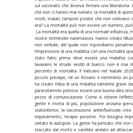
sul vaccinato che doveva firmare una liberatoria. 
che non ci hanno mai rivelato: la mortalità di quest
morti, malati, tamponi positivi che non volevano d
era? La mortalità può non essere un numero, può o
La mortalità era quella di una normale influenza, mal
nostre striminzite rianimazioni. Hanno creato l’illu
non verbale, del quale non rispondiamo penalment
l’impressione di una malattia con una mortalità s
stato fatto prima: deve essere una malattia con
lavavano le strade vestiti di bianco: non è mai 
percento di mortalità. Il Vaticano nel Natale 202
piccolo presepe, né un Rosario e nemmeno un pan
ha creato l’idea di una malattia talmente grave 
paracetamolo potesse essere una buona idea (era tr
pezzo di comunicazione. Come si ottiene l’effe
gente è morta di più, popolazione anziana iperv
statunitense, la vaccinazione antiinfluenzale cre
inquinamento, terapie pessime. Poi bisogna impe
vietato le autopsie. La gente ha pensato che non so
staccato dal morto e sarebbe andato ad attaccars