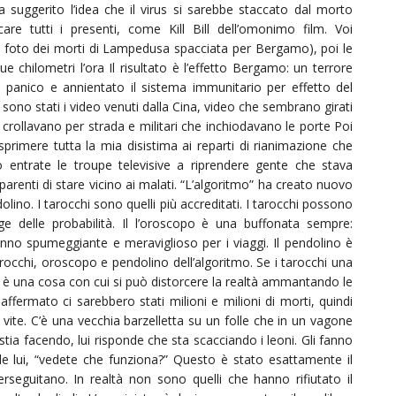
 ha suggerito l’idea che il virus si sarebbe staccato dal morto
e tutti i presenti, come Kill Bill dell’omonimo film. Voi
 foto dei morti di Lampedusa spacciata per Bergamo), poi le
e chilometri l’ora Il risultato è l’effetto Bergamo: un terrore
i panico e annientato il sistema immunitario per effetto del
i sono stati i video venuti dalla Cina, video che sembrano girati
 crollavano per strada e militari che inchiodavano le porte Poi
esprimere tutta la mia disistima ai reparti di rianimazione che
entrate le troupe televisive a riprendere gente che stava
renti di stare vicino ai malati. “L’algoritmo” ha creato nuovo
olino. I tarocchi sono quelli più accreditati. I tarocchi possono
e delle probabilità. Il l’oroscopo è una buffonata sempre:
nno spumeggiante e meraviglioso per i viaggi. Il pendolino è
cchi, oroscopo e pendolino dell’algoritmo. Se i tarocchi una
o è una cosa con cui si può distorcere la realtà ammantando le
affermato ci sarebbero stati milioni e milioni di morti, quindi
vite. C’è una vecchia barzelletta su un folle che in un vagone
stia facendo, lui risponde che sta scacciando i leoni. Gli fanno
e lui, “vedete che funziona?” Questo è stato esattamente il
eguitano. In realtà non sono quelli che hanno rifiutato il