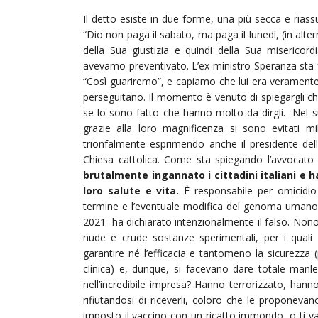
Il detto esiste in due forme, una più secca e riass
“Dio non paga il sabato, ma paga il lunedì, (in alter
della Sua giustizia e quindi della Sua miserico
avevamo preventivato. L’ex ministro Speranza sta fa
“Così guariremo”, e capiamo che lui era veramente 
perseguitano. Il momento è venuto di spiegargli che
se lo sono fatto che hanno molto da dirgli. Nel 
grazie alla loro magnificenza si sono evitati 
trionfalmente esprimendo anche il presidente del
Chiesa cattolica. Come sta spiegando l’avvocat
brutalmente ingannato i cittadini italiani e 
loro salute e vita.
È responsabile per omicidio p
termine e l’eventuale modifica del genoma umano
2021 ha dichiarato intenzionalmente il falso. Nono
nude e crude sostanze sperimentali, per i quali i
garantire né l’efficacia e tantomeno la sicurezza
clinica) e, dunque, si facevano dare totale manleva
nell’incredibile impresa? Hanno terrorizzato, hanno
rifiutandosi di riceverli, coloro che le proponev
imposto il vaccino con un ricatto immondo, o ti vac