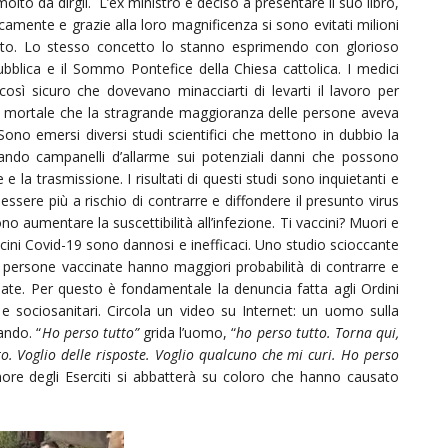
lto da dirgli. L’ex ministro è deciso a presentare il suo libro,
amente e grazie alla loro magnificenza si sono evitati milioni
nto. Lo stesso concetto lo stanno esprimendo con glorioso
ubblica e il Sommo Pontefice della Chiesa cattolica. I medici
così sicuro che dovevano minacciarti di levarti il lavoro per
sì mortale che la stragrande maggioranza delle persone aveva
Sono emersi diversi studi scientifici che mettono in dubbio la
levando campanelli d’allarme sui potenziali danni che possono
 e la trasmissione. I risultati di questi studi sono inquietanti e
essere più a rischio di contrarre e diffondere il presunto virus
o aumentare la suscettibilità all’infezione. Ti vaccini? Muori e
ccini Covid-19 sono dannosi e inefficaci. Uno studio scioccante
e persone vaccinate hanno maggiori probabilità di contrarre e
nate. Per questo è fondamentale la denuncia fatta agli Ordini
i e sociosanitari. Circola un video su Internet: un uomo sulla
ando. “
Ho perso tutto”
grida l’uomo, “
ho perso tutto. Torna qui,
o. Voglio delle risposte. Voglio qualcuno che mi curi. Ho perso
ore degli Eserciti si abbatterà su coloro che hanno causato