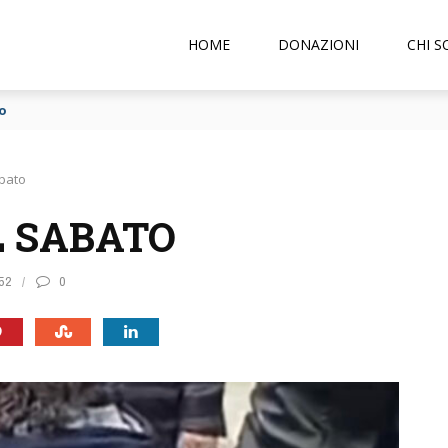
HOME
DONAZIONI
CHI 
angi
abato
L SABATO
52
0