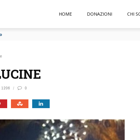
HOME
DONAZIONI
CHI 
angi
ne
LUCINE
1206
0