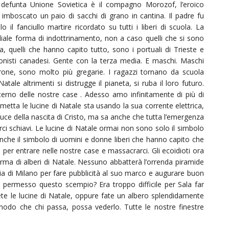
la defunta Unione Sovietica è il compagno Morozof, l’eroico
imboscato un paio di sacchi di grano in cantina. Il padre fu
 il fanciullo martire ricordato su tutti i liberi di scuola. La
idiale forma di indottrinamento, non a caso quelli che si sono
a, quelli che hanno capito tutto, sono i portuali di Trieste e
ionisti canadesi. Gente con la terza media. E maschi. Maschi
terone, sono molto più gregarie. I ragazzi tornano da scuola
ale altrimenti si distrugge il pianeta, si ruba il loro futuro.
nterno delle nostre case . Adesso amo infinitamente di più di
metta le lucine di Natale sta usando la sua corrente elettrica,
 Luce della nascita di Cristo, ma sa anche che tutta l’emergenza
ci schiavi. Le lucine di Natale ormai non sono solo il simbolo
che il simbolo di uomini e donne liberi che hanno capito che
per entrare nelle nostre case e massacrarci. Gli ecoidioti ora
 forma di alberi di Natale. Nessuno abbatterà l’orrenda piramide
ria di Milano per fare pubblicità al suo marco e augurare buon
a permesso questo scempio? Era troppo difficile per Sala far
te le lucine di Natale, oppure fate un albero splendidamente
 modo che chi passa, possa vederlo. Tutte le nostre finestre