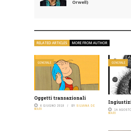
Orwell)
RELATED ARTICLES
MORE FROM AUTHOR
GENERALE
GENERALE
Oggetti transazionali
Ingiustiz
6 GIUGNO 2018
BY
SILVANA DE
MARI
14 AGOSTO
MARI