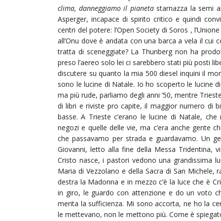
clima, danneggiamo il pianeta
starnazza la semi a
Asperger, incapace di spirito critico e quindi conv
centri del potere: l’Open Society di Soros , l’Unione
all’Onu dove è andata con una barca a vela il cui c
tratta di sceneggiate? La Thunberg non ha prodot
preso l’aereo solo lei ci sarebbero stati più posti l
discutere su quanto la mia 500 diesel inquini il mo
sono le lucine di Natale. Io ho scoperto le lucine 
ma più rude, parliamo degli anni ’50, mentre Trieste 
di libri e riviste pro capite, il maggior numero di bi
basse. A Trieste c’erano le lucine di Natale, che
negozi e quelle delle vie, ma c’era anche gente che
che passavamo per strada e guardavamo. Un gesto
Giovanni, letto alla fine della Messa Tridentina,
Cristo nasce, i pastori vedono una grandissima l
Maria di Vezzolano e della Sacra di San Michele, raf
destra la Madonna e in mezzo c’è la luce che è Cr
in giro, le guardo con attenzione e do un voto che
merita la sufficienza. Mi sono accorta, ne ho la ce
le mettevano, non le mettono più. Come è spiegato s