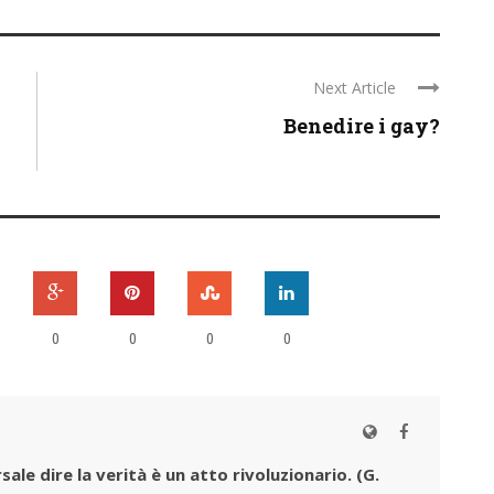
Next Article
Benedire i gay?
0
0
0
0
sale dire la verità è un atto rivoluzionario.
(G.