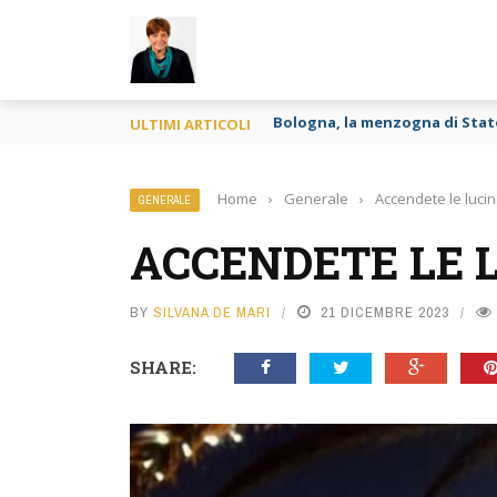
TY
Francia o Spagna purché si m
ULTIMI ARTICOLI
Home
›
Generale
›
Accendete le luci
GENERALE
ACCENDETE LE 
BY
SILVANA DE MARI
21 DICEMBRE 2023
SHARE: