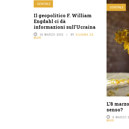
GENERALE
GENERALE
Il geopolitico F. William
Engdahl ci dà
informazioni sull’Ucraina
19 MARZO 2022
BY
SILVANA DE
MARI
L’8 marz
senso?
9 MARZO 
MARI