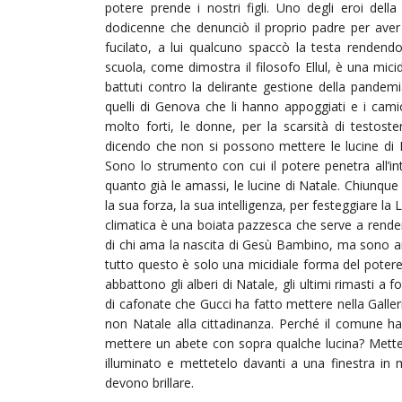
potere prende i nostri figli. Uno degli eroi del
dodicenne che denunciò il proprio padre per aver 
fucilato, a lui qualcuno spaccò la testa rendendolo
scuola, come dimostra il filosofo Ellul, è una mic
battuti contro la delirante gestione della pandemi
quelli di Genova che li hanno appoggiati e i cam
molto forti, le donne, per la scarsità di testos
dicendo che non si possono mettere le lucine di Nat
Sono lo strumento con cui il potere penetra all’i
quanto già le amassi, le lucine di Natale. Chiunque 
la sua forza, la sua intelligenza, per festeggiare la
climatica è una boiata pazzesca che serve a render
di chi ama la nascita di Gesù Bambino, ma sono an
tutto questo è solo una micidiale forma del potere 
abbattono gli alberi di Natale, gli ultimi rimasti a
di cafonate che Gucci ha fatto mettere nella Galle
non Natale alla cittadinanza. Perché il comune h
mettere un abete con sopra qualche lucina? Mette
illuminato e mettetelo davanti a una finestra in
devono brillare.