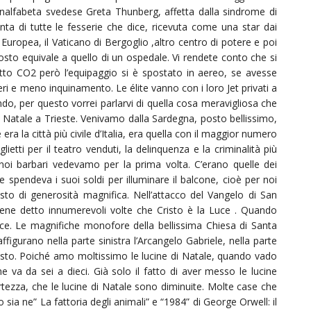
nalfabeta svedese Greta Thunberg, affetta dalla sindrome di
inta di tutte le fesserie che dice, ricevuta come una star dai
 Europea, il Vaticano di Bergoglio ,altro centro di potere e poi
osto equivale a quello di un ospedale. Vi rendete conto che si
to CO2 però l’equipaggio si è spostato in aereo, se avesse
iberi e meno inquinamento. Le élite vanno con i loro Jet privati a
ndo, per questo vorrei parlarvi di quella cosa meravigliosa che
di Natale a Trieste. Venivamo dalla Sardegna, posto bellissimo,
era la città più civile d’Italia, era quella con il maggior numero
glietti per il teatro venduti, la delinquenza e la criminalità più
 noi barbari vedevamo per la prima volta. C’erano quelle dei
 spendeva i suoi soldi per illuminare il balcone, cioè per noi
 di generosità magnifica. Nell’attacco del Vangelo di San
 viene detto innumerevoli volte che Cristo è la Luce . Quando
uce. Le magnifiche monofore della bellissima Chiesa di Santa
figurano nella parte sinistra l’Arcangelo Gabriele, nella parte
isto. Poiché amo moltissimo le lucine di Natale, quando vado
 va da sei a dieci. Già solo il fatto di aver messo le lucine
rtezza, che le lucine di Natale sono diminuite. Molte case che
ia ne” La fattoria degli animali” e “1984” di George Orwell: il