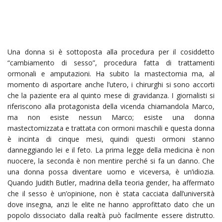
Una donna si è sottoposta alla procedura per il cosiddetto
“cambiamento di sesso”, procedura fatta di trattamenti
ormonali e amputazioni. Ha subito la mastectomia ma, al
momento di asportare anche l’utero, i chirurghi si sono accorti
che la paziente era al quinto mese di gravidanza. I giornalisti si
riferiscono alla protagonista della vicenda chiamandola Marco,
ma non esiste nessun Marco; esiste una donna
mastectomizzata e trattata con ormoni maschili e questa donna
è incinta di cinque mesi, quindi questi ormoni stanno
danneggiando lei e il feto. La prima legge della medicina è non
nuocere, la seconda è non mentire perché si fa un danno. Che
una donna possa diventare uomo e viceversa, è un’idiozia.
Quando Judith Butler, madrina della teoria gender, ha affermato
che il sesso è un’opinione, non è stata cacciata dall’università
dove insegna, anzi le elite ne hanno approfittato dato che un
popolo dissociato dalla realtà può facilmente essere distrutto.