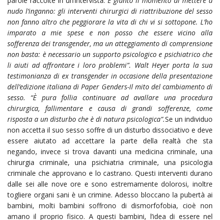
parole raccolte in un’intervista:
È giunto il momento di mettere a
nudo l’inganno: gli interventi chirurgici di riattribuzione del sesso
non fanno altro che peggiorare la vita di chi vi si sottopone. L’ho
imparato a mie spese e non posso che essere vicino alla
sofferenza dei transgender, ma un atteggiamento di comprensione
non basta: è necessario un supporto psicologico e psichiatrico che
li aiuti ad affrontare i loro problemi”. Walt Heyer porta la sua
testimonianza di ex transgender in occasione della presentazione
dell’edizione italiana di Paper Genders-Il mito del cambiamento di
sesso. “È pura follia continuare ad avallare una procedura
chirurgica, fallimentare e causa di grandi sofferenze, come
risposta a un disturbo che è di natura psicologica”.
Se un individuo
non accetta il suo sesso soffre di un disturbo dissociativo e deve
essere aiutato ad accettare la parte della realtà che sta
negando, invece si trova davanti una medicina criminale, una
chirurgia criminale, una psichiatria criminale, una psicologia
criminale che approvano e lo castrano. Questi interventi durano
dalle sei alle nove ore e sono estremamente dolorosi, inoltre
togliere organi sani è un crimine. Adesso bloccano la pubertà ai
bambini, molti bambini soffrono di dismorfofobia, cioè non
amano il proprio fisico. A questi bambini, l’idea di essere nel