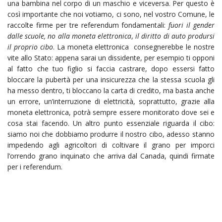
una bambina nel corpo di un maschio e viceversa. Per questo è
così importante che noi votiamo, ci sono, nel vostro Comune, le
raccolte firme per tre referendum fondamentali:
fuori il gender
dalle scuole, no alla moneta elettronica
,
il diritto di auto prodursi
il proprio cibo
. La moneta elettronica consegnerebbe le nostre
vite allo Stato: appena sarai un dissidente, per esempio ti opponi
al fatto che tuo figlio si faccia castrare, dopo essersi fatto
bloccare la pubertà per una insicurezza che la stessa scuola gli
ha messo dentro, ti bloccano la carta di credito, ma basta anche
un errore, un’interruzione di elettricità, soprattutto, grazie alla
moneta elettronica, potrà sempre essere monitorato dove sei e
cosa stai facendo. Un altro punto essenziale riguarda il cibo:
siamo noi che dobbiamo produrre il nostro cibo, adesso stanno
impedendo agli agricoltori di coltivare il grano per imporci
l’orrendo grano inquinato che arriva dal Canada, quindi firmate
per i referendum.