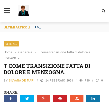
TY
Francia o Spagna purché si mangi
ULTIMI ARTICOLI
GENERALE
Home
›
Generale
›
T come transizione fatta di dolore e
menzogna.
T COME TRANSIZIONE FATTA DI
DOLORE E MENZOGNA.
BY
SILVANA DE MARI
14 FEBBRAIO 2024
739
0
SHARE: