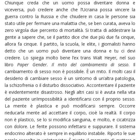
Chiunque creda che un uomo possa diventare donna e
viceversa, può credere anche che l’Ucraina possa vincere la
guerra contro la Russia e che chiudere in casa le persone sia
stato utile per fermare una malattia che, se ben curata, aveva lo
zero virgola due percento di mortalità. Si tratta di addestrare la
gente a sapere che, se il partito dice che due più due fa cinque,
allora fa cinque. Il partito, la scuola, le elite, i giornalisti hanno
detto che un uomo può diventare una donna e tu ci devi
credere. Lo spiega molto bene l’ex trans Walt Heyer, nel suo
libro
Paper Gender. Il mito del cambiamento di sesso
. Il
cambiamento di sesso non è possibile. È un mito. Il molti casi il
desiderio di cambiare sesso è un sintomo di un’altra patologia,
la schizofrenia o il disturbo dissociativo. Accontentare il paziente
è evidentemente disastroso. Negli altri casi si è avuta nella vita
del paziente un’impossibilità a identificarsi con il proprio sesso.
La mente è plastica e può modificarsi sempre. Occorre
rieducarla mente ad accettare il corpo, cioè la realtà. Il corpo
non è plastico, se lo si modifica sanguina, e molto, e cicatrizza
con dolore. Le ferite possono infettarsi e suppurare. Il sistema
endocrino alterato è sempre in equilibrio instabile. Riporto le sue