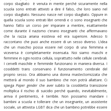
corpo sbagliato è venuta in mente perché sicuramente nella
scuola sono entrati attivisti a dire il falso, che loro siano nel
corpo sbagliato. Nessuno nasce nel corpo sbagliato. Oppure in
quella scuola sono entrati libri orrendi e ci sono insegnanti che
hanno fatto un corso per imparare a mentire, esattamente
come durante il nazismo c’erano insegnanti che affermavano
che la razza ariana esisteva ed era superiore. Adesso ti
raccontano che puoi anche essere di un sesso diverso. L’idea
che un maschio possa essere nel corpo di una femmina e
viceversa è completamente insensata. Noi siamo maschi e
femmine in ogni nostra cellula, soprattutto nelle cellule cerebrali.
I cervelli maschile e femminile funzionano in maniera diversa. I
cosiddetti trans conservano il funzionamento cerebrale del
proprio sesso. Ora abbiamo una donna mastectomizzata che
metterà al mondo il suo bambino che non potrà allattare. Ci
spiega
Paper gender
che aver subito la cosiddetta transizione
moltiplica il rischio di suicidio perché quando, inevitabilmente,
arriva il pentimento, è terribile. Non possiamo mandare i
bambini a scuola e tollerare che un insegnante, un assistente
sociale, un attivista LGBT dica che un bambino potrebbe essere