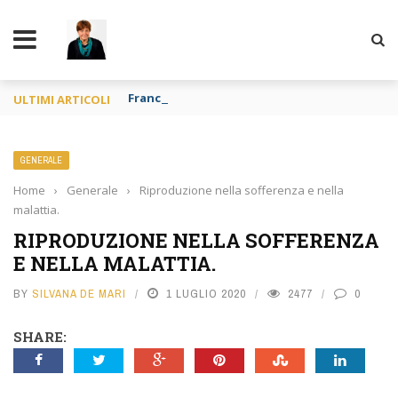
TY
Francia o Spagna purché si mangi
ULTIMI ARTICOLI
GENERALE
Home
›
Generale
›
Riproduzione nella sofferenza e nella
malattia.
RIPRODUZIONE NELLA SOFFERENZA
E NELLA MALATTIA.
BY
SILVANA DE MARI
1 LUGLIO 2020
2477
0
SHARE: