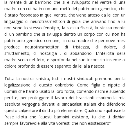
la mente di un bambino che si è sviluppato nel ventre di una
madre con cui ha in comune metà del patrimonio genetico, che
è stato fecondato in quel ventre, che viene atteso da lei con un
linguaggio di neurotrasmettitori di gioia che arrivano fino a lui
non sono lo stesso fenotipo, la stessa fisicità, la stessa mente
di un bambino che si sviluppa dentro un corpo con cui non ha
patrimonio genetico comune, in una madre che per nove mesi
produce neurotrasmettitori di tristezza, di dolore, di
sfruttamento, di nostalgia , di abbandono. L’infelicità della
madre scola nel feto, e sprofonda nel suo inconscio insieme al
dolore profondo di essere separato da lei alla nascita.
Tutta la nostra sinistra, tutti i nostri sindacati premono per la
legalizzazione di questo obbrobrio. Come figlia e nipote di
uomini che hanno usato la loro forza, correndo rischi e subendo
perdite, per proteggere il lavoro dei braccianti esprimo la mia
assoluta vergogna davanti ai sindacalisti italiani che difendono
questo calpestare il diritto più elementare. Qualcuno squittisce la
frase idiota che “questi bambini esistono, tu che ti dichiari
sempre favorevole alla vita vorresti che non esistessero’”