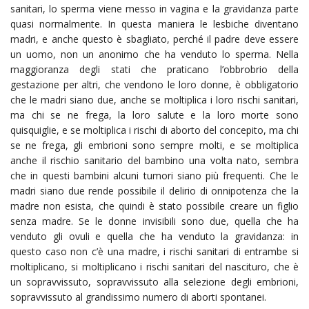
sanitari, lo sperma viene messo in vagina e la gravidanza parte
quasi normalmente. In questa maniera le lesbiche diventano
madri, e anche questo è sbagliato, perché il padre deve essere
un uomo, non un anonimo che ha venduto lo sperma. Nella
maggioranza degli stati che praticano l’obbrobrio della
gestazione per altri, che vendono le loro donne, è obbligatorio
che le madri siano due, anche se moltiplica i loro rischi sanitari,
ma chi se ne frega, la loro salute e la loro morte sono
quisquiglie, e se moltiplica i rischi di aborto del concepito, ma chi
se ne frega, gli embrioni sono sempre molti, e se moltiplica
anche il rischio sanitario del bambino una volta nato, sembra
che in questi bambini alcuni tumori siano più frequenti. Che le
madri siano due rende possibile il delirio di onnipotenza che la
madre non esista, che quindi è stato possibile creare un figlio
senza madre. Se le donne invisibili sono due, quella che ha
venduto gli ovuli e quella che ha venduto la gravidanza: in
questo caso non c’è una madre, i rischi sanitari di entrambe si
moltiplicano, si moltiplicano i rischi sanitari del nascituro, che è
un sopravvissuto, sopravvissuto alla selezione degli embrioni,
sopravvissuto al grandissimo numero di aborti spontanei.