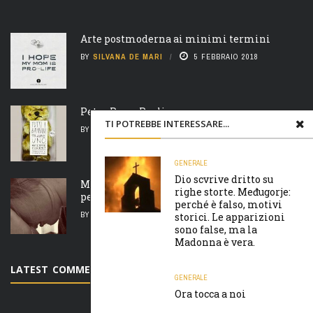
Arte postmoderna ai minimi termini
BY
SILVANA DE MARI
5 FEBBRAIO 2018
Peter Pan e Pauline
TI POTREBBE INTERESSARE...
BY
SILVANA DE MARI
6 FEBBRAIO 2018
GENERALE
Dio scvrive dritto su
Madre natura è un’ arcigna megera e non
righe storte. Međugorje:
perdona nulla
perché è falso, motivi
BY
SILVANA DE MARI
7 FEBBRAIO 2018
storici. Le apparizioni
sono false, ma la
Madonna è vera.
LATEST COMMENTS
GENERALE
Ora tocca a noi