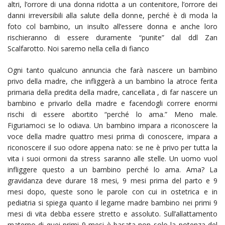
altri, l’orrore di una donna ridotta a un contenitore, l’orrore dei
danni irreversibili alla salute della donne, perché è di moda la
foto col bambino, un insulto all’essere donna e anche loro
rischieranno di essere duramente “punite” dal ddl Zan
Scalfarotto. Noi saremo nella cella di fianco
Ogni tanto qualcuno annuncia che farà nascere un bambino
privo della madre, che infliggerà a un bambino la atroce ferita
primaria della predita della madre, cancellata , di far nascere un
bambino e privarlo della madre e facendogli correre enormi
rischi di essere abortito “perché lo ama.” Meno male.
Figuriamoci se lo odiava. Un bambino impara a riconoscere la
voce della madre quattro mesi prima di conoscere, impara a
riconoscere il suo odore appena nato: se ne è privo per tutta la
vita i suoi ormoni da stress saranno alle stelle. Un uomo vuol
infliggere questo a un bambino perché lo ama. Ama? La
gravidanza deve durare 18 mesi, 9 mesi prima del parto e 9
mesi dopo, queste sono le parole con cui in ostetrica e in
pediatria si spiega quanto il legame madre bambino nei primi 9
mesi di vita debba essere stretto e assoluto. Sull’allattamento
materno di quei primi 9 mesi è basata non solo la potenza del