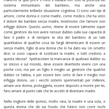
sistema immunitario del bambino, ma anche una
particolarmente brillante situazione cognitiva. Ci sono vari tipi di
amore, come donna e come madre, come medico che ha visto
il dolore dei bambini senza madre, testimonio che l’amore non
infligge dolore. Questo uomo, ritiene di essere talmente super
come genitore da non avere nessun dubbio sulla sua capacità di
fare il padre e di riempire la vita del bambino di un tale
quantitativo di qualche cosa da fargli dimenticare di essere un
senza madre, figlio di una donna che lo ha dato via. Un ometto
dice: io sono capace di sostituire la madre, e tutti credono a
questa idiozia? Spettacolare la mancanza di qualsiasi dubbio su
se stesso e sul mondo, deve essere divertente vivere con una
psiche così, ma per un figlio è meglio un genitore che qualche
dubbio ce l’abbia, e per essere ben certo di fare il meglio non
infligga dolore, usi i vecchi sistemi sperimentati per millenni,
amare una donna, proteggerla, essere disposto a morire per lei,
farsi amare al punto tale che lei accetti di diventare madre.
Nella migliore delle ipotesi, molto rara, la madre è una sola, e
questa donna che dà sia l’ovulo che l’utero non corre rischi