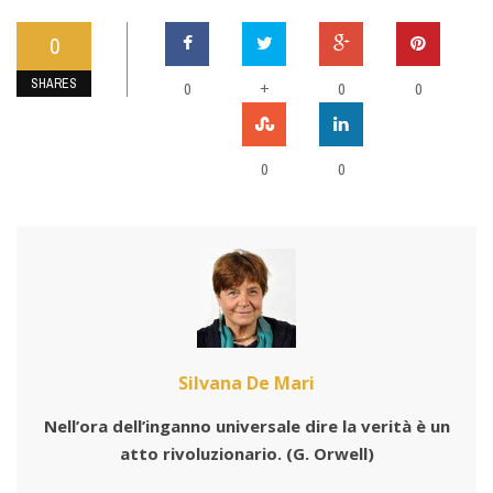
0
SHARES
0
+
0
0
0
0
Silvana De Mari
Nell’ora dell’inganno universale dire la verità è un
atto rivoluzionario.
(G. Orwell)