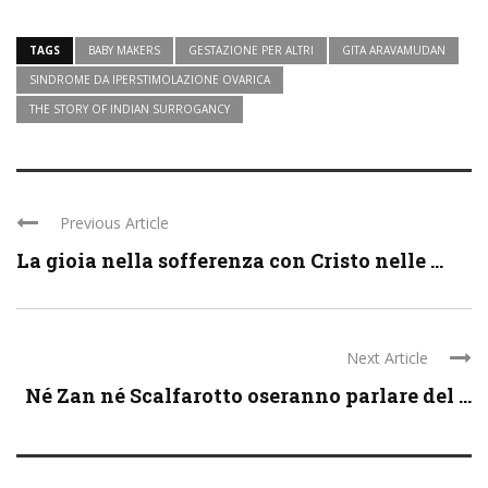
TAGS
BABY MAKERS
GESTAZIONE PER ALTRI
GITA ARAVAMUDAN
SINDROME DA IPERSTIMOLAZIONE OVARICA
THE STORY OF INDIAN SURROGANCY
Previous Article
La gioia nella sofferenza con Cristo nelle ...
Next Article
Né Zan né Scalfarotto oseranno parlare del ...