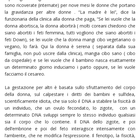
sono ricoverate (internate) per nove mesi le donne che portano
la gravidanza per altre donne . “La madre è lei”, dice la
funzionaria della clinica alla donna che paga, “Se lei vuole che la
donna abortisca, la donna abortirà ( molti coreani chiedono che
siano abortiti i feti femmina, tutti vogliono che siano abortiti i
feti Down), se lei vuole che la donna mangi cibo vegetariano o
vegano, lo farà. Qui la donna è serena ( separata dalla sua
famiglia, non può uscire dalla clinica), mangia cibo sano ( cibo
da ospedale) e se lei vuole che il bambino nasca esattamente
un determinato giorno induciamo i parto oppure, se lei vuole
facciamo il cesareo.
La gestazione per altri è basata sullo sfruttamento del corpo
della donna, sul calpestare i diritti dei bambini e sull’idea,
scientificamente idiota, che sia solo il DNA a stabilire la fisicità di
un individuo, che un ovulo fecondato, lo zigote, con un
determinato DNA sviluppi sempre lo stesso individuo qualsiasi
sia il corpo che lo contiene. Il DNA dello zigote, e poi
dell’embrione e poi del feto interagisce intensamente con
l’ambiente, che ne modifica l’espressione. Il fenotipo, la fisicità,