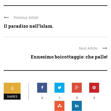
Previous Article
Il paradiso nell’Islam.
Next Article
Ennesimo boicottaggio: che palle!
0
SHARES
0
+
0
0