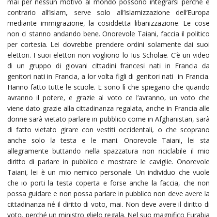
mai per nessun motivo al mondo possono integrarsi perché è
contrario all’islam, serve solo all’islamizzazione dell’Europa
mediante immigrazione, la cosiddetta libanizzazione. Le cose
non ci stanno andando bene. Onorevole Taiani, faccia il politico
per cortesia. Lei dovrebbe prendere ordini solamente dai suoi
elettori. I suoi elettori non vogliono lo Ius Scholae. C’è un video
di un gruppo di giovani cittadini francesi nati in Francia da
genitori nati in Francia, a lor volta figli di genitori nati in Francia.
Hanno fatto tutte le scuole. E sono lì che spiegano che quando
avranno il potere, e grazie al voto ce l’avranno, un voto che
viene dato grazie alla cittadinanza regalata, anche in Francia alle
donne sarà vietato parlare in pubblico come in Afghanistan, sarà
di fatto vietato girare con vestiti occidentali, o che scoprano
anche solo la testa e le mani. Onorevole Taiani, lei sta
allegramente buttando nella spazzatura non riciclabile il mio
diritto di parlare in pubblico e mostrare le caviglie. Onorevole
Taiani, lei è un mio nemico personale. Un individuo che vuole
che io porti la testa coperta e forse anche la faccia, che non
possa guidare e non possa parlare in pubblico non deve avere la
cittadinanza né il diritto di voto, mai. Non deve avere il diritto di
voto, perché un ministro glielo regala. Nel suo magnifico Eurabia