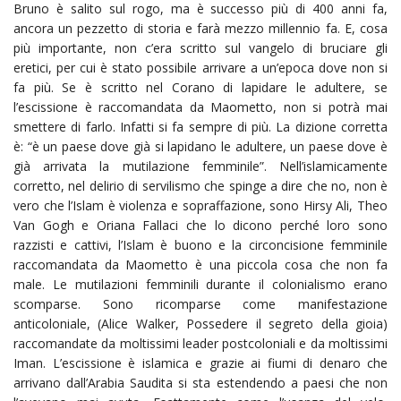
Bruno è salito sul rogo, ma è successo più di 400 anni fa,
ancora un pezzetto di storia e farà mezzo millennio fa. E, cosa
più importante, non c’era scritto sul vangelo di bruciare gli
eretici, per cui è stato possibile arrivare a un’epoca dove non si
fa più. Se è scritto nel Corano di lapidare le adultere, se
l’escissione è raccomandata da Maometto, non si potrà mai
smettere di farlo. Infatti si fa sempre di più. La dizione corretta
è: “è un paese dove già si lapidano le adultere, un paese dove è
già arrivata la mutilazione femminile”. Nell’islamicamente
corretto, nel delirio di servilismo che spinge a dire che no, non è
vero che l’Islam è violenza e sopraffazione, sono Hirsy Ali, Theo
Van Gogh e Oriana Fallaci che lo dicono perché loro sono
razzisti e cattivi, l’Islam è buono e la circoncisione femminile
raccomandata da Maometto è una piccola cosa che non fa
male. Le mutilazioni femminili durante il colonialismo erano
scomparse. Sono ricomparse come manifestazione
anticoloniale, (Alice Walker, Possedere il segreto della gioia)
raccomandate da moltissimi leader postcoloniali e da moltissimi
Iman. L’escissione è islamica e grazie ai fiumi di denaro che
arrivano dall’Arabia Saudita si sta estendendo a paesi che non