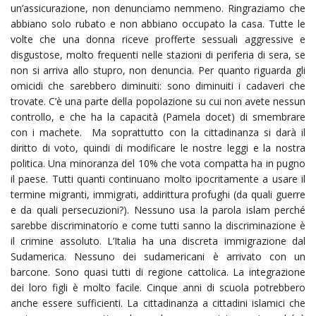
un’assicurazione, non denunciamo nemmeno. Ringraziamo che
abbiano solo rubato e non abbiano occupato la casa. Tutte le
volte che una donna riceve profferte sessuali aggressive e
disgustose, molto frequenti nelle stazioni di periferia di sera, se
non si arriva allo stupro, non denuncia. Per quanto riguarda gli
omicidi che sarebbero diminuiti: sono diminuiti i cadaveri che
trovate. C’è una parte della popolazione su cui non avete nessun
controllo, e che ha la capacità (Pamela docet) di smembrare
con i machete. Ma soprattutto con la cittadinanza si darà il
diritto di voto, quindi di modificare le nostre leggi e la nostra
politica. Una minoranza del 10% che vota compatta ha in pugno
il paese. Tutti quanti continuano molto ipocritamente a usare il
termine migranti, immigrati, addirittura profughi (da quali guerre
e da quali persecuzioni?). Nessuno usa la parola islam perché
sarebbe discriminatorio e come tutti sanno la discriminazione è
il crimine assoluto. L’Italia ha una discreta immigrazione dal
Sudamerica. Nessuno dei sudamericani è arrivato con un
barcone. Sono quasi tutti di regione cattolica. La integrazione
dei loro figli è molto facile. Cinque anni di scuola potrebbero
anche essere sufficienti. La cittadinanza a cittadini islamici che