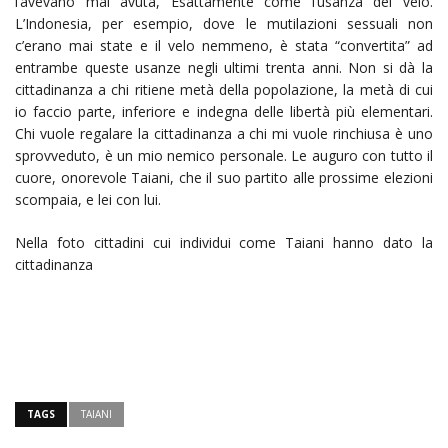
l’avevano mai avuta, Esattamente come l’usanza del velo.
L’Indonesia, per esempio, dove le mutilazioni sessuali non
c’erano mai state e il velo nemmeno, è stata “convertita” ad
entrambe queste usanze negli ultimi trenta anni. Non si dà la
cittadinanza a chi ritiene metà della popolazione, la metà di cui
io faccio parte, inferiore e indegna delle libertà più elementari.
Chi vuole regalare la cittadinanza a chi mi vuole rinchiusa è uno
sprovveduto, è un mio nemico personale. Le auguro con tutto il
cuore, onorevole Taiani, che il suo partito alle prossime elezioni
scompaia, e lei con lui.
Nella foto cittadini cui individui come Taiani hanno dato la
cittadinanza
TAGS
TAIANI