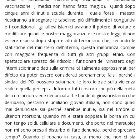
vaccinazione. (i medici non hanno fatto meglio). Quindi dopo
cinque anni di inutile scuola durante il quale forse i maestri
riusciranno a insegnare le tabelline, più difficilmente i congiuntivi
e i condizionali, gli allievi islamici avranno il potere di votare e
modificare quindi le nostre maggioranze e le nostre leggi, di non
essere espulsi dopo stupri e atti di terrorismo che, secondo le
statistiche del ministero dell’interno, questa minoranza compie
con maggiore frequenza di tutti gli altri gruppi etnici. Con
spettacolare sprezzo del ridicolo i funzionari del Ministero degli
interni sciorinano dati sulla criminalità talmente approssimati per
difetto da poter essere considerati serenamente falsi, perché i
sindaci del PD possano sciorinare le loro idiozie sulla violenza
reale e quella percepita. Informo tutti costoro che più della metà
dei crimini non viene denunciata. Le bande di giovani islamici che
derubano, pestano e umiliano giovani italiani, non sono quasi
mai denunciate sia perché sarebbe inutile, sia nel timore di
ulteriori ritorsioni. Quando mi è stata scippata la borsa (in cui
non tengo soldi, cellulare e documenti, che porto nel marsupio)
non mi sono presa il disturbo di fare denuncia, perché sprecare
tempo? Quando ci rubano in casa, a meno che non ci sia