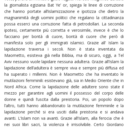
la giornalista egiziana Bat Ye’ or, spiega le linee di corruzione
che hanno portate all’islamizzazione e ipotizza che dietro la
magnanimità degli uomini politici che regalano la cittadinanza
possa esserci una corruzione fatta di petrodollari. La seconda
ipotesi, certamente più corretta e verosimile, invece è che lo
facciano per bontà di cuore, bontà di cuore che però di
manifesta solo per gli immigrati islamici. Grazie all’ Islam la
lapidazione traversa i secoli. Non è stata inventata da
Maometto, esisteva già nella Bibbia, ma di sicuro, oggi, a Tel
Aviv nessuno vuole lapidare nessuna adultera. Grazie all’Islam la
lapidazione dell’adultera è sempre viva e sempre più diffusa ed
ha superato i millenni. Non è Maometto che ha inventato le
mutilazioni femminili: esistevano già, sia in Medio Oriente che in
Nord Africa. Come la lapidazione delle adultere sono state il
mezzo per garantire agli uomini il possesso del corpo delle
donne e quindi l’uscita dalla preistoria. Poi, un popolo dopo
l’altro, tutti hanno abbandonato la mutilazione femminile e la
lapidazione perché si era usciti dalla preistoria e si andava
avanti. L’Islam non va avanti. Grazie all’Islam, alla ferocia che è
nei suoi libri sacri, la violenza è irrisolvibile. Certo Giordano