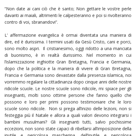
“Non date ai cani ciò che è santo; Non gettare le vostre perle
davanti ai maiali, altrimenti le calpesteranno e poi si rivolteranno
contro di voi, sbranandovi”.
L’ affermazione evangelica è ormai diventata una maniera di
dire, ed è durissima. I termini usati da Gesù Cristo, cani e porci,
sono molto aspri. Il cristianesimo, oggi ridotto a una manciata
di buonismo, è in realtà durissimo. Nel momento in cui
l’islamizzazione inghiotte Gran Bretagna, Francia e Germania,
dopo che la politica e la maniera di vivere di Gran Bretagna,
Francia e Germania sono devastate dalla presenza islamica, noi
vorremmo regalare la cittadinanza dopo cinque anni delle nostre
ridicole scuole. Le nostre scuole sono ridicole, mi spiace per gli
insegnanti, molti sono ottime persone che fanno quello che
possono e loro per primi possono testimoniare che le loro
scuole sono ridicole. Non si prega all’inizio delle lezioni, non si
festeggia più il Natale e allora a quali valori devono integrarsi i
bambini musulmani? Gli insegnanti tutti, salvo pochissime
eccezioni, non sono state capaci di ribellarsi all’imposizione della
inutile e pericolosa mascherina, dell’inutile e pericolosa