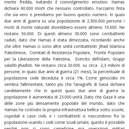
mente fredda, evitando il coinvolgimento emotivo. Hamas
dichiara 60.000 morti che nessuno controllato. Facciamo finta
che sia vero e prendiamo per buono questo numero. In quasi
due anni di guerra su una popolazione di 2.300.000 persone i
morti di morte naturale dovrebbero essere almeno 10.000. Ne
restano 50.000. Di questi almeno 30.000 sono combattenti
caduti, dato che Hamas è stata dimezzata, ricordando anche
che oltre Hamas ci sono altre unità combattenti: Jihad Islamica
Palestinese, Comitati di Resistenza Popolare, Fronte Popolare
per la Liberazione della Palestina, Esercito dell’Islam, Gruppi
salafiti-jihadisti. Ne restano circa 20.000. su circa 2,3 milioni di
persone, in quasi due anni di guerra (21 mesi), la percentuale di
popolazione civile deceduta è circa 1%. Come genocidio mi
sembra fallimentare, tanto più che l’anagrafe di Gaza dichiara
candidamente che in questi quasi due anni di guerra la
popolazione è aumentata di 23.000 unità. Dato che Gaza è una
delle zone più densamente popolate del mondo, dato che
Hamas ha costruito la propria infrastruttura bellica sotto scuole,
ospedali e case civili, e i combattenti si nascondono fra la
popolazione usando i civili come scudi umani, questo è possibile
perché non ci sono carneficine ma operazioni militari