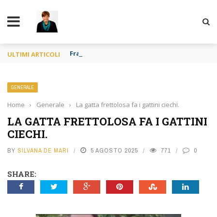
TY
Francia o Spagna purché si mangi
ULTIMI ARTICOLI
GENERALE
Home
›
Generale
›
La gatta frettolosa fa i gattini ciechi.
LA GATTA FRETTOLOSA FA I GATTINI
CIECHI.
BY
SILVANA DE MARI
5 AGOSTO 2025
771
0
SHARE: