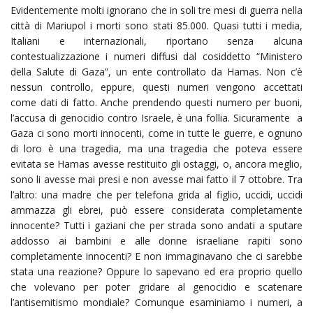
Evidentemente molti ignorano che in soli tre mesi di guerra nella
città di Mariupol i morti sono stati 85.000. Quasi tutti i media,
Italiani e internazionali, riportano senza alcuna
contestualizzazione i numeri diffusi dal cosiddetto “Ministero
della Salute di Gaza”, un ente controllato da Hamas. Non c’è
nessun controllo, eppure, questi numeri vengono accettati
come dati di fatto. Anche prendendo questi numero per buoni,
l’accusa di genocidio contro Israele, è una follia. Sicuramente a
Gaza ci sono morti innocenti, come in tutte le guerre, e ognuno
di loro è una tragedia, ma una tragedia che poteva essere
evitata se Hamas avesse restituito gli ostaggi, o, ancora meglio,
sono li avesse mai presi e non avesse mai fatto il 7 ottobre. Tra
l’altro: una madre che per telefona grida al figlio, uccidi, uccidi
ammazza gli ebrei, può essere considerata completamente
innocente? Tutti i gaziani che per strada sono andati a sputare
addosso ai bambini e alle donne israeliane rapiti sono
completamente innocenti? E non immaginavano che ci sarebbe
stata una reazione? Oppure lo sapevano ed era proprio quello
che volevano per poter gridare al genocidio e scatenare
l’antisemitismo mondiale? Comunque esaminiamo i numeri, a