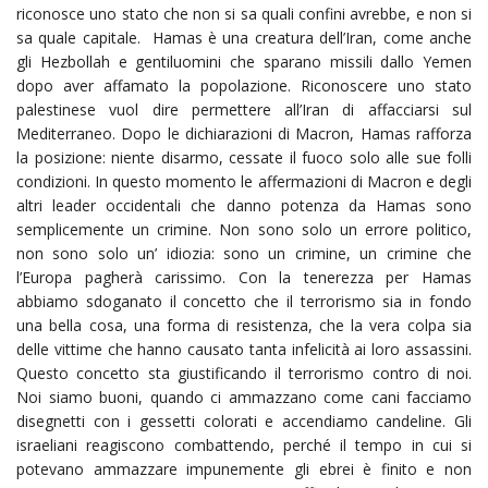
riconosce uno stato che non si sa quali confini avrebbe, e non si
sa quale capitale. Hamas è una creatura dell’Iran, come anche
gli Hezbollah e gentiluomini che sparano missili dallo Yemen
dopo aver affamato la popolazione. Riconoscere uno stato
palestinese vuol dire permettere all’Iran di affacciarsi sul
Mediterraneo. Dopo le dichiarazioni di Macron, Hamas rafforza
la posizione: niente disarmo, cessate il fuoco solo alle sue folli
condizioni. In questo momento le affermazioni di Macron e degli
altri leader occidentali che danno potenza da Hamas sono
semplicemente un crimine. Non sono solo un errore politico,
non sono solo un’ idiozia: sono un crimine, un crimine che
l’Europa pagherà carissimo. Con la tenerezza per Hamas
abbiamo sdoganato il concetto che il terrorismo sia in fondo
una bella cosa, una forma di resistenza, che la vera colpa sia
delle vittime che hanno causato tanta infelicità ai loro assassini.
Questo concetto sta giustificando il terrorismo contro di noi.
Noi siamo buoni, quando ci ammazzano come cani facciamo
disegnetti con i gessetti colorati e accendiamo candeline. Gli
israeliani reagiscono combattendo, perché il tempo in cui si
potevano ammazzare impunemente gli ebrei è finito e non