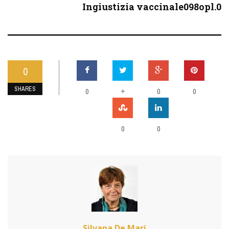
Ingiustizia vaccinale098opl.0
0
SHARES
0
+
0
0
0
0
Silvana De Mari