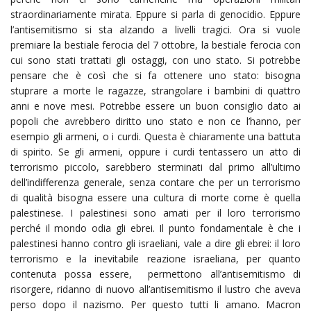
straordinariamente mirata. Eppure si parla di genocidio. Eppure
l’antisemitismo si sta alzando a livelli tragici. Ora si vuole
premiare la bestiale ferocia del 7 ottobre, la bestiale ferocia con
cui sono stati trattati gli ostaggi, con uno stato. Si potrebbe
pensare che è così che si fa ottenere uno stato: bisogna
stuprare a morte le ragazze, strangolare i bambini di quattro
anni e nove mesi. Potrebbe essere un buon consiglio dato ai
popoli che avrebbero diritto uno stato e non ce l’hanno, per
esempio gli armeni, o i curdi. Questa è chiaramente una battuta
di spirito. Se gli armeni, oppure i curdi tentassero un atto di
terrorismo piccolo, sarebbero sterminati dal primo all’ultimo
dell’indifferenza generale, senza contare che per un terrorismo
di qualità bisogna essere una cultura di morte come è quella
palestinese. I palestinesi sono amati per il loro terrorismo
perché il mondo odia gli ebrei. Il punto fondamentale è che i
palestinesi hanno contro gli israeliani, vale a dire gli ebrei: il loro
terrorismo e la inevitabile reazione israeliana, per quanto
contenuta possa essere, permettono all’antisemitismo di
risorgere, ridanno di nuovo all’antisemitismo il lustro che aveva
perso dopo il nazismo. Per questo tutti li amano. Macron