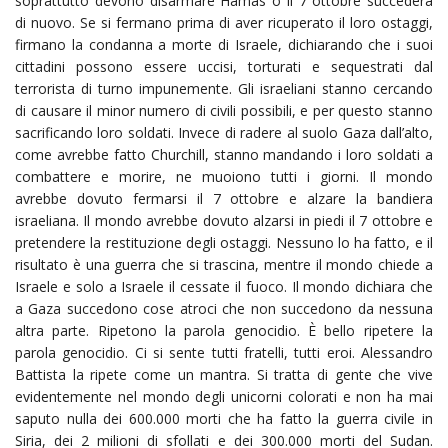
soprattutto devono disarmare Hamas o il 7 ottobre succederà
di nuovo. Se si fermano prima di aver ricuperato il loro ostaggi,
firmano la condanna a morte di Israele, dichiarando che i suoi
cittadini possono essere uccisi, torturati e sequestrati dal
terrorista di turno impunemente. Gli israeliani stanno cercando
di causare il minor numero di civili possibili, e per questo stanno
sacrificando loro soldati. Invece di radere al suolo Gaza dall’alto,
come avrebbe fatto Churchill, stanno mandando i loro soldati a
combattere e morire, ne muoiono tutti i giorni. Il mondo
avrebbe dovuto fermarsi il 7 ottobre e alzare la bandiera
israeliana. Il mondo avrebbe dovuto alzarsi in piedi il 7 ottobre e
pretendere la restituzione degli ostaggi. Nessuno lo ha fatto, e il
risultato è una guerra che si trascina, mentre il mondo chiede a
Israele e solo a Israele il cessate il fuoco. Il mondo dichiara che
a Gaza succedono cose atroci che non succedono da nessuna
altra parte. Ripetono la parola genocidio. È bello ripetere la
parola genocidio. Ci si sente tutti fratelli, tutti eroi. Alessandro
Battista la ripete come un mantra. Si tratta di gente che vive
evidentemente nel mondo degli unicorni colorati e non ha mai
saputo nulla dei 600.000 morti che ha fatto la guerra civile in
Siria, dei 2 milioni di sfollati e dei 300.000 morti del Sudan.