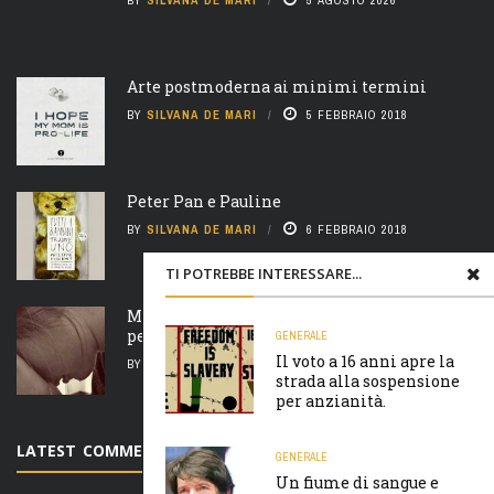
Arte postmoderna ai minimi termini
BY
SILVANA DE MARI
5 FEBBRAIO 2018
Peter Pan e Pauline
BY
SILVANA DE MARI
6 FEBBRAIO 2018
TI POTREBBE INTERESSARE...
Madre natura è un’ arcigna megera e non
perdona nulla
GENERALE
Il voto a 16 anni apre la
BY
SILVANA DE MARI
7 FEBBRAIO 2018
strada alla sospensione
per anzianità.
LATEST COMMENTS
GENERALE
Un fiume di sangue e