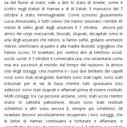
va dal fiume al mare, vale a dire lo stato di Israele, come è
scritto negli statuti di Hamas e di Al Fatah. Il massacro del 7
ottobre è stato inimmaginabile. Come scrivono giustamente
Lucia Annunziata, e tutti coloro che hanno visionato i terribili 45
minuti di video girati dagli assassini il 7 ottobre, ancora più
atroci dei corpi massacrati, bruciati, stuprati, decapitati sono le
urla degli assassini che ridono, si fanno selfie, gridano
ammazza
l’ebreo
, telefonano al padre e alla madre dicendo orgogliosi che
hanno ucciso 10 israeliani, per sentirsi dire al telefono
uccidi,
uccidi, uccidi
. Il 7 ottobre è cominciata una crisi umanitaria come
mai era successo al mondo dal tempo del nazismo: la atroce
crisi degli ostaggi. Una mamma e i suoi due bimbetti dei capelli
rossi sono stati strangolati. Bambini sono stati rapiti, sono stati
trascinati per le vie di Gaza mentre tutti sputavano loro
addosso: sono stati stuprati e affamati prima di essere restituiti.
Molti ostaggi, tra cui persone anziane, sono stati uccisi mentre
erano in cattività palestinese. Alcuni sono stati restituiti
scheletrici e altri sono ancora lì, sempre più scheletrici. Gli
israeliani devono assolutamente recuperare i loro ostaggi, che
le belve di Hamas continuano a torturare e affamare, e