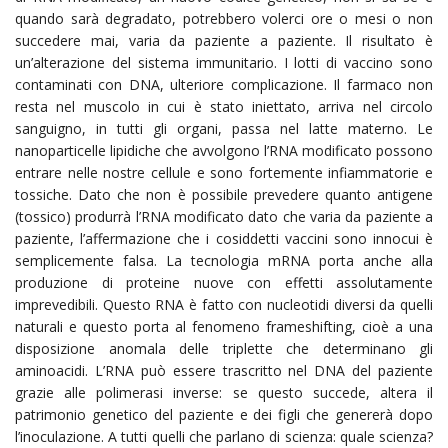
quando sarà degradato, potrebbero volerci ore o mesi o non
succedere mai, varia da paziente a paziente. Il risultato è
un’alterazione del sistema immunitario. I lotti di vaccino sono
contaminati con DNA, ulteriore complicazione. Il farmaco non
resta nel muscolo in cui è stato iniettato, arriva nel circolo
sanguigno, in tutti gli organi, passa nel latte materno. Le
nanoparticelle lipidiche che avvolgono l’RNA modificato possono
entrare nelle nostre cellule e sono fortemente infiammatorie e
tossiche. Dato che non è possibile prevedere quanto antigene
(tossico) produrrà l’RNA modificato dato che varia da paziente a
paziente, l’affermazione che i cosiddetti vaccini sono innocui è
semplicemente falsa. La tecnologia mRNA porta anche alla
produzione di proteine nuove con effetti assolutamente
imprevedibili. Questo RNA è fatto con nucleotidi diversi da quelli
naturali e questo porta al fenomeno frameshifting, cioè a una
disposizione anomala delle triplette che determinano gli
aminoacidi. L’RNA può essere trascritto nel DNA del paziente
grazie alle polimerasi inverse: se questo succede, altera il
patrimonio genetico del paziente e dei figli che genererà dopo
l’inoculazione. A tutti quelli che parlano di scienza: quale scienza?