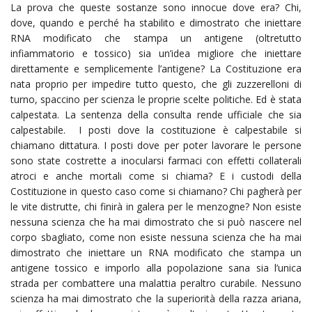
La prova che queste sostanze sono innocue dove era? Chi,
dove, quando e perché ha stabilito e dimostrato che iniettare
RNA modificato che stampa un antigene (oltretutto
infiammatorio e tossico) sia un’idea migliore che iniettare
direttamente e semplicemente l’antigene? La Costituzione era
nata proprio per impedire tutto questo, che gli zuzzerelloni di
turno, spaccino per scienza le proprie scelte politiche. Ed è stata
calpestata. La sentenza della consulta rende ufficiale che sia
calpestabile. I posti dove la costituzione è calpestabile si
chiamano dittatura. I posti dove per poter lavorare le persone
sono state costrette a inocularsi farmaci con effetti collaterali
atroci e anche mortali come si chiama? E i custodi della
Costituzione in questo caso come si chiamano? Chi pagherà per
le vite distrutte, chi finirà in galera per le menzogne? Non esiste
nessuna scienza che ha mai dimostrato che si può nascere nel
corpo sbagliato, come non esiste nessuna scienza che ha mai
dimostrato che iniettare un RNA modificato che stampa un
antigene tossico e imporlo alla popolazione sana sia l’unica
strada per combattere una malattia peraltro curabile. Nessuno
scienza ha mai dimostrato che la superiorità della razza ariana,