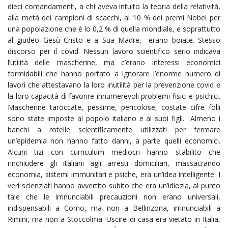
dieci comandamenti, a chi aveva intuito la teoria della relatività,
alla metà dei campioni di scacchi, al 10 % dei premi Nobel per
una popolazione che è lo 0,2 % di quella mondiale, e soprattutto
al giudeo Gesù Cristo e a Sua Madre, erano boiate. Stesso
discorso per il covid. Nessun lavoro scientifico serio indicava
l’utilità delle mascherine, ma c’erano interessi economici
formidabili che hanno portato a ignorare l’enorme numero di
lavori che attestavano la loro inutilità per la prevenzione covid e
la loro capacità di favorire innumerevoli problemi fisici e psichici.
Mascherine taroccate, pessime, pericolose, costate cifre folli
sono state imposte al popolo italiano e ai suoi figli. Almeno i
banchi a rotelle scientificamente utilizzati per fermare
un’epidemia non hanno fatto danni, a parte quelli economici.
Alcuni tizi con curriculum mediocri hanno stabilito che
rinchiudere gli italiani agli arresti domiciliari, massacrando
economia, sistemi immunitari e psiche, era un’idea intelligente. I
veri scienziati hanno avvertito subito che era un’idiozia, al punto
tale che le irrinunciabili precauzioni non erano universali,
indispensabili a Como, ma non a Bellinzona, irrinunciabili a
Rimini, ma non a Stoccolma. Uscire di casa era vietato in Italia,