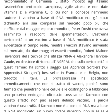
raccomandato in Germania. È stato imposto agli italiano
l’ascientifico protocollo tachipirina, vigile attesa e non date
vitamina D e vitamina C, di cui non si conosce nemmeno
l’autore. Il vaccino a base di RNA modificato era già stato
dichiarato alla sua comparsa sul mercato poco più che
inefficace dal maggior esperto mondiale, Peter Doshi che aveva
esaminato i resoconti delle sperimentazioni. L’estrema
pericolosità di un vaccino a base di RNA modificato è stata
evidenziata in tempo reale, mentre i vaccini stavano arrivando
sul mercato, dai due maggiori esperti mondiali, Robert Malone
inventore della tecnica che utilizza l’RNA e Alexandra Henrion-
Caude, ex direttrice di ricerca all’INSERM, che sulla pericolosità di
questi farmaci ha scritto il saggio Les Apprentis Sorciers (“Gli
Apprendisti Stregoni”) best-seller in Francia e in Belgio, non
tradotto il Italia. La professoressa ha specificato
immediatamente che non si tratta di vaccini, perché sono
farmaci che penetrano nelle cellule e le costringono a fabbricare
una proteina endogena oltretutto tossica: un farmaco con
questo effetto non può essere definito vaccino, la parola
vaccino è una truffa. Il farmaco non è a base di RNA ma a base
di RNA modificato, un nuovo codice genetico, non si sa se e