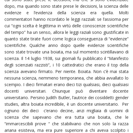
dopo, ma quando sono state prese le decisioni, la scienza delle
evidenze e l’evidenza della scienza era quella. Molti
commentatori hanno ricordato le leggi razziali: se l’assioma per
cui “ogni scelta è legittima in virtù delle conoscenze scientifiche
del tempo” ha un senso, allora le leggi raziali sono giustificate in
quanto state tirate fuori come logica conseguenza di “evidenze”
scientifiche. Qualche anno dopo quelle evidenze scientifiche
sono state trovate una boiata, ma sul momento scintillavano di
scienza. Il 14 luglio 1938, sui giornali fu pubblicato il “Manifesto
degli scienziati razzisti”, i 10 cattedratici che erano il top della
scienza avevano firmato. Per niente. Boiata. Non c’è mai stata
nessuna scienza, nemmeno temporanea, che abbia avvallato lo
scempio. I dieci firmatari erano dieci tizi qualsiasi, dieci qualsiasi
docenti universitari. Chiunque può diventare docente
universitario. Persino Judith Butler, l’autrice dei cosiddetti gender
studies, altra boiata incredibile, è un docente universitario. Per
ognuno dei dieci c’erano decine, anzi migliaia di uomini di
scienza che sapevano che era tutta una boiata, che le
“immarcescibili prove “ che stabilivano che non solo la razza
ariana esisteva, ma era pure superiore a chi aveva scolpito i