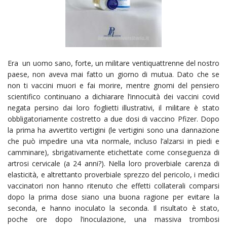
Era un uomo sano, forte, un militare ventiquattrenne del nostro
paese, non aveva mai fatto un giorno di mutua. Dato che se
non ti vaccini muori e fai morire, mentre gnomi del pensiero
scientifico continuano a dichiarare l’innocuità dei vaccini covid
negata persino dai loro foglietti illustrativi, il militare è stato
obbligatoriamente costretto a due dosi di vaccino Pfizer. Dopo
la prima ha avvertito vertigini (le vertigini sono una dannazione
che può impedire una vita normale, incluso l’alzarsi in piedi e
camminare), sbrigativamente etichettate come conseguenza di
artrosi cervicale (a 24 anni?). Nella loro proverbiale carenza di
elasticità, e altrettanto proverbiale sprezzo del pericolo, i medici
vaccinatori non hanno ritenuto che effetti collaterali comparsi
dopo la prima dose siano una buona ragione per evitare la
seconda, e hanno inoculato la seconda. Il risultato è stato,
poche ore dopo l’inoculazione, una massiva trombosi