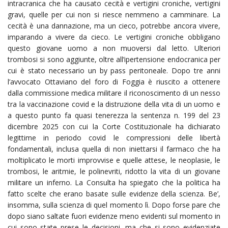
intracranica che ha causato cecità e vertigini croniche, vertigini
gravi, quelle per cui non si riesce nemmeno a camminare. La
cecità è una dannazione, ma un cieco, potrebbe ancora vivere,
imparando a vivere da cieco. Le vertigini croniche obbligano
questo giovane uomo a non muoversi dal letto. Ulteriori
trombosi si sono aggiunte, oltre all’ipertensione endocranica per
cui è stato necessario un by pass peritoneale. Dopo tre anni
l’avvocato Ottaviano del foro di Foggia è riuscito a ottenere
dalla commissione medica militare il riconoscimento di un nesso
tra la vaccinazione covid e la distruzione della vita di un uomo e
a questo punto fa quasi tenerezza la sentenza n. 199 del 23
dicembre 2025 con cui la Corte Costituzionale ha dichiarato
legittime in periodo covid le compressioni delle libertà
fondamentali, inclusa quella di non iniettarsi il farmaco che ha
moltiplicato le morti improvvise e quelle attese, le neoplasie, le
trombosi, le aritmie, le polinevriti, ridotto la vita di un giovane
militare un inferno. La Consulta ha spiegato che la politica ha
fatto scelte che erano basate sulle evidenze della scienza. Be’,
insomma, sulla scienza di quel momento lì. Dopo forse pare che
dopo siano saltate fuori evidenze meno evidenti sul momento in
cui sono state prese le decisioni, ma che si sono evidenziate