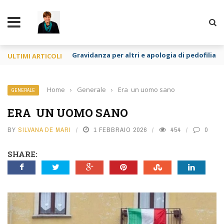
TY
Gravidanza per altri e apologia di pedofilia re
ULTIMI ARTICOLI
Home
›
Generale
›
Era un uomo sano
GENERALE
ERA UN UOMO SANO
BY
SILVANA DE MARI
1 FEBBRAIO 2026
454
0
SHARE: