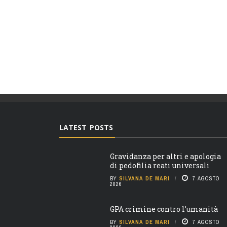
LATEST POSTS
Gravidanza per altri e apologia
di pedofilia reati universali
BY
SILVANA DE MARI
7 AGOSTO
2026
GPA crimine contro l’umanità
BY
SILVANA DE MARI
7 AGOSTO