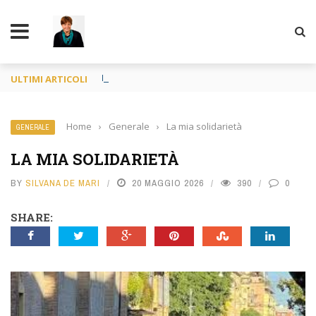
TY
Francia o Spagna purché si mangi
ULTIMI ARTICOLI
Home
›
Generale
›
La mia solidarietà
GENERALE
LA MIA SOLIDARIETÀ
BY
SILVANA DE MARI
20 MAGGIO 2026
390
0
SHARE: