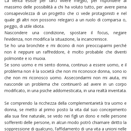
La verità esiste per farci vivere meglio, per rispondere al
massimo delle possibilità a chi ha voluto tutto, per avere piena
consapevolezza di un progetto che ci vede protagonisti e nel
quale gli altri non possono relegarci a un ruolo di comparsa o,
peggio, di utile idiota.
Nascondere una condizione, spostare il focus, negare
l’evidenza, non modifica la situazione, la incancrenisce.
Se ho una bronchite e mi dicono di non preoccuparmi perché
non è neppure un raffreddore, è molto probabile che diventi
polmonite e io muoia.
Se sono uomo e mi sento donna, continuo a essere uomo, e il
problema non è la società che non mi riconosce donna, sono io
che non mi riconosco uomo. Assecondarmi non mi aiuta, mi
nasconde un problema che continuerò ad avere in un corpo
modificato, in una psiche addomesticata, in una realtà inventata.
Se comprendo la ricchezza della complementarietà tra uomo e
donna, se metto al primo posto la vita dal suo concepimento
alla sua fine naturale, se vedo nei figli un dono e nelle persone
sofferenti delle persone, in alcun modo potrò chiamare diritto la
soppressione di qualcuno, l’affidamento di una vita a unioni nelle