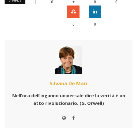
SHARES
0
+
0
0
0
0
Silvana De Mari
Nell’ora dell’inganno universale dire la verità è un
atto rivoluzionario.
(G. Orwell)