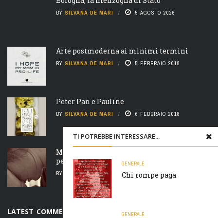
Bologna, la menzogna di Stato
BY
SILVANA DE MARI
5 AGOSTO 2026
Arte postmoderna ai minimi termini
BY
SILVANA DE MARI
5 FEBBRAIO 2018
Peter Pan e Pauline
BY
SILVANA DE MARI
6 FEBBRAIO 2018
TI POTREBBE INTERESSARE...
Madre natura è un’ arcigna megera e non
perdona nulla
GENERALE
BY
SILVANA DE MARI
7 FEBBRAIO 2018
Chi rompe paga
LATEST COMMENTS
GENERALE