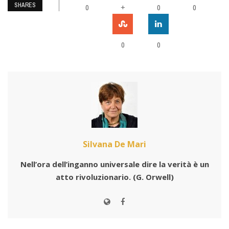
SHARES
0
+
0
0
0
0
Silvana De Mari
Nell’ora dell’inganno universale dire la verità è un
atto rivoluzionario.
(G. Orwell)