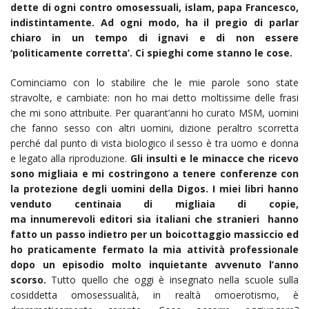
dette di ogni contro omosessuali, islam, papa Francesco,
indistintamente. Ad ogni modo, ha il pregio di parlar
chiaro in un tempo di ignavi e di non essere
‘politicamente corretta’. Ci spieghi come stanno le cose.
Cominciamo con lo stabilire che le mie parole sono state
stravolte, e cambiate: non ho mai detto moltissime delle frasi
che mi sono attribuite. Per quarant’anni ho curato MSM, uomini
che fanno sesso con altri uomini, dizione peraltro scorretta
perché dal punto di vista biologico il sesso è tra uomo e donna
e legato alla riproduzione.
Gli insulti e le minacce che ricevo
sono migliaia e mi costringono a tenere conferenze con
la protezione degli uomini della Digos. I miei libri hanno
venduto centinaia di migliaia di copie,
ma innumerevoli editori sia italiani che stranieri hanno
fatto un passo indietro per un boicottaggio massiccio ed
ho praticamente fermato la mia attività professionale
dopo un episodio molto inquietante avvenuto l’anno
scorso.
Tutto quello che oggi è insegnato nella scuole sulla
cosiddetta omosessualità, in realtà omoerotismo, è