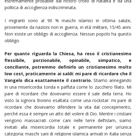
estremamente probabile dal nostro crollo di natalità e da una
politica di accoglienza indiscriminata.
I migranti sono al 90 % maschi islamici in ottima salute,
proveniente da nazioni non in guerra, in età militare, 15/45 anni.
Non esiste un obbligo di accoglienza. Nessun popolo ha questo
obbligo.
Per quanto riguarda la Chiesa, ha reso il cristianesimo
flessibile, porzionabile, opinabile, simpatico, e
conciliante, potremmo definirlo un cristianesimo molto
low cost, praticamente ai saldi: mi pare di ricordare che il
Vangelo dica esattamente il contrario.
Stiamo annegando
in una misericordia tonda e paffuta come lo zucchero filato. Mi
pare di ricordare che dovevamo essere il sale della terra. Ho
visto la signora Bonino esaltata come una rockstar: mi pare di
ricordare che dovevamo difendere la vita dal concepimento,
perché essa è sempre un atto del volere di Dio. Mentre i cristiani
vengono massacrati come cani nelle terre dell’islam, siamo
invitati alla misericordia totale e permanente per un’unica
categoria: maschi sani di religione islamica arrivati in Italia senza