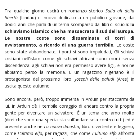
Tra qualche giorno uscirà un romanzo storico
Sulla ali della
libertà
(Lindau) di nuovo dedicato a un pubblico giovane, dai
dodici anni che parla di un tema scomparso dai libri di scuola:
lo
schiavismo islamico che ha massacrato il sud dell’Europa.
Le nostre coste sono disseminate di torri di
avvistamento, a ricordo di una guerra terribile.
Le coste
sono state abbandonate, i porti si sono impaludati, Gli schiavi
cristiani nell’islam come gli schiavi africani sono morti senza
discendenza: agli schiavi non era permesso avere figli, e noi ne
abbiamo perso la memoria. E un ragazzino nigeriano è il
protagonista del prossimo libro,
Joseph delle paludi
(Ares) in
uscita questo autunno.
Sono ancora, però, troppo immersa in Arduin per staccarmi da
lui. In Arduin c’è il terribile coraggio di andare contro la propria
gente per diventare un salvatore. È un tema che amo molto
(direi che sono una specialista sull’andare sola contro tutti) ed è
presente anche ne
La nuova dinastia
, libro divertente e leggero,
come
L’ultimo elfo
, per ragazzi, che come
L’ultimo elfo
affronta