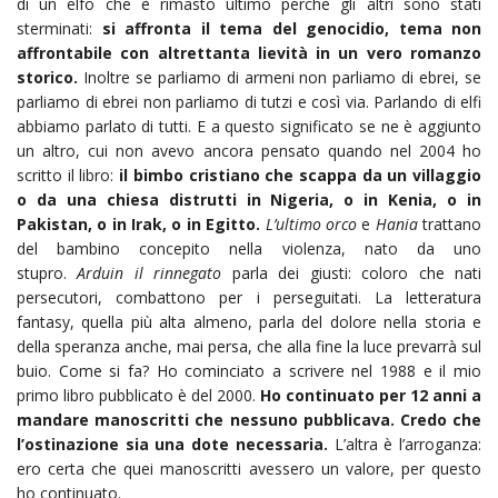
di un elfo che è rimasto ultimo perché gli altri sono stati
sterminati:
si affronta il tema del genocidio, tema non
affrontabile con altrettanta lievità in un vero romanzo
storico.
Inoltre se parliamo di armeni non parliamo di ebrei, se
parliamo di ebrei non parliamo di tutzi e così via. Parlando di elfi
abbiamo parlato di tutti. E a questo significato se ne è aggiunto
un altro, cui non avevo ancora pensato quando nel 2004 ho
scritto il libro:
il bimbo cristiano che scappa da un villaggio
o da una chiesa distrutti in Nigeria, o in Kenia, o in
Pakistan, o in Irak, o in Egitto.
L’ultimo orco
e
Hania
trattano
del bambino concepito nella violenza, nato da uno
stupro.
Arduin il rinnegato
parla dei giusti: coloro che nati
persecutori, combattono per i perseguitati. La letteratura
fantasy, quella più alta almeno, parla del dolore nella storia e
della speranza anche, mai persa, che alla fine la luce prevarrà sul
buio. Come si fa? Ho cominciato a scrivere nel 1988 e il mio
primo libro pubblicato è del 2000.
Ho continuato per 12 anni a
mandare manoscritti che nessuno pubblicava. Credo che
l’ostinazione sia una dote necessaria.
L’altra è l’arroganza:
ero certa che quei manoscritti avessero un valore, per questo
ho continuato.