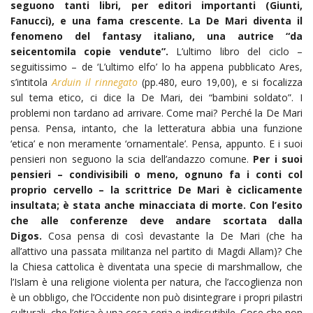
seguono tanti libri, per editori importanti (Giunti,
Fanucci), e una fama crescente. La De Mari diventa il
fenomeno del fantasy italiano, una autrice “da
seicentomila copie vendute”.
L’ultimo libro del ciclo –
seguitissimo – de ‘L’ultimo elfo’ lo ha appena pubblicato Ares,
s’intitola
Arduin il rinnegato
(pp.480, euro 19,00), e si focalizza
sul tema etico, ci dice la De Mari, dei “bambini soldato”. I
problemi non tardano ad arrivare. Come mai? Perché la De Mari
pensa. Pensa, intanto, che la letteratura abbia una funzione
‘etica’ e non meramente ‘ornamentale’. Pensa, appunto. E i suoi
pensieri non seguono la scia dell’andazzo comune.
Per i suoi
pensieri – condivisibili o meno, ognuno fa i conti col
proprio cervello – la scrittrice De Mari è ciclicamente
insultata; è stata anche minacciata di morte. Con l’esito
che alle conferenze deve andare scortata dalla
Digos.
Cosa pensa di così devastante la De Mari (che ha
all’attivo una passata militanza nel partito di Magdi Allam)? Che
la Chiesa cattolica è diventata una specie di marshmallow, che
l’Islam è una religione violenta per natura, che l’accoglienza non
è un obbligo, che l’Occidente non può disintegrare i propri pilastri
culturali, che l’etica è una cosa seria e indiscutibile. Cose che non