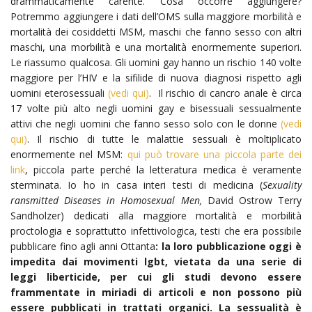
drammaticamente carente. Cosa occorre aggiungere?
Potremmo aggiungere i dati dell’OMS sulla maggiore morbilità e
mortalità dei cosiddetti MSM, maschi che fanno sesso con altri
maschi, una morbilità e una mortalità enormemente superiori.
Le riassumo qualcosa. Gli uomini gay hanno un rischio 140 volte
maggiore per l’HIV e la sifilide di nuova diagnosi rispetto agli
uomini eterosessuali
(vedi qui)
. Il rischio di cancro anale è circa
17 volte più alto negli uomini gay e bisessuali sessualmente
attivi che negli uomini che fanno sesso solo con le donne
(vedi
qui)
. Il rischio di tutte le malattie sessuali è moltiplicato
enormemente nel MSM:
qui può trovare una piccola parte dei
link
, piccola parte perché la letteratura medica è veramente
sterminata. Io ho in casa interi testi di medicina (
Sexuality
ransmitted Diseases in Homosexual Men,
David Ostrow Terry
Sandholzer) dedicati alla maggiore mortalità e morbilità
proctologia e soprattutto infettivologica, testi che era possibile
pubblicare fino agli anni Ottanta
: la loro pubblicazione oggi è
impedita dai movimenti lgbt, vietata da una serie di
leggi liberticide, per cui gli studi devono essere
frammentate in miriadi di articoli e non possono più
essere pubblicati in trattati organici.
La sessualità è