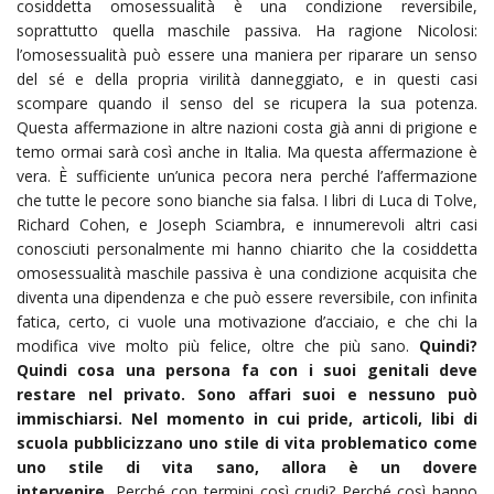
cosiddetta omosessualità è una condizione reversibile,
soprattutto quella maschile passiva. Ha ragione Nicolosi:
l’omosessualità può essere una maniera per riparare un senso
del sé e della propria virilità danneggiato, e in questi casi
scompare quando il senso del se ricupera la sua potenza.
Questa affermazione in altre nazioni costa già anni di prigione e
temo ormai sarà così anche in Italia. Ma questa affermazione è
vera. È sufficiente un’unica pecora nera perché l’affermazione
che tutte le pecore sono bianche sia falsa. I libri di Luca di Tolve,
Richard Cohen, e Joseph Sciambra, e innumerevoli altri casi
conosciuti personalmente mi hanno chiarito che la cosiddetta
omosessualità maschile passiva è una condizione acquisita che
diventa una dipendenza e che può essere reversibile, con infinita
fatica, certo, ci vuole una motivazione d’acciaio, e che chi la
modifica vive molto più felice, oltre che più sano.
Quindi?
Quindi cosa una persona fa con i suoi genitali deve
restare nel privato. Sono affari suoi e nessuno può
immischiarsi. Nel momento in cui pride, articoli, libi di
scuola pubblicizzano uno stile di vita problematico come
uno stile di vita sano, allora è un dovere
intervenire.
Perché con termini così crudi? Perché così hanno