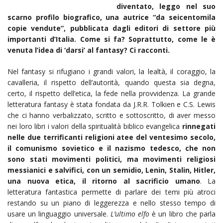
diventato, leggo nel suo
scarno profilo biografico, una autrice “da seicentomila
copie vendute”, pubblicata dagli editori di settore più
importanti d’Italia. Come si fa? Soprattutto, come le è
venuta l’idea di ‘darsi’ al fantasy? Ci racconti.
Nel fantasy si rifugiano i grandi valori, la lealtà, il coraggio, la
cavalleria, il rispetto dell’autorità, quando questa sia degna,
certo, il rispetto dell’etica, la fede nella provvidenza. La grande
letteratura fantasy è stata fondata da J.R.R. Tolkien e C.S. Lewis
che ci hanno verbalizzato, scritto e sottoscritto, di aver messo
nei loro libri i valori della spiritualità biblico evangelica
rinnegati
nelle due terrificanti religioni atee del ventesimo secolo,
il comunismo sovietico e il nazismo tedesco, che non
sono stati movimenti politici, ma movimenti religiosi
messianici e salvifici, con un semidio, Lenin, Stalin, Hitler,
una nuova etica, il ritorno al sacrificio umano
. La
letteratura fantastica permette di parlare dei temi più atroci
restando su un piano di leggerezza e nello stesso tempo di
usare un linguaggio universale.
L’ultimo elfo
è un libro che parla