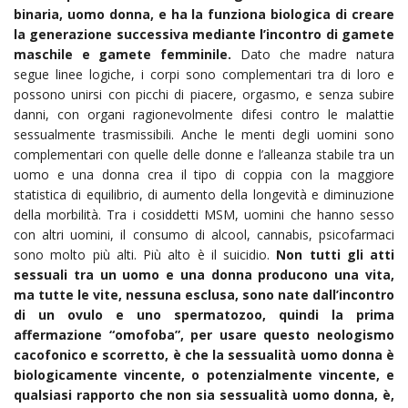
binaria, uomo donna, e ha la funziona biologica di creare
la generazione successiva mediante l’incontro di gamete
maschile e gamete femminile.
Dato che madre natura
segue linee logiche, i corpi sono complementari tra di loro e
possono unirsi con picchi di piacere, orgasmo, e senza subire
danni, con organi ragionevolmente difesi contro le malattie
sessualmente trasmissibili. Anche le menti degli uomini sono
complementari con quelle delle donne e l’alleanza stabile tra un
uomo e una donna crea il tipo di coppia con la maggiore
statistica di equilibrio, di aumento della longevità e diminuzione
della morbilità. Tra i cosiddetti MSM, uomini che hanno sesso
con altri uomini, il consumo di alcool, cannabis, psicofarmaci
sono molto più alti. Più alto è il suicidio.
Non tutti gli atti
sessuali tra un uomo e una donna producono una vita,
ma tutte le vite, nessuna esclusa, sono nate dall’incontro
di un ovulo e uno spermatozoo, quindi la prima
affermazione “omofoba”, per usare questo neologismo
cacofonico e scorretto, è che la sessualità uomo donna è
biologicamente vincente, o potenzialmente vincente, e
qualsiasi rapporto che non sia sessualità uomo donna, è,