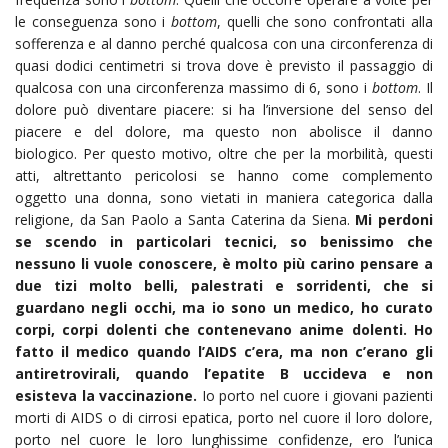
le conseguenza sono i
bottom
, quelli che sono confrontati alla
sofferenza e al danno perché qualcosa con una circonferenza di
quasi dodici centimetri si trova dove è previsto il passaggio di
qualcosa con una circonferenza massimo di 6, sono i
bottom
. Il
dolore può diventare piacere: si ha l’inversione del senso del
piacere e del dolore, ma questo non abolisce il danno
biologico. Per questo motivo, oltre che per la morbilità, questi
atti, altrettanto pericolosi se hanno come complemento
oggetto una donna, sono vietati in maniera categorica dalla
religione, da San Paolo a Santa Caterina da Siena.
Mi perdoni
se scendo in particolari tecnici, so benissimo che
nessuno li vuole conoscere, è molto più carino pensare a
due tizi molto belli, palestrati e sorridenti, che si
guardano negli occhi, ma io sono un medico, ho curato
corpi, corpi dolenti che contenevano anime dolenti. Ho
fatto il medico quando l’AIDS c’era, ma non c’erano gli
antiretrovirali, quando l’epatite B uccideva e non
esisteva la vaccinazione.
Io porto nel cuore i giovani pazienti
morti di AIDS o di cirrosi epatica, porto nel cuore il loro dolore,
porto nel cuore le loro lunghissime confidenze, ero l’unica