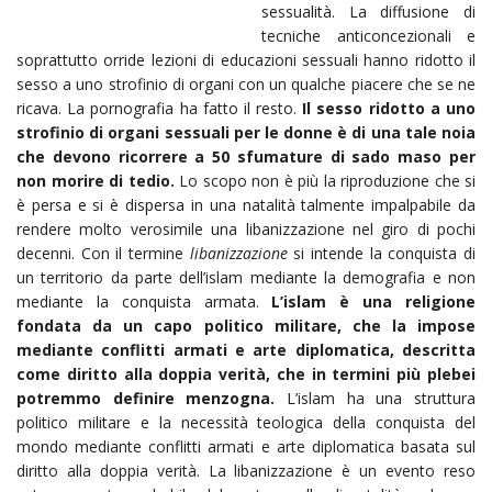
sessualità. La diffusione di
tecniche anticoncezionali e
soprattutto orride lezioni di educazioni sessuali hanno ridotto il
sesso a uno strofinio di organi con un qualche piacere che se ne
ricava. La pornografia ha fatto il resto.
Il sesso ridotto a uno
strofinio di organi sessuali per le donne è di una tale noia
che devono ricorrere a 50 sfumature di sado maso per
non morire di tedio.
Lo scopo non è più la riproduzione che si
è persa e si è dispersa in una natalità talmente impalpabile da
rendere molto verosimile una libanizzazione nel giro di pochi
decenni. Con il termine
libanizzazione
si intende la conquista di
un territorio da parte dell’islam mediante la demografia e non
mediante la conquista armata.
L’islam è una religione
fondata da un capo politico militare, che la impose
mediante conflitti armati e arte diplomatica, descritta
come diritto alla doppia verità, che in termini più plebei
potremmo definire menzogna.
L’islam ha una struttura
politico militare e la necessità teologica della conquista del
mondo mediante conflitti armati e arte diplomatica basata sul
diritto alla doppia verità. La libanizzazione è un evento reso