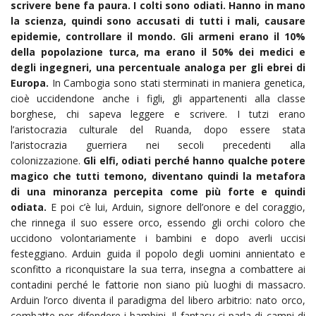
scrivere bene fa paura. I colti sono odiati. Hanno in mano
la scienza, quindi sono accusati di tutti i mali, causare
epidemie, controllare il mondo. Gli armeni erano il 10%
della popolazione turca, ma erano il 50% dei medici e
degli ingegneri, una percentuale analoga per gli ebrei di
Europa.
In Cambogia sono stati sterminati in maniera genetica,
cioè uccidendone anche i figli, gli appartenenti alla classe
borghese, chi sapeva leggere e scrivere. I tutzi erano
l’aristocrazia culturale del Ruanda, dopo essere stata
l’aristocrazia guerriera nei secoli precedenti alla
colonizzazione.
Gli elfi, odiati perché hanno qualche potere
magico che tutti temono, diventano quindi la metafora
di una minoranza percepita come più forte e quindi
odiata.
E poi c’è lui, Arduin, signore dell’onore e del coraggio,
che rinnega il suo essere orco, essendo gli orchi coloro che
uccidono volontariamente i bambini e dopo averli uccisi
festeggiano. Arduin guida il popolo degli uomini annientato e
sconfitto a riconquistare la sua terra, insegna a combattere ai
contadini perché le fattorie non siano più luoghi di massacro.
Arduin l’orco diventa il paradigma del libero arbitrio: nato orco,
combatte per difendere i bambini. Il fantasy ci parla di campi di