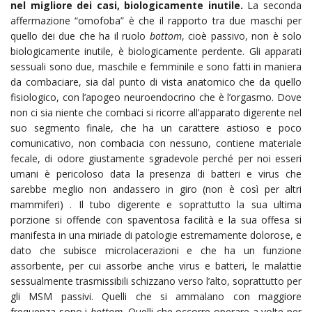
nel migliore dei casi, biologicamente inutile.
La seconda
affermazione “omofoba” è che il rapporto tra due maschi per
quello dei due che ha il ruolo
bottom
, cioè passivo, non è solo
biologicamente inutile, è biologicamente perdente. Gli apparati
sessuali sono due, maschile e femminile e sono fatti in maniera
da combaciare, sia dal punto di vista anatomico che da quello
fisiologico, con l’apogeo neuroendocrino che è l’orgasmo. Dove
non ci sia niente che combaci si ricorre all’apparato digerente nel
suo segmento finale, che ha un carattere astioso e poco
comunicativo, non combacia con nessuno, contiene materiale
fecale, di odore giustamente sgradevole perché per noi esseri
umani è pericoloso data la presenza di batteri e virus che
sarebbe meglio non andassero in giro (non è così per altri
mammiferi) . Il tubo digerente e soprattutto la sua ultima
porzione si offende con spaventosa facilità e la sua offesa si
manifesta in una miriade di patologie estremamente dolorose, e
dato che subisce microlacerazioni e che ha un funzione
assorbente, per cui assorbe anche virus e batteri, le malattie
sessualmente trasmissibili schizzano verso l’alto, soprattutto per
gli MSM passivi. Quelli che si ammalano con maggiore
frequenza sono i
bottom
. Quelli che occorre operare a volte per