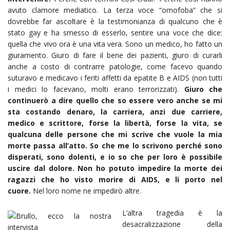
avuto clamore mediatico. La terza voce “omofoba” che si
dovrebbe far ascoltare è la testimonianza di qualcuno che è
stato gay e ha smesso di esserlo, sentire una voce che dice:
quella che vivo ora è una vita vera. Sono un medico, ho fatto un
giuramento. Giuro di fare il bene dei pazienti, giuro di curarli
anche a costo di contrarre patologie, come facevo quando
suturavo e medicavo i feriti affetti da epatite B e AIDS (non tutti
i medici lo facevano, molti erano terrorizzati).
Giuro che
continuerò a dire quello che so essere vero anche se mi
sta costando denaro, la carriera, anzi due carriere,
medico e scrittore, forse la libertà, forse la vita, se
qualcuna delle persone che mi scrive che vuole la mia
morte passa all’atto. So che me lo scrivono perché sono
disperati, sono dolenti, e io so che per loro è possibile
uscire dal dolore. Non ho potuto impedire la morte dei
ragazzi che ho visto morire di AIDS, e li porto nel
cuore.
Nel loro nome ne impedirò altre.
L’altra tragedia è la
desacralizzazione della