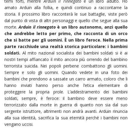
temi forti, mentre
Arduin il rinnegato
è un libro adulto. Ho
amato Arduin alla follia, e quindi continuo a raccontarne la
storia. Il prossimo libro racconterà le sue battaglie, viste però
dal punto di vista di altri personaggi e quello che segue alla sua
morte.
Arduin il rinnegato
è un libro autonomo, anzi quello
che andrebbe letto per primo, che racconta di un orco
che si batte per gli uomini. È un libro feroce. Nella prima
parte racchiude una realtà storica particolare: i bambini
soldati.
Al mito nazional socialista dei bambini soldati si è ai
nostri tempi affiancato il mito ancora più orrendo del bambino
terrorista suicida. Nei popoli perbene combattono gli uomini.
Sempre e solo gli uomini. Quando vedete in una foto dei
bambini che prendono a sassate un carro armato, coloro che li
hanno inviati hanno perso anche l’etica elementare di
proteggere la propria prole. L’addestramento dei bambini
soldati, sempre, è feroce: il bambino deve essere meno
terrorizzato dalla morte in guerra di quanto non sia dal suo
sergente istruttore, altrimenti non andrà avanti. Arduin rinuncia
alla sua identità, sacrifica la sua eternità perché i bambini non
vengano uccisi.