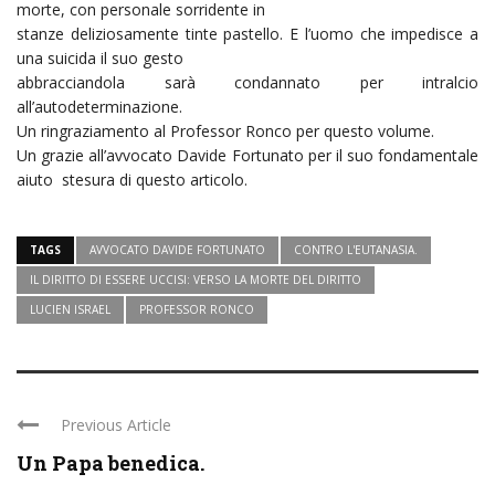
morte, con personale sorridente in
stanze deliziosamente tinte pastello. E l’uomo che impedisce a
una suicida il suo gesto
abbracciandola sarà condannato per intralcio
all’autodeterminazione.
Un ringraziamento al Professor Ronco per questo volume.
Un grazie all’avvocato Davide Fortunato per il suo fondamentale
aiuto stesura di questo articolo.
TAGS
AVVOCATO DAVIDE FORTUNATO
CONTRO L'EUTANASIA.
IL DIRITTO DI ESSERE UCCISI: VERSO LA MORTE DEL DIRITTO
LUCIEN ISRAEL
PROFESSOR RONCO
Previous Article
Un Papa benedica.