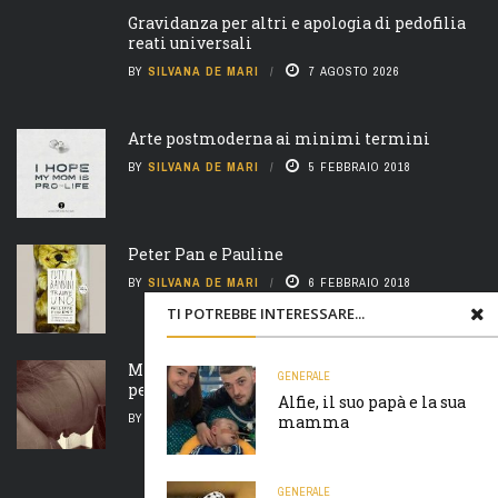
Gravidanza per altri e apologia di pedofilia
reati universali
BY
SILVANA DE MARI
7 AGOSTO 2026
Arte postmoderna ai minimi termini
BY
SILVANA DE MARI
5 FEBBRAIO 2018
Peter Pan e Pauline
BY
SILVANA DE MARI
6 FEBBRAIO 2018
TI POTREBBE INTERESSARE...
Madre natura è un’ arcigna megera e non
GENERALE
perdona nulla
Alfie, il suo papà e la sua
BY
SILVANA DE MARI
7 FEBBRAIO 2018
mamma
GENERALE