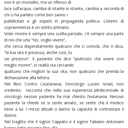
non è un monolite, ma un riflesso di
luce sull’acqua, cambia di istante in istante, cambia a seconda di
chi ci ha parlato come ben sanno i
pubblicitari e gli esperti in propaganda politica. L’istinto di
sopravvivenza è un istinto primario.
Voler morire è sempre una scelta parziale, c’è sempre una parte
di noi che urla “No, voglio vivere”,
che cerca disperatamente qualcuno che ci consoli, che ci dica,
“la tua vita è preziosa, anche così, tu
sei prezioso”. Il paziente che dice “piuttosto che vivere così
meglio morire”, in realtà sta cercando
qualcuno che migliori la sua vita, non qualcuno che prenda la
dichiarazione alla lettera.
Nel libro Contro L’eutanasia, l’oncologo Lucien Israel, non
credente, racconta che nella sua esperienza plirdecennale di
oncologo nessun paziente ha mai chiesto l’eutanasia. Nessun
paziente la chiede se si sente amato, se sente che il medico
tiene a lui. I mezzi attuali ci danno la capacità di contrastare il
dolore.
Nel tragitto che il signor Cappato e il signor Fabiano Antoniani
hanno fatto insieme fino alla