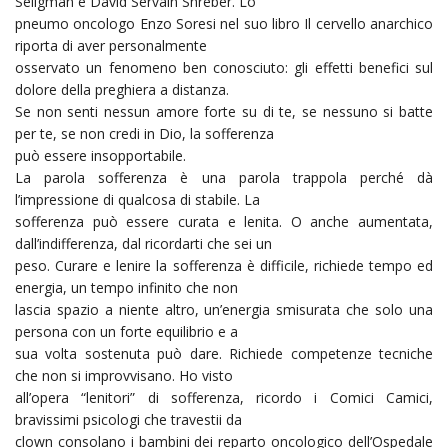
Seligman e David Servain Shreber. Lo
pneumo oncologo Enzo Soresi nel suo libro Il cervello anarchico
riporta di aver personalmente
osservato un fenomeno ben conosciuto: gli effetti benefici sul
dolore della preghiera a distanza.
Se non senti nessun amore forte su di te, se nessuno si batte
per te, se non credi in Dio, la sofferenza
può essere insopportabile.
La parola sofferenza è una parola trappola perché dà
l’impressione di qualcosa di stabile. La
sofferenza può essere curata e lenita. O anche aumentata,
dall’indifferenza, dal ricordarti che sei un
peso. Curare e lenire la sofferenza è difficile, richiede tempo ed
energia, un tempo infinito che non
lascia spazio a niente altro, un’energia smisurata che solo una
persona con un forte equilibrio e a
sua volta sostenuta può dare. Richiede competenze tecniche
che non si improvvisano. Ho visto
all’opera “lenitori” di sofferenza, ricordo i Comici Camici,
bravissimi psicologi che travestii da
clown consolano i bambini dei reparto oncologico dell’Ospedale