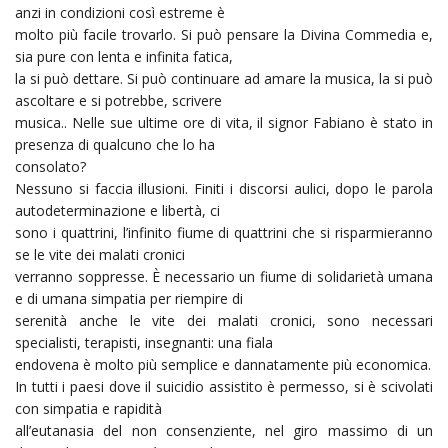
anzi in condizioni così estreme è
molto più facile trovarlo. Si può pensare la Divina Commedia e,
sia pure con lenta e infinita fatica,
la si può dettare. Si può continuare ad amare la musica, la si può
ascoltare e si potrebbe, scrivere
musica.. Nelle sue ultime ore di vita, il signor Fabiano è stato in
presenza di qualcuno che lo ha
consolato?
Nessuno si faccia illusioni. Finiti i discorsi aulici, dopo le parola
autodeterminazione e libertà, ci
sono i quattrini, l’infinito fiume di quattrini che si risparmieranno
se le vite dei malati cronici
verranno soppresse. È necessario un fiume di solidarietà umana
e di umana simpatia per riempire di
serenità anche le vite dei malati cronici, sono necessari
specialisti, terapisti, insegnanti: una fiala
endovena è molto più semplice e dannatamente più economica.
In tutti i paesi dove il suicidio assistito è permesso, si è scivolati
con simpatia e rapidità
all’eutanasia del non consenziente, nel giro massimo di un