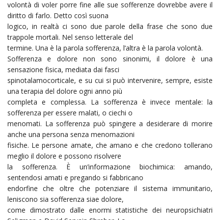
volontà di voler porre fine alle sue sofferenze dovrebbe avere il
diritto di farlo. Detto così suona
logico, in realtà ci sono due parole della frase che sono due
trappole mortali. Nel senso letterale del
termine. Una è la parola sofferenza, l’altra è la parola volontà.
Sofferenza e dolore non sono sinonimi, il dolore è una
sensazione fisica, mediata dai fasci
spinotalamocorticale, e su cui si può intervenire, sempre, esiste
una terapia del dolore ogni anno più
completa e complessa. La sofferenza è invece mentale: la
sofferenza per essere malati, o ciechi o
menomati. La sofferenza può spingere a desiderare di morire
anche una persona senza menomazioni
fisiche. Le persone amate, che amano e che credono tollerano
meglio il dolore e possono risolvere
la sofferenza. È un’informazione biochimica: amando,
sentendosi amati e pregando si fabbricano
endorfine che oltre che potenziare il sistema immunitario,
leniscono sia sofferenza siae dolore,
come dimostrato dalle enormi statistiche dei neuropsichiatri