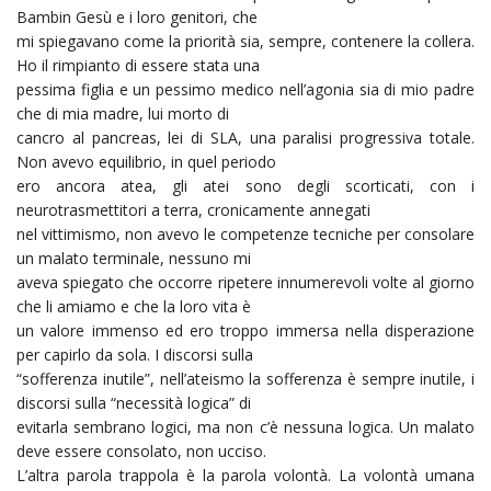
Bambin Gesù e i loro genitori, che
mi spiegavano come la priorità sia, sempre, contenere la collera.
Ho il rimpianto di essere stata una
pessima figlia e un pessimo medico nell’agonia sia di mio padre
che di mia madre, lui morto di
cancro al pancreas, lei di SLA, una paralisi progressiva totale.
Non avevo equilibrio, in quel periodo
ero ancora atea, gli atei sono degli scorticati, con i
neurotrasmettitori a terra, cronicamente annegati
nel vittimismo, non avevo le competenze tecniche per consolare
un malato terminale, nessuno mi
aveva spiegato che occorre ripetere innumerevoli volte al giorno
che li amiamo e che la loro vita è
un valore immenso ed ero troppo immersa nella disperazione
per capirlo da sola. I discorsi sulla
“sofferenza inutile”, nell’ateismo la sofferenza è sempre inutile, i
discorsi sulla “necessità logica” di
evitarla sembrano logici, ma non c’è nessuna logica. Un malato
deve essere consolato, non ucciso.
L’altra parola trappola è la parola volontà. La volontà umana