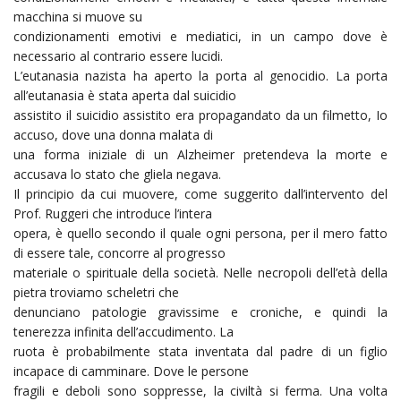
macchina si muove su
condizionamenti emotivi e mediatici, in un campo dove è
necessario al contrario essere lucidi.
L’eutanasia nazista ha aperto la porta al genocidio. La porta
all’eutanasia è stata aperta dal suicidio
assistito il suicidio assistito era propagandato da un filmetto, Io
accuso, dove una donna malata di
una forma iniziale di un Alzheimer pretendeva la morte e
accusava lo stato che gliela negava.
Il principio da cui muovere, come suggerito dall’intervento del
Prof. Ruggeri che introduce l’intera
opera, è quello secondo il quale ogni persona, per il mero fatto
di essere tale, concorre al progresso
materiale o spirituale della società. Nelle necropoli dell’età della
pietra troviamo scheletri che
denunciano patologie gravissime e croniche, e quindi la
tenerezza infinita dell’accudimento. La
ruota è probabilmente stata inventata dal padre di un figlio
incapace di camminare. Dove le persone
fragili e deboli sono soppresse, la civiltà si ferma. Una volta