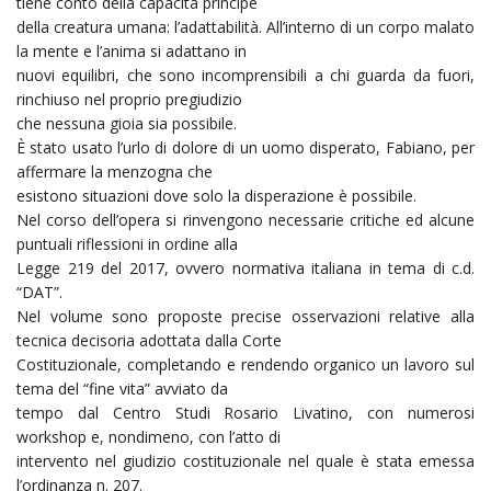
tiene conto della capacità principe
della creatura umana: l’adattabilità. All’interno di un corpo malato
la mente e l’anima si adattano in
nuovi equilibri, che sono incomprensibili a chi guarda da fuori,
rinchiuso nel proprio pregiudizio
che nessuna gioia sia possibile.
È stato usato l’urlo di dolore di un uomo disperato, Fabiano, per
affermare la menzogna che
esistono situazioni dove solo la disperazione è possibile.
Nel corso dell’opera si rinvengono necessarie critiche ed alcune
puntuali riflessioni in ordine alla
Legge 219 del 2017, ovvero normativa italiana in tema di c.d.
“DAT”.
Nel volume sono proposte precise osservazioni relative alla
tecnica decisoria adottata dalla Corte
Costituzionale, completando e rendendo organico un lavoro sul
tema del “fine vita” avviato da
tempo dal Centro Studi Rosario Livatino, con numerosi
workshop e, nondimeno, con l’atto di
intervento nel giudizio costituzionale nel quale è stata emessa
l’ordinanza n. 207.