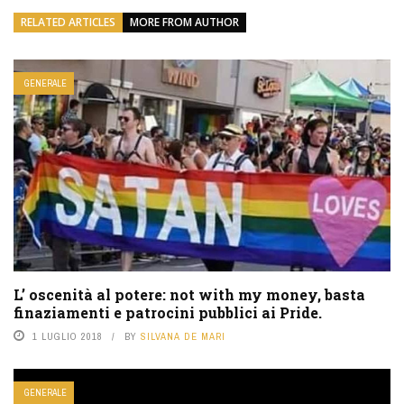
RELATED ARTICLES
MORE FROM AUTHOR
GENERALE
L’ oscenità al potere: not with my money, basta
finaziamenti e patrocini pubblici ai Pride.
1 LUGLIO 2018
BY
SILVANA DE MARI
GENERALE