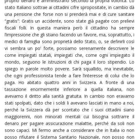
proprio denaro e amministrarlo secondo la propria volontà. Lo
stato Italiano sottrae ai cittadini cifre spropositate, in cambio dà
una pensione che forse non si prenderà mai e di cure sanitare
“gratis”: Gratis un accidente, sono state già pagate con prelievi
fiscali folli. In questa maniera però il cittadino ha sempre
l’impressione che gli stiano facendo un favore, ma, soprattutto, i
medici di famiglia sono proprietà dello Stato, o, se definirli così
vi sembra un po’ forte, possiamo serenamente descrivere le
come impiegati statali, impiegati che, come ogni impiegato il
mondo, seguono le istruzioni di chi paga il loro stipendio. Lo
spiego in parole molto povere. Sarà squallido, ma inevitabile,
che ogni professionista tende a fare l’interesse di colui che lo
paga. Ho abitato quattro anni in Svizzera. A fronte di una
tassazione enormemente inferiore a quella italiana, non
avevamo il diritto alla sanità gratuita. In cambio non eravamo
stati spolpati, dato che i soldi li avevano lasciati in mano a noi,
perché la Svizzera dà per scontato che i suoi cittadini siano
maggiorenni, non minorati mentali cui bisogna sottrarre il
denaro per pagare assicurazione malattie, perché da soli non
sono capaci. Mi fermo anche a considerare che in Italia io non
posso rifiutare il Sistema Sanitario Nazionale, non posso non