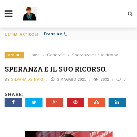
TY
Francia o Spagna purché si mangi
ULTIMI ARTICOLI
Home
›
Generale
›
Speranza e il suo ricorso.
GENERALE
SPERANZA E IL SUO RICORSO.
BY
SILVANA DE MARI
2 MAGGIO 2021
2632
0
SHARE: