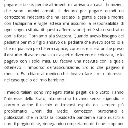
pagare le tasse, perché altrimenti mi arrivano a casa i finanzieri,
che sono uomini armati. Il denaro per pagare quindi un
carrozzone indecente che ha lasciato la gente a casa a morire
con tachipirina e vigile attesa (mi assumo la responsabilità di
ogni singola sillaba di questa affermazione) mi è stato sottratto
con la forza. Torniamo alla Svizzera. Quando avevo bisogno del
pediatra per mio figlio andavo dal pediatra che avevo scelto io e
che mi piaceva perché era capace, cortese, e si era anche preso
il disturbo di avere una sala d’aspetto divertente e colorata, e lo
pagavo con i soldi miei. Lui faceva una ricevuta con la quale
ottenevo il rimborso dell’assicurazione. Ero io che pagavo il
medico. Era chiaro al medico che doveva fare il mio interesse,
nel caso quello del mio bambino.
I medici italiani sono impiegati statali pagati dallo Stato. Fanno
l’interesse dello Stato, altrimenti si trovano senza stipendio e
corrono anche il rischio di trovarsi espulsi dai sempre più
problematici Ordini dei Medici, carrozzoni burocratici e
politicizzati che in tutta la cosiddetta pandemia sono riusciti a
dare il peggio di sé, rinnegando completamente i due scopi per