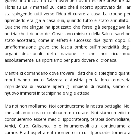
guariscono il covid a casa avrebbe dovuto essere presente da
Floris su La 7 martedì 20, dato che il ricorso approvato dal Tar
sta spingendo tutti verso l’idea di curare a casa. La troupe per
riprenderlo era già a casa sua, quando tutto è stato annullato.
Qualche malelingua ha ipotizzato che forse già serpeggiava la
notizia che il ricorso dell’Orwelliano ministro della Salute sarebbe
stato accettato, come in effetti è successo due giorni dopo. È
un’affermazione grave che lascia ombre sull’imparzialità degli
organi decisionali della nazione e che noi ricusiamo
assolutamente. La riportiamo per puro dovere di cronaca.
Mentre ci domandano dove trovare i dati che ci spieghino quanti
morti hanno avuto Svizzera e Austria per la loro temeraria
imprudenza di lasciare aperti gli impienti di risalita, siamo di
nyuovo immersi in tachipirina e vigile attesa.
Ma noi non molliamo. Noi continueremo la nostra battaglia. Noi
che abbiamo curato continueremo curare. Noi siamo medici e
continueremo essere medici. Ippocrateorg, terapia dominciliare,
Amici, Citro, Gulisano, io e innumerevoli altri continuiamo a
curare. E ad aspettare il momento in cui Ippocrate tornerà a