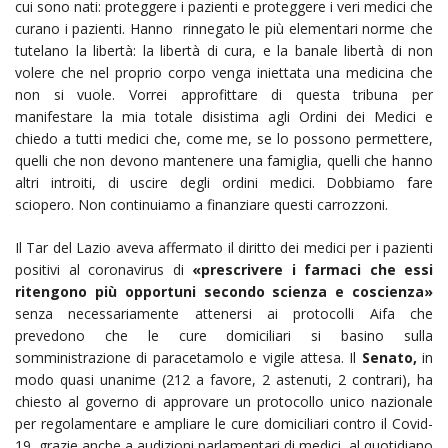
cui sono nati: proteggere i pazienti e proteggere i veri medici che
curano i pazienti. Hanno rinnegato le più elementari norme che
tutelano la libertà: la libertà di cura, e la banale libertà di non
volere che nel proprio corpo venga iniettata una medicina che
non si vuole. Vorrei approfittare di questa tribuna per
manifestare la mia totale disistima agli Ordini dei Medici e
chiedo a tutti medici che, come me, se lo possono permettere,
quelli che non devono mantenere una famiglia, quelli che hanno
altri introiti, di uscire degli ordini medici. Dobbiamo fare
sciopero. Non continuiamo a finanziare questi carrozzoni.
Il Tar del Lazio aveva affermato il diritto dei medici per i pazienti
positivi al coronavirus di
«prescrivere i farmaci che essi
ritengono più opportuni secondo scienza e coscienza»
senza necessariamente attenersi ai protocolli Aifa che
prevedono che le cure domiciliari si basino sulla
somministrazione di paracetamolo e vigile attesa. Il
Senato,
in
modo quasi unanime (212 a favore, 2 astenuti, 2 contrari), ha
chiesto al governo di approvare un protocollo unico nazionale
per regolamentare e ampliare le cure domiciliari contro il Covid-
19, grazie anche a audizioni parlamentari di medici, al quotidiano