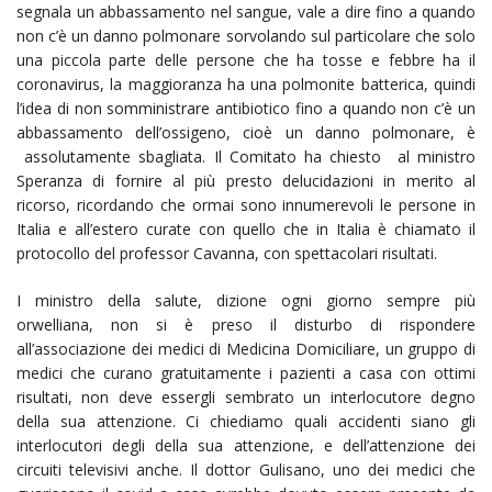
segnala un abbassamento nel sangue, vale a dire fino a quando
non c’è un danno polmonare sorvolando sul particolare che solo
una piccola parte delle persone che ha tosse e febbre ha il
coronavirus, la maggioranza ha una polmonite batterica, quindi
l’idea di non somministrare antibiotico fino a quando non c’è un
abbassamento dell’ossigeno, cioè un danno polmonare, è
assolutamente sbagliata. Il Comitato ha chiesto al ministro
Speranza di fornire al più presto delucidazioni in merito al
ricorso, ricordando che ormai sono innumerevoli le persone in
Italia e all’estero curate con quello che in Italia è chiamato il
protocollo del professor Cavanna, con spettacolari risultati.
I ministro della salute, dizione ogni giorno sempre più
orwelliana, non si è preso il disturbo di rispondere
all’associazione dei medici di Medicina Domiciliare, un gruppo di
medici che curano gratuitamente i pazienti a casa con ottimi
risultati, non deve essergli sembrato un interlocutore degno
della sua attenzione. Ci chiediamo quali accidenti siano gli
interlocutori degli della sua attenzione, e dell’attenzione dei
circuiti televisivi anche. Il dottor Gulisano, uno dei medici che