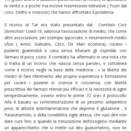
la Verità e a poche ma incisive trasmissioni televisive ( Fuori dal
coro, Diritto e rovescio) che hanno affrontato il problema.
Il ricorso al Tar era stato presentato dal
Comitato Cure
Domiciliari Covid-19
, valorosa l’associazione di medici, che come
altre associazioni, per esempio Ippocrate, e innumerevoli medici
sfusi ( Amici, Gulisano, Citro, De Mari eccetera), curano i
pazienti guarendoli a casa senza intasare gli ospedali, con
farmaci di poco costo. Il comitato ha affermato in una nota che
si tratta di un ricorso che «lascia senza parole», e sottolinea
come il ricorso neghi la base della medicina : « la libertà dei
medici di fare riferimento alla propria esperienza e formazione
per curare i pazienti in scienza e coscienza, con libertà
prescrittiva dei farmaci ritenuti più efficaci e la necessità di agire
tempestivamente, ovvero entro le prime 72 ore» il protocollo
Aifa è basato su somministrazione di un pessimo antipiretico
privo di attività antinfiammatoria che deprime il glutatione , il
Paracetamolo, e della cosiddetta vigile attesa, che vuoi dire non
dare cure fino a quando la misurazione dell’ossigeno mediante
un apparecchietto che si mette sul dito (pulsometro), non ne