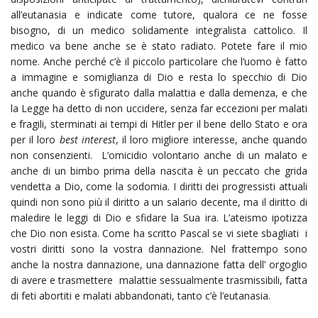
all’eutanasia e indicate come tutore, qualora ce ne fosse
bisogno, di un medico solidamente integralista cattolico. Il
medico va bene anche se è stato radiato. Potete fare il mio
nome. Anche perché c’è il piccolo particolare che l’uomo è fatto
a immagine e somiglianza di Dio e resta lo specchio di Dio
anche quando è sfigurato dalla malattia e dalla demenza, e che
la Legge ha detto di non uccidere, senza far eccezioni per malati
e fragili, sterminati ai tempi di Hitler per il bene dello Stato e ora
per il loro
best interest
, il loro migliore interesse, anche quando
non consenzienti. L’omicidio volontario anche di un malato e
anche di un bimbo prima della nascita è un peccato che grida
vendetta a Dio, come la sodomia. I diritti dei progressisti attuali
quindi non sono più il diritto a un salario decente, ma il diritto di
maledire le leggi di Dio e sfidare la Sua ira. L’ateismo ipotizza
che Dio non esista. Come ha scritto Pascal se vi siete sbagliati i
vostri diritti sono la vostra dannazione. Nel frattempo sono
anche la nostra dannazione, una dannazione fatta dell’ orgoglio
di avere e trasmettere malattie sessualmente trasmissibili, fatta
di feti abortiti e malati abbandonati, tanto c’è l’eutanasia.