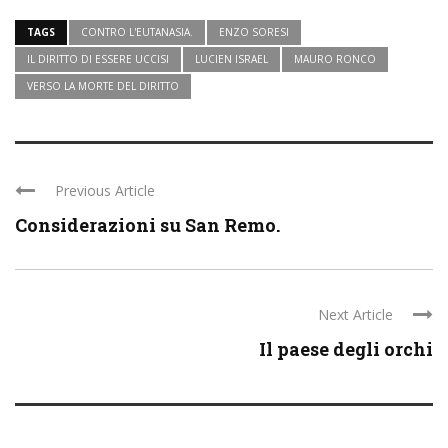
TAGS
CONTRO L'EUTANASIA.
ENZO SORESI
IL DIRITTO DI ESSERE UCCISI
LUCIEN ISRAEL
MAURO RONCO
VERSO LA MORTE DEL DIRITTO
Previous Article
Considerazioni su San Remo.
Next Article
Il paese degli orchi