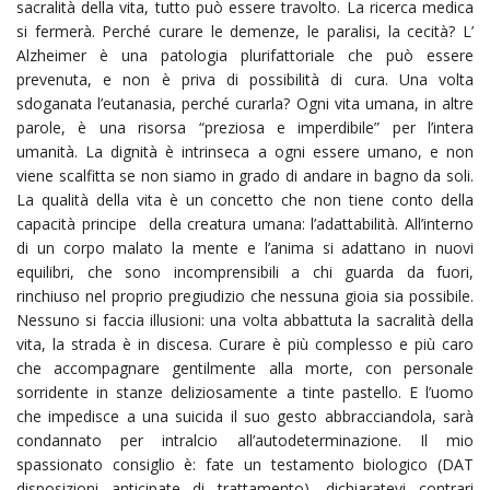
sacralità della vita, tutto può essere travolto. La ricerca medica
si fermerà. Perché curare le demenze, le paralisi, la cecità? L’
Alzheimer è una patologia plurifattoriale che può essere
prevenuta, e non è priva di possibilità di cura. Una volta
sdoganata l’eutanasia, perché curarla? Ogni vita umana, in altre
parole, è una risorsa “preziosa e imperdibile” per l’intera
umanità. La dignità è intrinseca a ogni essere umano, e non
viene scalfitta se non siamo in grado di andare in bagno da soli.
La qualità della vita è un concetto che non tiene conto della
capacità principe della creatura umana: l’adattabilità. All’interno
di un corpo malato la mente e l’anima si adattano in nuovi
equilibri, che sono incomprensibili a chi guarda da fuori,
rinchiuso nel proprio pregiudizio che nessuna gioia sia possibile.
Nessuno si faccia illusioni: una volta abbattuta la sacralità della
vita, la strada è in discesa. Curare è più complesso e più caro
che accompagnare gentilmente alla morte, con personale
sorridente in stanze deliziosamente a tinte pastello. E l’uomo
che impedisce a una suicida il suo gesto abbracciandola, sarà
condannato per intralcio all’autodeterminazione. Il mio
spassionato consiglio è: fate un testamento biologico (DAT
disposizioni anticipate di trattamento), dichiaratevi contrari