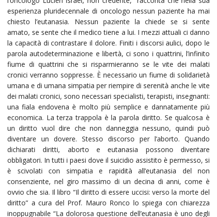
l’oncologo Lucien Israel, non credente, racconta che nella sua
esperienza pluridecennale di oncologo nessun paziente ha mai
chiesto l’eutanasia. Nessun paziente la chiede se si sente
amato, se sente che il medico tiene a lui. I mezzi attuali ci danno
la capacità di contrastare il dolore. Finiti i discorsi aulici, dopo le
parola autodeterminazione e libertà, ci sono i quattrini, l’infinito
fiume di quattrini che si risparmieranno se le vite dei malati
cronici verranno soppresse. È necessario un fiume di solidarietà
umana e di umana simpatia per riempire di serenità anche le vite
dei malati cronici, sono necessari specialisti, terapisti, insegnanti:
una fiala endovena è molto più semplice e dannatamente più
economica. La terza trappola è la parola diritto. Se qualcosa è
un diritto vuol dire che non danneggia nessuno, quindi può
diventare un dovere. Stesso discorso per l’aborto. Quando
dichiarati diritti, aborto e eutanasia possono diventare
obbligatori. In tutti i paesi dove il suicidio assistito è permesso, si
è scivolati con simpatia e rapidità all’eutanasia del non
consenziente, nel giro massimo di un decina di anni, come è
ovvio che sia. Il libro “Il diritto di essere uccisi: verso la morte del
diritto” a cura del Prof. Mauro Ronco lo spiega con chiarezza
inoppugnabile “La dolorosa questione dell’eutanasia è uno degli