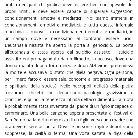
ambiti nei quali chi giudica deve essere ben consapevole dei
propri limiti, e deve essere capace di superare suggestioni
condizionamenti emotivi e mediatici”. Noi siamo immersi in
condizionamenti emotivi e mediatici, e tutta questa infernale
macchina si muove su condizionamenti emotivi e mediatici, in
un campo dove è necessario al contrario essere lucidi.
L’eutanasia nazista ha aperto la porta al genocidio. La porta
all’eutanasia è stata aperta dal suicidio assistito il suicidio
assistito era propagandato da un filmetto, Io accuso, dove una
donna malata di una forma iniziale di un Alzheimer pretendeva
la morte e accusava lo stato che gliela negava. Ogni persona,
per il mero fatto di essere tale, concorre al progresso materiale
o spirituale della società. Nelle necropoli dell’età della pietra
troviamo scheletri che denunciano patologie gravissime e
croniche, e quindi la tenerezza infinita dell’accudimento. La ruota
è probabilmente stata inventata dal padre di un figlio incapace di
camminare. Una bella canzone appena presentata al festival di
San Remo parla della tenerezza di un figlio verso una madre che
ora deve essere accudita. Dove le persone fragili e deboli sono
soppresse, la civiltà si ferma. Una volta saltata la diga della