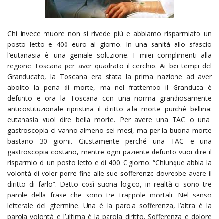
Chi invece muore non si rivede più e abbiamo risparmiato un
posto letto e 400 euro al giorno. In una sanità allo sfascio
l’eutanasia è una geniale soluzione. I miei complimenti alla
regione Toscana per aver quadrato il cerchio. Ai bei tempi del
Granducato, la Toscana era stata la prima nazione ad aver
abolito la pena di morte, ma nel frattempo il Granduca è
defunto e ora la Toscana con una norma grandiosamente
anticostituzionale ripristina il diritto alla morte purché bellina:
eutanasia vuol dire bella morte. Per avere una TAC o una
gastroscopia ci vanno almeno sei mesi, ma per la buona morte
bastano 30 giorni. Giustamente perché una TAC e una
gastroscopia costano, mentre ogni paziente defunto vuoi dire il
risparmio di un posto letto e di 400 € giorno. “Chiunque abbia la
volontà di voler porre fine alle sue sofferenze dovrebbe avere il
diritto di farlo”. Detto così suona logico, in realtà ci sono tre
parole della frase che sono tre trappole mortali. Nel senso
letterale del gtermine. Una è la parola sofferenza, l’altra è la
parola volontà e l’ultima è la parola diritto. Sofferenza e dolore