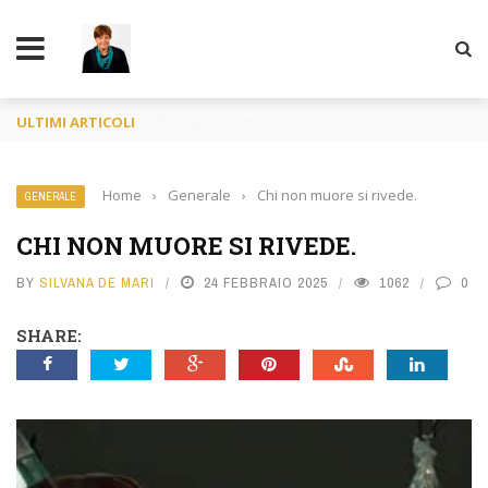
TY
Francia o Spagna purché si mangi
ULTIMI ARTICOLI
Home
›
Generale
›
Chi non muore si rivede.
GENERALE
CHI NON MUORE SI RIVEDE.
BY
SILVANA DE MARI
24 FEBBRAIO 2025
1062
0
SHARE: