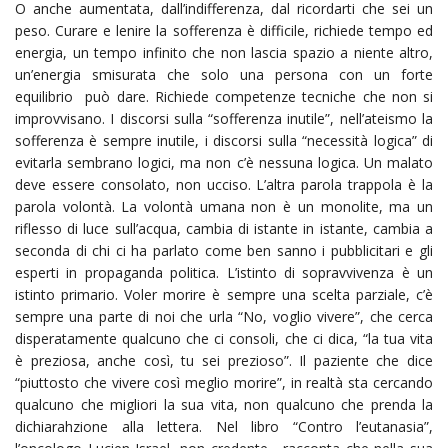
O anche aumentata, dall’indifferenza, dal ricordarti che sei un
peso. Curare e lenire la sofferenza è difficile, richiede tempo ed
energia, un tempo infinito che non lascia spazio a niente altro,
un’energia smisurata che solo una persona con un forte
equilibrio può dare. Richiede competenze tecniche che non si
improvvisano. I discorsi sulla “sofferenza inutile”, nell’ateismo la
sofferenza è sempre inutile, i discorsi sulla “necessità logica” di
evitarla sembrano logici, ma non c’è nessuna logica. Un malato
deve essere consolato, non ucciso. L’altra parola trappola è la
parola volontà. La volontà umana non è un monolite, ma un
riflesso di luce sull’acqua, cambia di istante in istante, cambia a
seconda di chi ci ha parlato come ben sanno i pubblicitari e gli
esperti in propaganda politica. L’istinto di sopravvivenza è un
istinto primario. Voler morire è sempre una scelta parziale, c’è
sempre una parte di noi che urla “No, voglio vivere”, che cerca
disperatamente qualcuno che ci consoli, che ci dica, “la tua vita
è preziosa, anche così, tu sei prezioso”. Il paziente che dice
“piuttosto che vivere così meglio morire”, in realtà sta cercando
qualcuno che migliori la sua vita, non qualcuno che prenda la
dichiarahzione alla lettera. Nel libro “Contro l’eutanasia”,