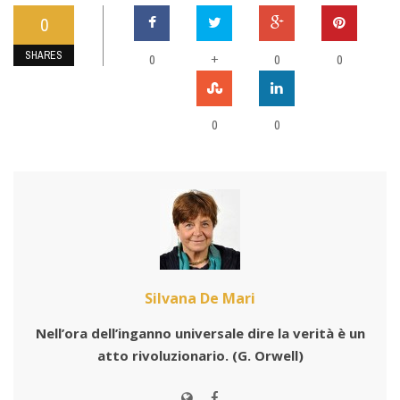
0
SHARES
0
+
0
0
0
0
Silvana De Mari
Nell’ora dell’inganno universale dire la verità è un
atto rivoluzionario.
(G. Orwell)