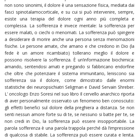
non sono sinonimi, il dolore è una sensazione fisica, mediata dai
fasci spinotalamocorticale, e su cui si può intervenire, sempre,
esiste una terapia del dolore ogni anno più completa e
complessa. La sofferenza è invece mentale: la sofferenza per
essere malati, o ciechi o menomati. La sofferenza può spingere
a desiderare di morire anche una persona senza menomazioni
fisiche. Le persone amate, che amano e che credono in Dio (la
fede è un amore ricambiato) tollerano meglio il dolore e
possono risolvere la sofferenza. È un’informazione biochimica:
amando, sentendosi amati e pregando si fabbricano endorfine
che oltre che potenziare il sistema immunitario, leniscono sia
sofferenza sia il dolore, come dimostrato dalle enormi
statistiche dei neuropsichiatri Seligman e David Servain Shreber.
L’ oncologo Enzo Soresi nel suo libro Il cervello anarchico riporta
di aver personalmente osservato un fenomeno ben conosciuto:
gli effetti benefici sul dolore della preghiera a distanza. Se non
senti nessun amore forte su di te, se nessuno si batte per te, se
non credi in Dio, la sofferenza può essere insopportabile. La
parola sofferenza è una parola trappola perché dà l’impressione
di qualcosa di stabile. La sofferenza può essere curata e lenita.