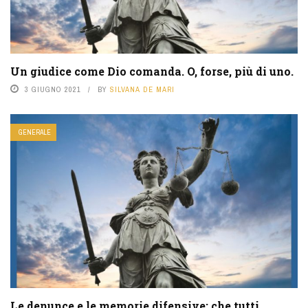
Un giudice come Dio comanda. O, forse, più di uno.
3 GIUGNO 2021
BY
SILVANA DE MARI
GENERALE
Le denunce e le memorie difensive: che tutti