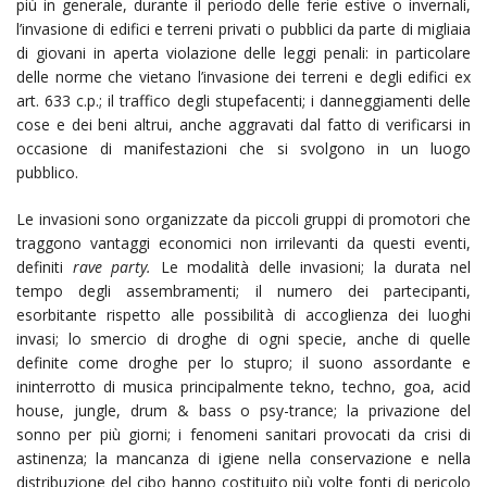
più in generale, durante il periodo delle ferie estive o invernali,
l’invasione di edifici e terreni privati o pubblici da parte di migliaia
di giovani in aperta violazione delle leggi penali: in particolare
delle norme che vietano l’invasione dei terreni e degli edifici ex
art. 633 c.p.; il traffico degli stupefacenti; i danneggiamenti delle
cose e dei beni altrui, anche aggravati dal fatto di verificarsi in
occasione di manifestazioni che si svolgono in un luogo
pubblico.
Le invasioni sono organizzate da piccoli gruppi di promotori che
traggono vantaggi economici non irrilevanti da questi eventi,
definiti
rave party.
Le modalità delle invasioni; la durata nel
tempo degli assembramenti; il numero dei partecipanti,
esorbitante rispetto alle possibilità di accoglienza dei luoghi
invasi; lo smercio di droghe di ogni specie, anche di quelle
definite come droghe per lo stupro; il suono assordante e
ininterrotto di musica principalmente tekno, techno, goa, acid
house, jungle, drum & bass o psy-trance; la privazione del
sonno per più giorni; i fenomeni sanitari provocati da crisi di
astinenza; la mancanza di igiene nella conservazione e nella
distribuzione del cibo hanno costituito più volte fonti di pericolo