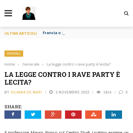
TY
Francia o Spagna purché si mangi
ULTIMI ARTICOLI
GENERALE
Home
›
Generale
›
La legge contro i rave party è lecita?
LA LEGGE CONTRO I RAVE PARTY È
LECITA?
BY
SILVANA DE MARI
3 NOVEMBRE 2022
1814
0
SHARE:
Il professore Mauro Ronco sul Centro Studi Livatino espime un