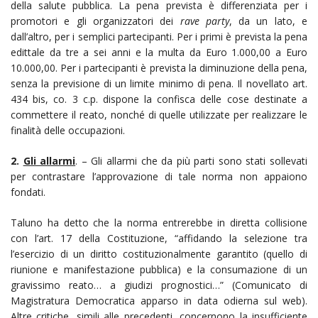
della salute pubblica. La pena prevista è differenziata per i
promotori e gli organizzatori dei
rave party
, da un lato, e
dall’altro, per i semplici partecipanti. Per i primi è prevista la pena
edittale da tre a sei anni e la multa da Euro 1.000,00 a Euro
10.000,00. Per i partecipanti è prevista la diminuzione della pena,
senza la previsione di un limite minimo di pena. Il novellato art.
434 bis, co. 3 c.p. dispone la confisca delle cose destinate a
commettere il reato, nonché di quelle utilizzate per realizzare le
finalità delle occupazioni.
2.
Gli allarmi
. – Gli allarmi che da più parti sono stati sollevati
per contrastare l’approvazione di tale norma non appaiono
fondati.
Taluno ha detto che la norma entrerebbe in diretta collisione
con l’art. 17 della Costituzione, “affidando la selezione tra
l’esercizio di un diritto costituzionalmente garantito (quello di
riunione e manifestazione pubblica) e la consumazione di un
gravissimo reato… a giudizi prognostici…” (Comunicato di
Magistratura Democratica apparso in data odierna sul web).
Altre critiche, simili alle precedenti, concernono la insufficiente