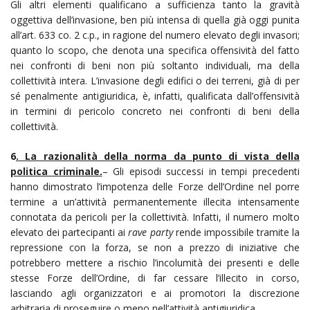
Gli altri elementi qualificano a sufficienza tanto la gravità
oggettiva dell’invasione, ben più intensa di quella già oggi punita
all’art. 633 co. 2 c.p., in ragione del numero elevato degli invasori;
quanto lo scopo, che denota una specifica offensività del fatto
nei confronti di beni non più soltanto individuali, ma della
collettività intera. L’invasione degli edifici o dei terreni, già di per
sé penalmente antigiuridica, è, infatti, qualificata dall’offensività
in termini di pericolo concreto nei confronti di beni della
collettività.
6
. La razionalità della norma da punto di vista della
politica criminale.
– Gli episodi successi in tempi precedenti
hanno dimostrato l’impotenza delle Forze dell’Ordine nel porre
termine a un’attività permanentemente illecita intensamente
connotata da pericoli per la collettività. Infatti, il numero molto
elevato dei partecipanti ai
rave party
rende impossibile tramite la
repressione con la forza, se non a prezzo di iniziative che
potrebbero mettere a rischio l’incolumità dei presenti e delle
stesse Forze dell’Ordine, di far cessare l’illecito in corso,
lasciando agli organizzatori e ai promotori la discrezione
arbitraria di proseguire o meno nell’attività antigiuridica.