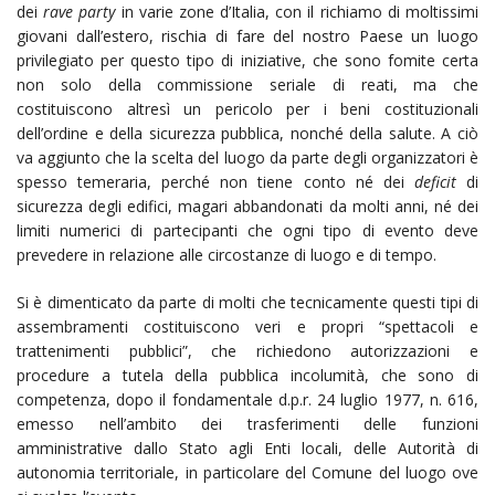
dei
rave party
in varie zone d’Italia, con il richiamo di moltissimi
giovani dall’estero, rischia di fare del nostro Paese un luogo
privilegiato per questo tipo di iniziative, che sono fomite certa
non solo della commissione seriale di reati, ma che
costituiscono altresì un pericolo per i beni costituzionali
dell’ordine e della sicurezza pubblica, nonché della salute. A ciò
va aggiunto che la scelta del luogo da parte degli organizzatori è
spesso temeraria, perché non tiene conto né dei
deficit
di
sicurezza degli edifici, magari abbandonati da molti anni, né dei
limiti numerici di partecipanti che ogni tipo di evento deve
prevedere in relazione alle circostanze di luogo e di tempo.
Si è dimenticato da parte di molti che tecnicamente questi tipi di
assembramenti costituiscono veri e propri “spettacoli e
trattenimenti pubblici”, che richiedono autorizzazioni e
procedure a tutela della pubblica incolumità, che sono di
competenza, dopo il fondamentale d.p.r. 24 luglio 1977, n. 616,
emesso nell’ambito dei trasferimenti delle funzioni
amministrative dallo Stato agli Enti locali, delle Autorità di
autonomia territoriale, in particolare del Comune del luogo ove