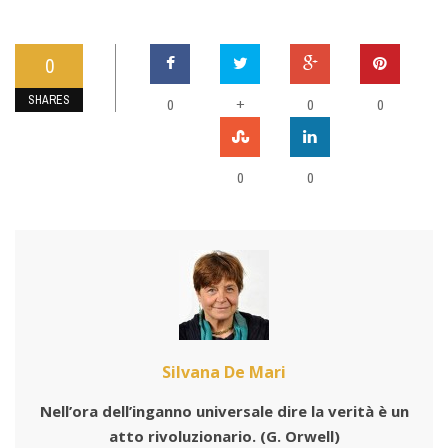
0
SHARES
0
+
0
0
0
0
Silvana De Mari
Nell’ora dell’inganno universale dire la verità è un
atto rivoluzionario.
(G. Orwell)