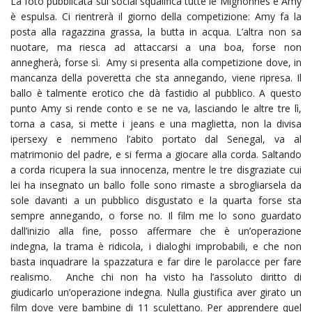
La foto pubblicata sui social squalifica tutte le Mignonnes e Amy
è espulsa. Ci rientrerà il giorno della competizione: Amy fa la
posta alla ragazzina grassa, la butta in acqua. L’altra non sa
nuotare, ma riesca ad attaccarsi a una boa, forse non
annegherà, forse sì. Amy si presenta alla competizione dove, in
mancanza della poveretta che sta annegando, viene ripresa. Il
ballo è talmente erotico che dà fastidio al pubblico. A questo
punto Amy si rende conto e se ne va, lasciando le altre tre lì,
torna a casa, si mette i jeans e una maglietta, non la divisa
ipersexy e nemmeno l’abito portato dal Senegal, va al
matrimonio del padre, e si ferma a giocare alla corda. Saltando
a corda ricupera la sua innocenza, mentre le tre disgraziate cui
lei ha insegnato un ballo folle sono rimaste a sbrogliarsela da
sole davanti a un pubblico disgustato e la quarta forse sta
sempre annegando, o forse no. Il film me lo sono guardato
dall’inizio alla fine, posso affermare che è un’operazione
indegna, la trama è ridicola, i dialoghi improbabili, e che non
basta inquadrare la spazzatura e far dire le parolacce per fare
realismo. Anche chi non ha visto ha l’assoluto diritto di
giudicarlo un’operazione indegna. Nulla giustifica aver girato un
film dove vere bambine di 11 sculettano. Per apprendere quel