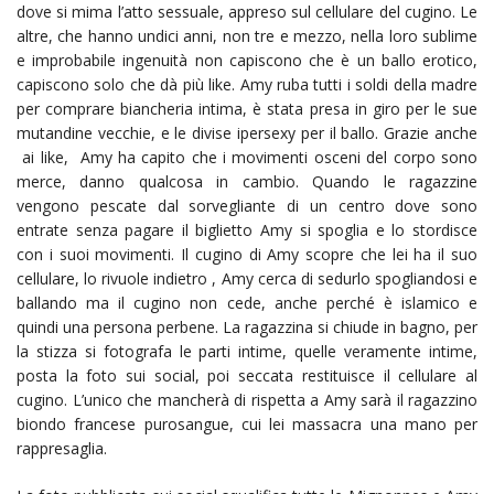
dove si mima l’atto sessuale, appreso sul cellulare del cugino. Le
altre, che hanno undici anni, non tre e mezzo, nella loro sublime
e improbabile ingenuità non capiscono che è un ballo erotico,
capiscono solo che dà più like. Amy ruba tutti i soldi della madre
per comprare biancheria intima, è stata presa in giro per le sue
mutandine vecchie, e le divise ipersexy per il ballo. Grazie anche
ai like, Amy ha capito che i movimenti osceni del corpo sono
merce, danno qualcosa in cambio. Quando le ragazzine
vengono pescate dal sorvegliante di un centro dove sono
entrate senza pagare il biglietto Amy si spoglia e lo stordisce
con i suoi movimenti. Il cugino di Amy scopre che lei ha il suo
cellulare, lo rivuole indietro , Amy cerca di sedurlo spogliandosi e
ballando ma il cugino non cede, anche perché è islamico e
quindi una persona perbene. La ragazzina si chiude in bagno, per
la stizza si fotografa le parti intime, quelle veramente intime,
posta la foto sui social, poi seccata restituisce il cellulare al
cugino. L’unico che mancherà di rispetta a Amy sarà il ragazzino
biondo francese purosangue, cui lei massacra una mano per
rappresaglia.