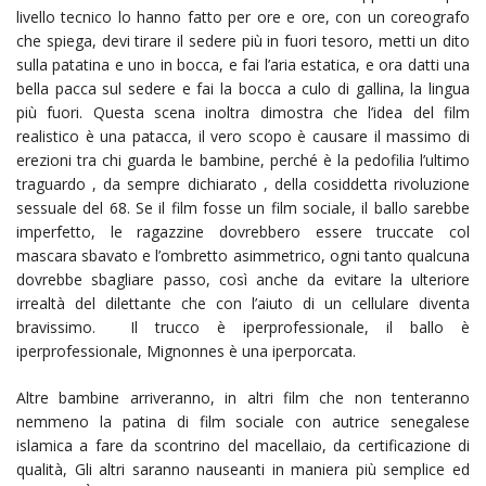
livello tecnico lo hanno fatto per ore e ore, con un coreografo
che spiega, devi tirare il sedere più in fuori tesoro, metti un dito
sulla patatina e uno in bocca, e fai l’aria estatica, e ora datti una
bella pacca sul sedere e fai la bocca a culo di gallina, la lingua
più fuori. Questa scena inoltra dimostra che l’idea del film
realistico è una patacca, il vero scopo è causare il massimo di
erezioni tra chi guarda le bambine, perché è la pedofilia l’ultimo
traguardo , da sempre dichiarato , della cosiddetta rivoluzione
sessuale del 68. Se il film fosse un film sociale, il ballo sarebbe
imperfetto, le ragazzine dovrebbero essere truccate col
mascara sbavato e l’ombretto asimmetrico, ogni tanto qualcuna
dovrebbe sbagliare passo, così anche da evitare la ulteriore
irrealtà del dilettante che con l’aiuto di un cellulare diventa
bravissimo. Il trucco è iperprofessionale, il ballo è
iperprofessionale, Mignonnes è una iperporcata.
Altre bambine arriveranno, in altri film che non tenteranno
nemmeno la patina di film sociale con autrice senegalese
islamica a fare da scontrino del macellaio, da certificazione di
qualità, Gli altri saranno nauseanti in maniera più semplice ed