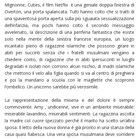
Mignonne, Cuties, il film Netflix è una geniale doppia finestra di
Overton, una porta spalancata. Tutti hanno colto che si tratti di
una spaventosa porta aperta sulla più sguaiata sessualizzazione
dell’infanzia, ma pochi hanno colto il secondo messaggio
avvelenato, la descrizione di una periferia fantastica che esiste
solo nella mente della sinistra francese europea, un luogo
incantato pieno di ragazzine islamiche che possono girare in
abiti per succinti senza che i fratelli musulmani vengano a
chiedere conto, di ragazzine che in abiti ipersuccinti in luoghi
degradati e isolati non corrono alcun rischio, di madri islamiche
che mettono il velo alla figlia quando si va al centro di preghiera
e poi la mandano a scuola con le magliette che scoprono
l’ombelico. Un unicorno sarebbe più verosimile.
La rappresentazione della miseria e del dolore è sempre
commovente. Amy , undicenne, vive in un ambiente miserabile:
miserabile lavandino, miserabili sentimenti. La ragazzina ascolta
la madre col cuore spezzato perché il marito ha scelto un’altra
sposa. Il letto della nuova donna è già pronto in una stanza della
casa quasi fiabesca. Una vera sposa musulmana deve sorridere