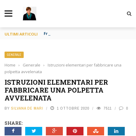
TY
Francia o Spagna purché si mangi
ULTIMI ARTICOLI
GENERALE
Home
›
Generale
›
Istruzioni elementari per fabbricare una
polpetta avvelenata
ISTRUZIONI ELEMENTARI PER
FABBRICARE UNA POLPETTA
AVVELENATA
BY
SILVANA DE MARI
1 OTTOBRE 2020
7511
0
SHARE: