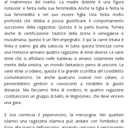
al matrimonio del marito. La madre dolente è una figura
notevole: è ferita nella sua femminilità. Anche la figlia e ferita la
sua femminilità e nel suo essere figlia. Una ferita molto
profonda che debba e possa giustificare il comportamento
successivo della ragazzina. Questa è la parte buona, fornita
anche di certificazione: l’autrice della storia è senegalese e
musulmana, questo è un film impegnato. E qui la carne tritata è
finita e siamo già alla salsiccia. In tutta questa tristezza come
una meteora arrivano quattro ragazzine di etnie diverse Le varie
etnie che si affollano nelle banlieau si amano solamente nella
mente della sinistra, un mondo fantastico pieno di unicorni. Le
varie etnie si odiano, questa è la grande sconfitta del cosiddetto
comunitarismo. Se anche qualcuno osasse non odiare, ci
penserebbero genitori e conoscenti a ristabilire le giuste
distanze. Ma facciamo finta di crederci, le quattro ragazzine
costituiscono un gruppo di ballo, le Mignonnes, che deve vincere
una gara.
E ora comincia il peperoncino, la menzogna. Nei quartieri
islamici una ragazzina islamica può andare con l’ombelico di
fuori alla ricerca dell’unicorno, essendo unicorno il personaggio