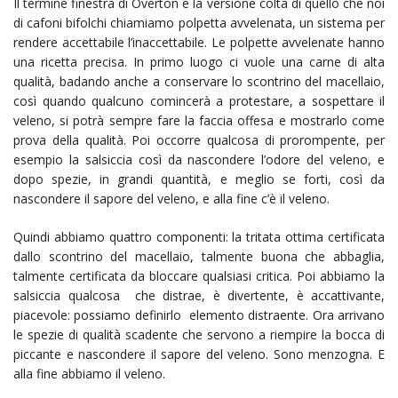
Il termine finestra di Overton è la versione colta di quello che noi
di cafoni bifolchi chiamiamo polpetta avvelenata, un sistema per
rendere accettabile l’inaccettabile. Le polpette avvelenate hanno
una ricetta precisa. In primo luogo ci vuole una carne di alta
qualità, badando anche a conservare lo scontrino del macellaio,
così quando qualcuno comincerà a protestare, a sospettare il
veleno, si potrà sempre fare la faccia offesa e mostrarlo come
prova della qualità. Poi occorre qualcosa di prorompente, per
esempio la salsiccia così da nascondere l’odore del veleno, e
dopo spezie, in grandi quantità, e meglio se forti, così da
nascondere il sapore del veleno, e alla fine c’è il veleno.
Quindi abbiamo quattro componenti: la tritata ottima certificata
dallo scontrino del macellaio, talmente buona che abbaglia,
talmente certificata da bloccare qualsiasi critica. Poi abbiamo la
salsiccia qualcosa che distrae, è divertente, è accattivante,
piacevole: possiamo definirlo elemento distraente. Ora arrivano
le spezie di qualità scadente che servono a riempire la bocca di
piccante e nascondere il sapore del veleno. Sono menzogna. E
alla fine abbiamo il veleno.