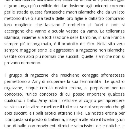
di gran lunga più credibile dei due. Insieme agli unicorni corrono
per le strade queste fantastiche madri islamiche che da un lato
mettono il velo sulla testa delle loro figlie e dall’altro comprano
loro magliette che lasciano l’ ombelico di fuori e non si
accorgono che vanno a scuola vestite da vamp. La tolleranza
islamica, insieme alla lottizzazione delle bambine, in una Francia
sempre più insanguinata, è il prodotto del film. Nella vita vera
sempre maggiori sono le aggressioni a ragazzine non islamiche
vestite con abiti più normali che succinti. Quelle islamiche non si
provano nemmeno.
Il gruppo di ragazzine che mischiano coraggio sfrontatezza
permettono a Amy di ricuperare la sua femminilità. Le quattro
ragazzine, cinque con la nostra eroina, si preparano per un
concorso, l’unico concorso di cui posso importare qualcosa
qualcuno: il ballo. Amy ruba il cellulare al cugino per riprendere
se stessa e le altre e mettere il tutto sui social scoprendo che gli
abiti succinti e i balli erotici attirano i like. La nostra eroina per
conquistarsi il posto di ballerina, insegna alle altre il twerking, un
tipo di ballo con movimenti ritmici e velocissimi delle natiche, e