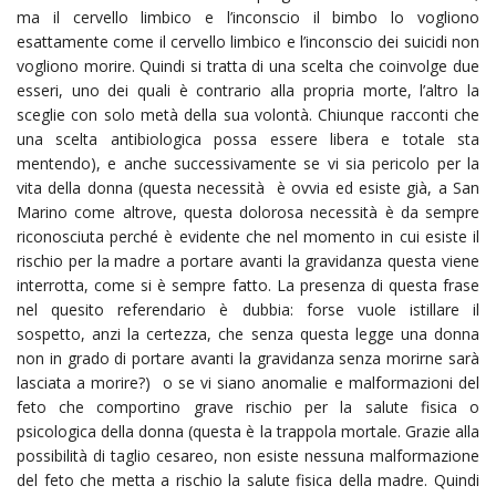
ma il cervello limbico e l’inconscio il bimbo lo vogliono
esattamente come il cervello limbico e l’inconscio dei suicidi non
vogliono morire. Quindi si tratta di una scelta che coinvolge due
esseri, uno dei quali è contrario alla propria morte, l’altro la
sceglie con solo metà della sua volontà. Chiunque racconti che
una scelta antibiologica possa essere libera e totale sta
mentendo), e anche successivamente se vi sia pericolo per la
vita della donna (questa necessità è ovvia ed esiste già, a San
Marino come altrove, questa dolorosa necessità è da sempre
riconosciuta perché è evidente che nel momento in cui esiste il
rischio per la madre a portare avanti la gravidanza questa viene
interrotta, come si è sempre fatto. La presenza di questa frase
nel quesito referendario è dubbia: forse vuole istillare il
sospetto, anzi la certezza, che senza questa legge una donna
non in grado di portare avanti la gravidanza senza morirne sarà
lasciata a morire?) o se vi siano anomalie e malformazioni del
feto che comportino grave rischio per la salute fisica o
psicologica della donna (questa è la trappola mortale. Grazie alla
possibilità di taglio cesareo, non esiste nessuna malformazione
del feto che metta a rischio la salute fisica della madre. Quindi