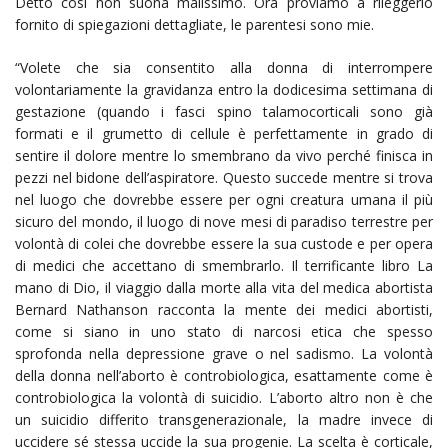
Detto così non suona malissimo. Ora proviamo a rileggerlo
fornito di spiegazioni dettagliate, le parentesi sono mie.
“Volete che sia consentito alla donna di interrompere
volontariamente la gravidanza entro la dodicesima settimana di
gestazione (quando i fasci spino talamocorticali sono già
formati e il grumetto di cellule è perfettamente in grado di
sentire il dolore mentre lo smembrano da vivo perché finisca in
pezzi nel bidone dell’aspiratore. Questo succede mentre si trova
nel luogo che dovrebbe essere per ogni creatura umana il più
sicuro del mondo, il luogo di nove mesi di paradiso terrestre per
volontà di colei che dovrebbe essere la sua custode e per opera
di medici che accettano di smembrarlo. Il terrificante libro La
mano di Dio, il viaggio dalla morte alla vita del medica abortista
Bernard Nathanson racconta la mente dei medici abortisti,
come si siano in uno stato di narcosi etica che spesso
sprofonda nella depressione grave o nel sadismo. La volontà
della donna nell’aborto è controbiologica, esattamente come è
controbiologica la volontà di suicidio. L’aborto altro non è che
un suicidio differito transgenerazionale, la madre invece di
uccidere sé stessa uccide la sua progenie. La scelta è corticale,