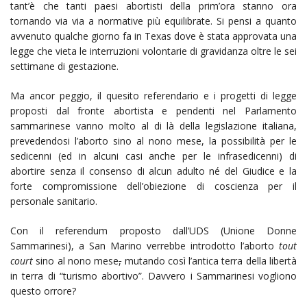
tant’è che tanti paesi abortisti della prim’ora stanno ora
tornando via via a normative più equilibrate. Si pensi a quanto
avvenuto qualche giorno fa in Texas dove è stata approvata una
legge che vieta le interruzioni volontarie di gravidanza oltre le sei
settimane di gestazione.
Ma ancor peggio, il quesito referendario e i progetti di legge
proposti dal fronte abortista e pendenti nel Parlamento
sammarinese vanno molto al di là della legislazione italiana,
prevedendosi l’aborto sino al nono mese, la possibilità per le
sedicenni (ed in alcuni casi anche per le infrasedicenni) di
abortire senza il consenso di alcun adulto né del Giudice e la
forte compromissione dell’obiezione di coscienza per il
personale sanitario.
Con il referendum proposto dall’UDS (Unione Donne
Sammarinesi), a San Marino verrebbe introdotto l’aborto
tout
court
sino al nono mese
,
mutando così l’antica terra della libertà
in terra di “turismo abortivo”. Davvero i Sammarinesi vogliono
questo orrore?