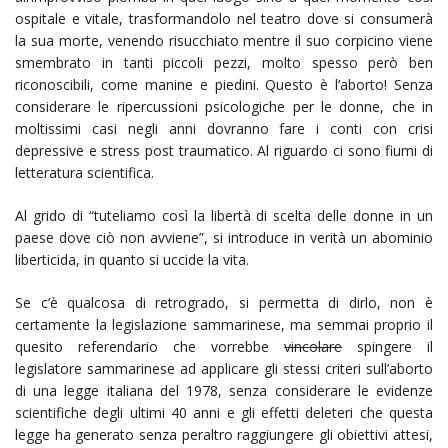
ospitale e vitale, trasformandolo nel teatro dove si consumerà
la sua morte, venendo risucchiato mentre il suo corpicino viene
smembrato in tanti piccoli pezzi, molto spesso però ben
riconoscibili, come manine e piedini. Questo è l’aborto! Senza
considerare le ripercussioni psicologiche per le donne, che in
moltissimi casi negli anni dovranno fare i conti con crisi
depressive e stress post traumatico. Al riguardo ci sono fiumi di
letteratura scientifica.
Al grido di “tuteliamo così la libertà di scelta delle donne in un
paese dove ciò non avviene”, si introduce in verità un abominio
liberticida, in quanto si uccide la vita.
Se c’è qualcosa di retrogrado, si permetta di dirlo, non è
certamente la legislazione sammarinese, ma semmai proprio il
quesito referendario che vorrebbe
vincolare
spingere il
legislatore sammarinese ad applicare gli stessi criteri sull’aborto
di una legge italiana del 1978, senza considerare le evidenze
scientifiche degli ultimi 40 anni e gli effetti deleteri che questa
legge ha generato senza peraltro raggiungere gli obiettivi attesi,