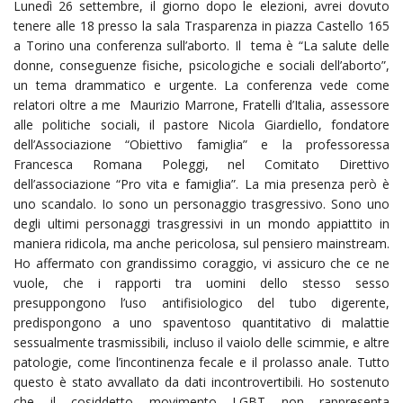
Lunedì 26 settembre, il giorno dopo le elezioni, avrei dovuto
tenere alle 18 presso la sala Trasparenza in piazza Castello 165
a Torino una conferenza sull’aborto. Il tema è “La salute delle
donne, conseguenze fisiche, psicologiche e sociali dell’aborto”,
un tema drammatico e urgente. La conferenza vede come
relatori oltre a me Maurizio Marrone, Fratelli d’Italia, assessore
alle politiche sociali, il pastore Nicola Giardiello, fondatore
dell’Associazione “Obiettivo famiglia” e la professoressa
Francesca Romana Poleggi, nel Comitato Direttivo
dell’associazione “Pro vita e famiglia”. La mia presenza però è
uno scandalo. Io sono un personaggio trasgressivo. Sono uno
degli ultimi personaggi trasgressivi in un mondo appiattito in
maniera ridicola, ma anche pericolosa, sul pensiero mainstream.
Ho affermato con grandissimo coraggio, vi assicuro che ce ne
vuole, che i rapporti tra uomini dello stesso sesso
presuppongono l’uso antifisiologico del tubo digerente,
predispongono a uno spaventoso quantitativo di malattie
sessualmente trasmissibili, incluso il vaiolo delle scimmie, e altre
patologie, come l’incontinenza fecale e il prolasso anale. Tutto
questo è stato avvallato da dati incontrovertibili. Ho sostenuto
che il cosiddetto movimento LGBT non rappresenta