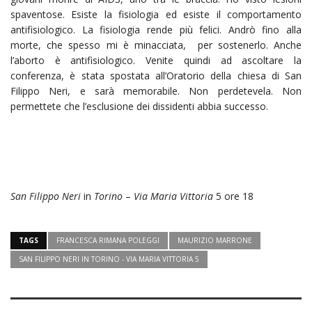
spaventose. Esiste la fisiologia ed esiste il comportamento
antifisiologico. La fisiologia rende più felici. Andrò fino alla
morte, che spesso mi è minacciata, per sostenerlo. Anche
l’aborto è antifisiologico. Venite quindi ad ascoltare la
conferenza, è stata spostata all’Oratorio della chiesa di San
Filippo Neri, e sarà memorabile. Non perdetevela. Non
permettete che l’esclusione dei dissidenti abbia successo.
San Filippo Neri
in
Torino
–
Via Maria Vittoria
5 ore 18
TAGS
FRANCESCA RIMANA POLEGGI
MAURIZIO MARRONE
SAN FILIPPO NERI IN TORINO - VIA MARIA VITTORIA 5