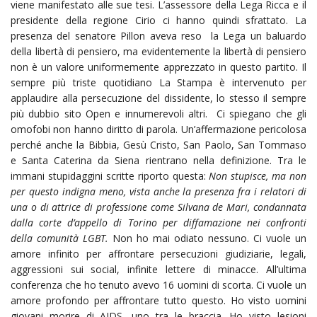
viene manifestato alle sue tesi. L’assessore della Lega Ricca e il
presidente della regione Cirio ci hanno quindi sfrattato. La
presenza del senatore Pillon aveva reso la Lega un baluardo
della libertà di pensiero, ma evidentemente la libertà di pensiero
non è un valore uniformemente apprezzato in questo partito. Il
sempre più triste quotidiano La Stampa è intervenuto per
applaudire alla persecuzione del dissidente, lo stesso il sempre
più dubbio sito Open e innumerevoli altri. Ci spiegano che gli
omofobi non hanno diritto di parola. Un’affermazione pericolosa
perché anche la Bibbia, Gesù Cristo, San Paolo, San Tommaso
e Santa Caterina da Siena rientrano nella definizione. Tra le
immani stupidaggini scritte riporto questa:
Non stupisce, ma non
per questo indigna meno, vista anche la presenza fra i relatori di
una o di attrice di professione come Silvana de Mari, condannata
dalla corte d’appello di Torino per diffamazione nei confronti
della comunità LGBT.
Non ho mai odiato nessuno. Ci vuole un
amore infinito per affrontare persecuzioni giudiziarie, legali,
aggressioni sui social, infinite lettere di minacce. All’ultima
conferenza che ho tenuto avevo 16 uomini di scorta. Ci vuole un
amore profondo per affrontare tutto questo. Ho visto uomini
giovani morire di AIDS, uno tra le braccia. Ho visto lesioni