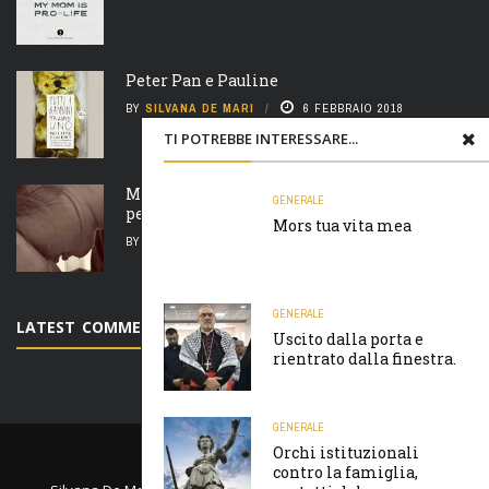
Peter Pan e Pauline
BY
SILVANA DE MARI
6 FEBBRAIO 2018
TI POTREBBE INTERESSARE...
Madre natura è un’ arcigna megera e non
GENERALE
perdona nulla
Mors tua vita mea
BY
SILVANA DE MARI
7 FEBBRAIO 2018
GENERALE
LATEST COMMENTS
Uscito dalla porta e
rientrato dalla finestra.
GENERALE
Orchi istituzionali
PRIVACY E COOKIES
contro la famiglia,