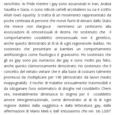
xenofobo. Ai Pride mentre i gay sono assassinati in Iran, Arabia
Saudita e Gaza, ci sono ridicoli cartelli arcobaleno su cui è scritto
Allah loves equality
. Si tratta di un movimento rappresentato da
poche centinaia di persone che riceve fiumi di denaro dallo Stato
che invece non elargisce nemmeno un centesimo alla
Associazioni di omosessuali di destra. Ho sostenuto che il
comportamento cosiddetto omosessuale non è genetico,
anche questo dimostrato al di là di ogni ragionevole dubbio. Ho
sostenuto che presentare ai bambini un comportamento
antifisiologico come fisiologico è gravissimo. Ho sostenuto che
gli ex gay sono più numerosi dei gay e sono molto più felici,
anche questo clamorosamente dimostrato. Ho sostenuto che il
concetto del vietato vietare che è alla base di costumi talmente
promiscui da moltiplicare per 140 (dimostrato da lavori medici
inoppugnabili) il rischio di malattie sessualmente trasmissibili e
da sdoganare l’uso sistematico di droghe nel cosiddetto Chem
sex, inevitabilmente diminuisce lo stigma per il cosiddetto
amore intergenerazionale, come dimostrato al di là di ogni
regione dubbio dalla saggistica e dalla letteratura gay, dalle
affermazioni di Mario Mieli e dall’ entusiasmo che nei siti LGBT