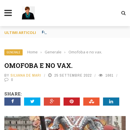
TY
Francia o Spagna purché si mangi
ULTIMI ARTICOLI
Home
›
Generale
›
Omofoba e no vax.
GENERALE
OMOFOBA E NO VAX.
BY
SILVANA DE MARI
25 SETTEMBRE 2022
1661
0
SHARE: