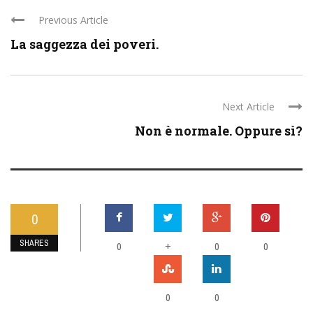
Previous Article
La saggezza dei poveri.
Next Article
Non è normale. Oppure sì?
0
SHARES
0
+
0
0
0
0