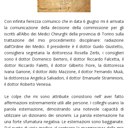
Con infinita fierezza comunico che in data 6 giugno mi è arrivata
la comunicazione della decisione della commissione per gli
iscritti all’Albo dei Medici Chirurghi della provincia di Torino sulla
trattazione del mio procedimento disciplinare: radiazione
dall’Ordine dei Medici. Il presidente è il dottor Guido Giustetto,
consigliera segretaria la dottoressa Rosella Zerbi, i consiglieri
sono il dottor Domenico Bertero, il dottor Riccardo Falcetta, il
dottor Riccardo Faletti, il dottor Gilberto Fiore, la dottoressa
Ivana Garione, il dottor Aldo Mazzone, il dottor Fernando Muià,
la dottoressa Angelica Salvadori, il dottor Emanuele Straminioni,
il dottor Roberto Venesia.
Le colpe che mi sono attribuite consistono nell’ aver fatto
affermazioni estremamente utili alle persone. I colleghi usano la
parola esternazione, dimostrando una notevole capacità di
utilizzare un dizionario dei sinonimi. La parola esternazione ha
una forte sfumatura negativa. Le esternazioni sono baggianate.
Dal punto di vista medico al contrario la maggioranza delle mie