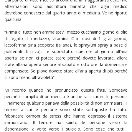
affermazioni sono addirittura banalità che ogni medico
dovrebbe conoscere dal quarto anno di medicina. Ve ne riporto
qualcuna
“Prima di tutto non ammalatevi: mezzo cucchiaino giorno di olio
di fegato di merluzzo, vitamina C in dosi di 1 g al giorno,
lactoferrina (una scoperta italiana), lo spray(uni spray a base di
polifenoli di ulivo), e soprattutto due ore al giorno all’aria
aperta; se non ci potete stare perché dovete lavorare, allora
state all’aria aperta sei ore al sabato e otto ore la domenica e
compensate. Se piove dovete stare all’aria aperta di più perché
ci sono meno ultravioletti”.
Mi ricordo quando ho pronunciato queste frasi. Sorridevo
perché il compito di un medico è anche rassicurare le persone.
Finalmente qualcuno parlava della possibilità di non ammalarsi. Il
terrore a cui le persone sono state sottoposte ha fatto
fabbricare ormoni da stress che hanno depresso il sistema
immunitario. Il terrore ha spinto le persone verso la
disperazione, a volte verso il suicidio. Sono cose che tutti i