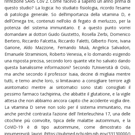
l’infezione SARS Cov 2. Come facevo a saperlo un anno prima di
questo studio? La logica: ho studiato fisiologia, ricordo l’esame
di patologia generale. So dell’importanza della vitamina D, e
dell’Omega tre, contenuti nell’olio di fegato di merluzzo, per la
potenza del sistema immunitario. E a questo punto vorrei
domandare ai dottori Guido Giustetto, Rosella Zerbi, Domenico
Bertero, Riccardo Falcetta, Riccardo Faletti, Gilberto Fiore, Ivana
Garione, Aldo Mazzone, Fernando Muià, Angelica Salvadori,
Emanuele Straminioni, Roberto Venesia, e lo domando esigendo
una risposta precisa, secondo loro quante vite ho salvato dando
questa banalissime informazioni? Secondo l’Università di Oslo,
ma anche secondo il professor Isaia, decine di migliaia mentre
tutti, e temo anche loro, si limitavano a consigliare terrore agli
asintomatici mentre ai sintomatici sono stati consigliati il
pessimo farmaco tachipirina, che abbatte il glutatione, e la vigile
attesa che non abbiamo ancora capito che accidente voglia dire.
La vitamina D serve non solo per il sistema immunitario, ma
anche perché contrasta l’azione dell’ l’interleuchina 17, una delle
citochine più coinvolte, tipica delle malattie autoimmuni, e la
CoViD-19 è di tipo autoimmune, come dimostrato da
innumerevoli lavori (https://pubmed.ncbi.nlm.nih.gov/33130000/)