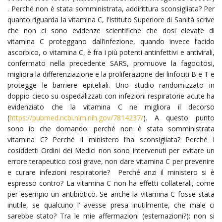
. Perché non è stata somministrata, addirittura sconsigliata? Per
quanto riguarda la vitamina C, l’Istituto Superiore di Sanità scrive
che non ci sono evidenze scientifiche che dosi elevate di
vitamina C proteggano dall’infezione, quando invece l’acido
ascorbico, o vitamina C, è fra i più potenti antinfettivi e antivirali,
confermato nella precedente SARS, promuove la fagocitosi,
migliora la differenziazione e la proliferazione dei linfociti B e T e
protegge le barriere epiteliali. Uno studio randomizzato in
doppio cieco su ospedalizzati con infezioni respiratorie acute ha
evidenziato che la vitamina C ne migliora il decorso
(
https://pubmed.ncbi.nlm.nih.gov/7814237/
). A questo punto
sono io che domando: perché non è stata somministrata
vitamina C? Perché il ministero l’ha sconsigliata? Perché i
cosiddetti Ordini dei Medici non sono intervenuti per evitare un
errore terapeutico così grave, non dare vitamina C per prevenire
e curare infezioni respiratorie? Perché anzi il ministero si è
espresso contro? La vitamina C non ha effetti collaterali, come
per esempio un antibiotico. Se anche la vitamina C fosse stata
inutile, se qualcuno l’ avesse presa inutilmente, che male ci
sarebbe stato? Tra le mie affermazioni (esternazioni?): non si