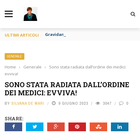
TY
Gravidanza per altri e apologia di pedofilia re
ULTIMI ARTICOLI
GENERALE
Home
›
Generale
›
Sono stata radiata dall’ordine dei medici:
evviva!
SONO STATA RADIATA DALL’ORDINE
DEI MEDICI: EVVIVA!
BY
SILVANA DE MARI
9 GIUGNO 2023
3047
0
SHARE: