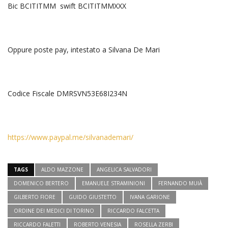
Bic BCITITMM swift BCITITMMXXX
Oppure poste pay, intestato a Silvana De Mari
Codice Fiscale DMRSVN53E68I234N
https://www.paypal.me/silvanademari/
TAGS
ALDO MAZZONE
ANGELICA SALVADORI
DOMENICO BERTERO
EMANUELE STRAMINIONI
FERNANDO MUIÀ
GILBERTO FIORE
GUIDO GIUSTETTO
IVANA GARIONE
ORDINE DEI MEDICI DI TORINO
RICCARDO FALCETTA
RICCARDO FALETTI
ROBERTO VENESIA
ROSELLA ZERBI