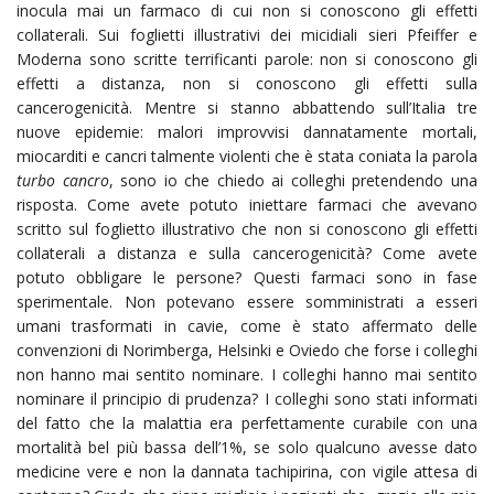
inocula mai un farmaco di cui non si conoscono gli effetti
collaterali. Sui foglietti illustrativi dei micidiali sieri Pfeiffer e
Moderna sono scritte terrificanti parole: non si conoscono gli
effetti a distanza, non si conoscono gli effetti sulla
cancerogenicità. Mentre si stanno abbattendo sull’Italia tre
nuove epidemie: malori improvvisi dannatamente mortali,
miocarditi e cancri talmente violenti che è stata coniata la parola
turbo cancro
, sono io che chiedo ai colleghi pretendendo una
risposta. Come avete potuto iniettare farmaci che avevano
scritto sul foglietto illustrativo che non si conoscono gli effetti
collaterali a distanza e sulla cancerogenicità? Come avete
potuto obbligare le persone? Questi farmaci sono in fase
sperimentale. Non potevano essere somministrati a esseri
umani trasformati in cavie, come è stato affermato delle
convenzioni di Norimberga, Helsinki e Oviedo che forse i colleghi
non hanno mai sentito nominare. I colleghi hanno mai sentito
nominare il principio di prudenza? I colleghi sono stati informati
del fatto che la malattia era perfettamente curabile con una
mortalità bel più bassa dell’1%, se solo qualcuno avesse dato
medicine vere e non la dannata tachipirina, con vigile attesa di