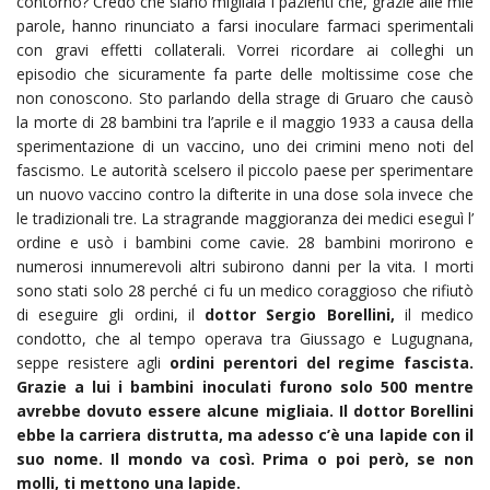
contorno? Credo che siano migliaia i pazienti che, grazie alle mie
parole, hanno rinunciato a farsi inoculare farmaci sperimentali
con gravi effetti collaterali. Vorrei ricordare ai colleghi un
episodio che sicuramente fa parte delle moltissime cose che
non conoscono. Sto parlando della strage di Gruaro che causò
la morte di 28 bambini tra l’aprile e il maggio 1933 a causa della
sperimentazione di un vaccino, uno dei crimini meno noti del
fascismo. Le autorità scelsero il piccolo paese per sperimentare
un nuovo vaccino contro la difterite in una dose sola invece che
le tradizionali tre. La stragrande maggioranza dei medici eseguì l’
ordine e usò i bambini come cavie. 28 bambini morirono e
numerosi innumerevoli altri subirono danni per la vita. I morti
sono stati solo 28 perché ci fu un medico coraggioso che rifiutò
di eseguire gli ordini, il
dottor Sergio Borellini
,
il medico
condotto, che al tempo operava tra Giussago e Lugugnana,
seppe resistere agli
ordini perentori del regime fascista.
Grazie a lui i bambini inoculati furono solo 500 mentre
avrebbe dovuto essere alcune migliaia. Il dottor Borellini
ebbe la carriera distrutta, ma adesso c’è una lapide con il
suo nome. Il mondo va così. Prima o poi però, se non
molli, ti mettono una lapide.