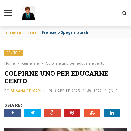
TY
Francia o Spagna purché si mangi
ULTIMI ARTICOLI
GENERALE
Home
›
Generale
›
Colpirne uno per educarne cento
COLPIRNE UNO PER EDUCARNE
CENTO
BY
SILVANA DE MARI
4 APRILE 2025
1077
0
SHARE: