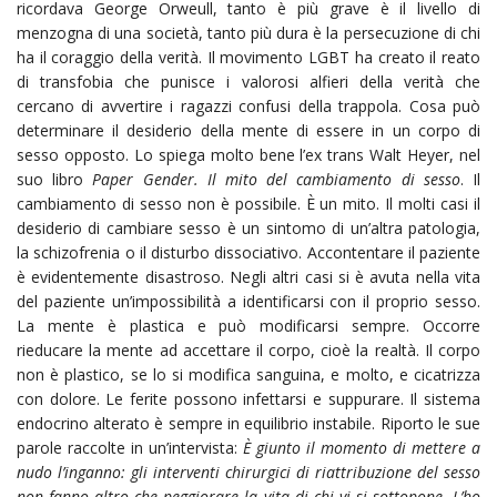
ricordava George Orweull, tanto è più grave è il livello di
menzogna di una società, tanto più dura è la persecuzione di chi
ha il coraggio della verità. Il movimento LGBT ha creato il reato
di transfobia che punisce i valorosi alfieri della verità che
cercano di avvertire i ragazzi confusi della trappola. Cosa può
determinare il desiderio della mente di essere in un corpo di
sesso opposto. Lo spiega molto bene l’ex trans Walt Heyer, nel
suo libro
Paper Gender. Il mito del cambiamento di sesso
. Il
cambiamento di sesso non è possibile. È un mito. Il molti casi il
desiderio di cambiare sesso è un sintomo di un’altra patologia,
la schizofrenia o il disturbo dissociativo. Accontentare il paziente
è evidentemente disastroso. Negli altri casi si è avuta nella vita
del paziente un’impossibilità a identificarsi con il proprio sesso.
La mente è plastica e può modificarsi sempre. Occorre
rieducare la mente ad accettare il corpo, cioè la realtà. Il corpo
non è plastico, se lo si modifica sanguina, e molto, e cicatrizza
con dolore. Le ferite possono infettarsi e suppurare. Il sistema
endocrino alterato è sempre in equilibrio instabile. Riporto le sue
parole raccolte in un’intervista:
È giunto il momento di mettere a
nudo l’inganno: gli interventi chirurgici di riattribuzione del sesso
non fanno altro che peggiorare la vita di chi vi si sottopone. L’ho