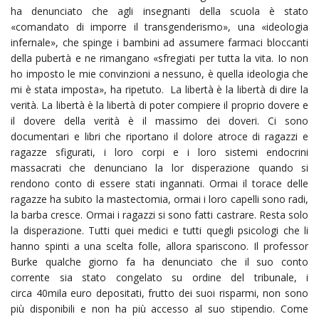
ha denunciato che agli insegnanti della scuola è stato
«comandato di imporre il transgenderismo», una «ideologia
infernale», che spinge i bambini ad assumere farmaci bloccanti
della pubertà e ne rimangano «sfregiati per tutta la vita. Io non
ho imposto le mie convinzioni a nessuno, è quella ideologia che
mi è stata imposta», ha ripetuto. La libertà è la libertà di dire la
verità. La libertà è la libertà di poter compiere il proprio dovere e
il dovere della verità è il massimo dei doveri. Ci sono
documentari e libri che riportano il dolore atroce di ragazzi e
ragazze sfigurati, i loro corpi e i loro sistemi endocrini
massacrati che denunciano la lor disperazione quando si
rendono conto di essere stati ingannati. Ormai il torace delle
ragazze ha subito la mastectomia, ormai i loro capelli sono radi,
la barba cresce. Ormai i ragazzi si sono fatti castrare. Resta solo
la disperazione. Tutti quei medici e tutti quegli psicologi che li
hanno spinti a una scelta folle, allora spariscono. Il professor
Burke qualche giorno fa ha denunciato che il suo conto
corrente
sia stato congelato
su ordine del tribunale, i
circa 40mila euro
depositati, frutto dei suoi risparmi, non sono
più disponibili e non ha più accesso al suo stipendio. Come