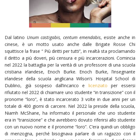
Dal latino
Unum castigabis, centum emendabis
, esiste anche in
cinese, è un motto usato anche dalle Brigate Rosse Chi
squittisce la frase “ Più diritti per tutti”, in realtà sta proclamando
il diritto a più doveri, più censura e più incarcerazioni. Comincia
nel 2022 la battaglia per la verità di un professore di una scuola
cristiana irlandese, Enoch Burke. Enoch Burke, l’insegnante
irlandese della scuola anglicana Wilson’s Hospital School di
Dublino, già sospeso dall’incarico e
licenziato
per essersi
rifiutato nel 2022 di chiamare uno studente “in transizione” con il
pronome “loro”, è stato incarcerato 3 volte in due anni per un
totale di 400 giorni di carcere. Nel 2022 la preside della scuola,
Niamh McShane, ha informato il personale che uno studente
era in “transizione” e che avrebbero dovuto riferirsi allo studente
con un nuovo nome e il pronome “loro”. C’era quindi un obbligo
di menzogna, perché bisognava parlare di un ragazzo con il