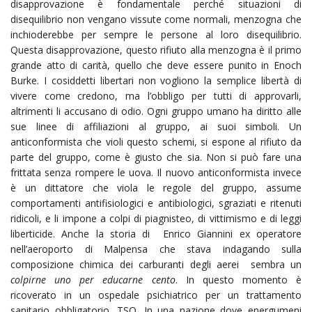
disapprovazione è fondamentale perché situazioni di
disequilibrio non vengano vissute come normali, menzogna che
inchioderebbe per sempre le persone al loro disequilibrio.
Questa disapprovazione, questo rifiuto alla menzogna è il primo
grande atto di carità, quello che deve essere punito in Enoch
Burke. I cosiddetti libertari non vogliono la semplice libertà di
vivere come credono, ma l’obbligo per tutti di approvarli,
altrimenti li accusano di odio. Ogni gruppo umano ha diritto alle
sue linee di affiliazioni al gruppo, ai suoi simboli. Un
anticonformista che violi questo schemi, si espone al rifiuto da
parte del gruppo, come è giusto che sia. Non si può fare una
frittata senza rompere le uova. Il nuovo anticonformista invece
è un dittatore che viola le regole del gruppo, assume
comportamenti antifisiologici e antibiologici, sgraziati e ritenuti
ridicoli, e li impone a colpi di piagnisteo, di vittimismo e di leggi
liberticide. Anche la storia di Enrico Giannini ex operatore
nell’aeroporto di Malpensa che stava indagando sulla
composizione chimica dei carburanti degli aerei sembra un
colpirne uno per educarne cento
. In questo momento è
ricoverato in un ospedale psichiatrico per un trattamento
sanitario obbligatorio, TSO. In una nazione dove energumeni