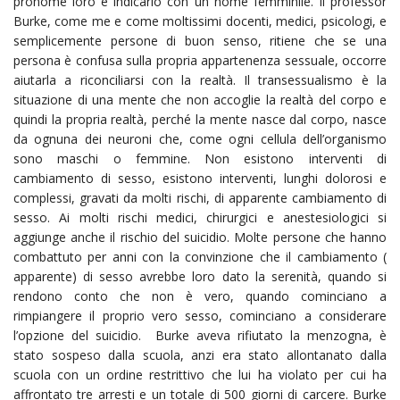
pronome loro e indicarlo con un nome femminile. Il professor
Burke, come me e come moltissimi docenti, medici, psicologi, e
semplicemente persone di buon senso, ritiene che se una
persona è confusa sulla propria appartenenza sessuale, occorre
aiutarla a riconciliarsi con la realtà. Il transessualismo è la
situazione di una mente che non accoglie la realtà del corpo e
quindi la propria realtà, perché la mente nasce dal corpo, nasce
da ognuna dei neuroni che, come ogni cellula dell’organismo
sono maschi o femmine. Non esistono interventi di
cambiamento di sesso, esistono interventi, lunghi dolorosi e
complessi, gravati da molti rischi, di apparente cambiamento di
sesso. Ai molti rischi medici, chirurgici e anestesiologici si
aggiunge anche il rischio del suicidio. Molte persone che hanno
combattuto per anni con la convinzione che il cambiamento (
apparente) di sesso avrebbe loro dato la serenità, quando si
rendono conto che non è vero, quando cominciano a
rimpiangere il proprio vero sesso, cominciano a considerare
l’opzione del suicidio. Burke aveva rifiutato la menzogna, è
stato sospeso dalla scuola, anzi era stato allontanato dalla
scuola con un ordine restrittivo che lui ha violato per cui ha
affrontato tre arresti e un totale di 500 giorni di carcere. Burke