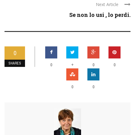
Next Article
Se non lo usi , lo perdi.
0
SHARES
0
+
0
0
0
0