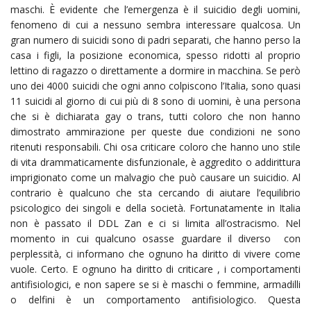
maschi. È evidente che l’emergenza è il suicidio degli uomini,
fenomeno di cui a nessuno sembra interessare qualcosa. Un
gran numero di suicidi sono di padri separati, che hanno perso la
casa i figli, la posizione economica, spesso ridotti al proprio
lettino di ragazzo o direttamente a dormire in macchina. Se però
uno dei 4000 suicidi che ogni anno colpiscono l’Italia, sono quasi
11 suicidi al giorno di cui più di 8 sono di uomini, è una persona
che si è dichiarata gay o trans, tutti coloro che non hanno
dimostrato ammirazione per queste due condizioni ne sono
ritenuti responsabili. Chi osa criticare coloro che hanno uno stile
di vita drammaticamente disfunzionale, è aggredito o addirittura
imprigionato come un malvagio che può causare un suicidio. Al
contrario è qualcuno che sta cercando di aiutare l’equilibrio
psicologico dei singoli e della società. Fortunatamente in Italia
non è passato il DDL Zan e ci si limita all’ostracismo. Nel
momento in cui qualcuno osasse guardare il diverso con
perplessità, ci informano che ognuno ha diritto di vivere come
vuole. Certo. E ognuno ha diritto di criticare , i comportamenti
antifisiologici, e non sapere se si è maschi o femmine, armadilli
o delfini è un comportamento antifisiologico. Questa