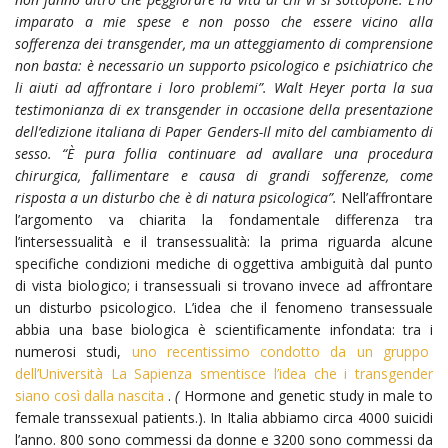
imparato a mie spese e non posso che essere vicino alla
sofferenza dei transgender, ma un atteggiamento di comprensione
non basta: è necessario un supporto psicologico e psichiatrico che
li aiuti ad affrontare i loro problemi”. Walt Heyer porta la sua
testimonianza di ex transgender in occasione della presentazione
dell’edizione italiana di Paper Genders-Il mito del cambiamento di
sesso. “È pura follia continuare ad avallare una procedura
chirurgica, fallimentare e causa di grandi sofferenze, come
risposta a un disturbo che è di natura psicologica”.
Nell’affrontare
l’argomento va chiarita la fondamentale differenza tra
l’intersessualità e il transessualità: la prima riguarda alcune
specifiche condizioni mediche di oggettiva ambiguità dal punto
di vista biologico; i transessuali si trovano invece ad affrontare
un disturbo psicologico. L’idea che il fenomeno transessuale
abbia una base biologica è scientificamente infondata: tra i
numerosi studi,
uno recentissimo condotto da un gruppo
dell’Università La Sapienza smentisce l’idea che i transgender
siano così dalla nascita
.
(
Hormone and genetic study in male to
female transsexual patients.). In Italia abbiamo circa 4000 suicidi
l’anno. 800 sono commessi da donne e 3200 sono commessi da