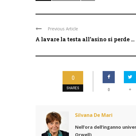
Previous Article
A lavare la testa all’asino si perde ...
0
SHARES
0
+
Silvana De Mari
Nell’ora dell’inganno univer
Orwell)