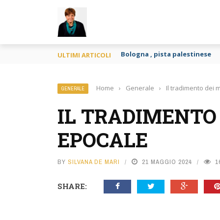
TY
Gravidanza per altri e apologia
ULTIMI ARTICOLI
Home
›
Generale
›
Il tradimento dei 
GENERALE
IL TRADIMENTO 
EPOCALE
BY
SILVANA DE MARI
21 MAGGIO 2024
1
SHARE: