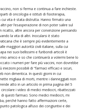
accino, non si ferma e continua a fare inchieste.
arti di oncologia e istituti di fisioterapia,
 cui vita è stata distrutta. Hanno firmato una
, altri per l’esasperazione di non poter salire sul
 un ricatto, altre ancora per convinzione pensando
ando la vita di altri. Inocularsi è stato
vaticana che è sempre più evidentemente a
lle maggiori autorità civili italiane, sulla cui
 nei suoi bellissimi e furibondi articoli è
n mio amico e so che continuerà a volermi bene lo
occato i numeri per fare più vaccini, non dovrebbe
iniezioni possibili di “farmaci efficaci e sicuri,
b non dimentica. In questi giorni in cui
mette migliaia di morti, mentre i danneggiati non
ende atto in un articolo in prima pagina del 5
circolare i video di medici mediocri, ribattezzati
ia di questi farmaci. Sono medici mediocri, mi
ba, perché hanno fatto affermazioni certe,
punto patologica all’uso dei congiuntivi e dei