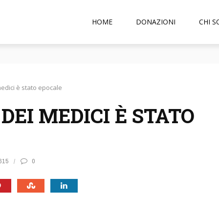
HOME
DONAZIONI
CHI 
 di pedofilia reati universali
medici è stato epocale
DEI MEDICI È STATO
615
0