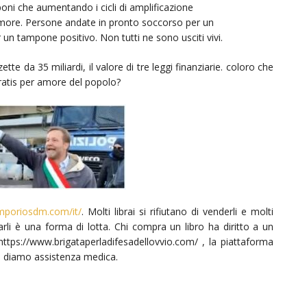
oni che aumentando i cicli di amplificazione
 more. Persone andate in pronto soccorso per un
er un tampone positivo. Non tutti ne sono usciti vivi.
 da 35 miliardi, il valore di tre leggi finanziarie. coloro che
gratis per amore del popolo?
mporiosdm.com/it/
. Molti librai si rifiutano di venderli e molti
starli è una forma di lotta. Chi compra un libro ha diritto a un
 https://www.brigataperladifesadellovvio.com/ , la piattaforma
e diamo assistenza medica.