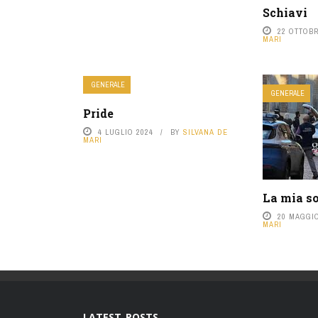
Schiavi
22 OTTOBR
MARI
GENERALE
GENERALE
Pride
4 LUGLIO 2024
BY
SILVANA DE
MARI
La mia so
20 MAGGIO
MARI
LATEST POSTS