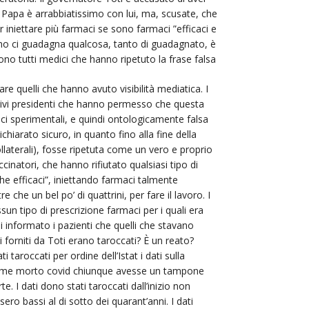
l Papa è arrabbiatissimo con lui, ma, scusate, che
 iniettare più farmaci se sono farmaci ”efficaci e
uno ci guadagna qualcosa, tanto di guadagnato, è
sono tutti medici che hanno ripetuto la frase falsa
lare quelli che hanno avuto visibilità mediatica. I
lativi presidenti che hanno permesso che questa
maci sperimentali, e quindi ontologicamente falsa
iarato sicuro, in quanto fino alla fine della
laterali), fosse ripetuta come un vero e proprio
cinatori, che hanno rifiutato qualsiasi tipo di
che efficaci”, iniettando farmaci talmente
che un bel po’ di quattrini, per fare il lavoro. I
sun tipo di prescrizione farmaci per i quali era
 informato i pazienti che quelli che stavano
 forniti da Toti erano taroccati? È un reato?
 taroccati per ordine dell’Istat i dati sulla
e come morto covid chiunque avesse un tampone
. I dati dono stati taroccati dall’inizio non
ero bassi al di sotto dei quarant’anni. I dati