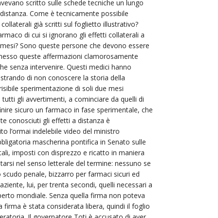
 avevano scritto sulle schede tecniche un lungo
ti a distanza. Come è tecnicamente possibile
llaterali già scritti sul foglietto illustrativo?
aco di cui si ignorano gli effetti collaterali a
e mesi? Sono queste persone che devono essere
permesso queste affermazioni clamorosamente
che senza intervenire. Questi medici hanno
strando di non conoscere la storia della
isibile sperimentazione di soli due mesi
tti gli avvertimenti, a cominciare da quelli di
inire sicuro un farmaco in fase sperimentale, che
e conosciuti gli effetti a distanza è
o l’ormai indelebile video del ministro
bbligatoria mascherina pontifica in Senato sulle
ali, imposti con disprezzo e ricatto in maniera
etarsi nel senso letterale del termine: nessuno se
o scudo penale, bizzarro per farmaci sicuri ed
paziente, lui, per trenta secondi, quelli necessari a
sperto mondiale. Senza quella firma non poteva
irma è stata considerata libera, quindi il foglio
ratoria. Il governatore Toti è accusato di aver