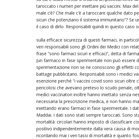
taroccato i numeri per iniettare più vaccini. Max de
male c’è? Che male c’è a taroccare qualche dato per
sicuri che potenziano il sistema immunitario”? Se 
il caso di dirlo. Responsabili quindi in questo caso 
sulla efficace sicurezza di questi farmaci, in partico
veri responsabili sono gli Ordini dei Medici con re
frase “sono farmaci sicuri e efficaci”, detta di far
(un farmaco in fase sperimentale non può essere dich
sperimentazione non se ne conoscono gli effetti col
battage pubblicitario. Responsabili sono i medici vac
esenzione perché “i vaccini covid sono sicuri oltre 
pericolosi che avevano preteso lo scudo penale, oltre 
medici vaccinatori inoltre hanno iniettato senza nes
necessaria la prescrizione medica, e non hanno mai
iniettando erano farmaci in fase sperimentale. I dati
Maddai. I dati sono stati sempre taroccati. Sono stati
mortalità: circolari hanno imposto di classificar
positivo indipendentemente dalla vera causa di morte
ricordando mai i veri tassi di mortalità e quanto foss