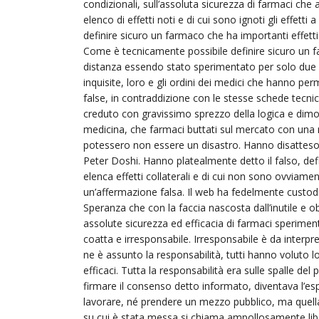
condizionali, sull’assoluta sicurezza di farmaci che
elenco di effetti noti e di cui sono ignoti gli effet
definire sicuro un farmaco che ha importanti effetti co
Come è tecnicamente possibile definire sicuro un farm
distanza essendo stato sperimentato per solo du
inquisite, loro e gli ordini dei medici che hanno 
false, in contraddizione con le stesse schede tecni
creduto con gravissimo sprezzo della logica e dimo
medicina, che farmaci buttati sul mercato con una r
potessero non essere un disastro. Hanno disatteso tu
Peter Doshi. Hanno platealmente detto il falso, def
elenca effetti collaterali e di cui non sono ovviament
un’affermazione falsa. Il web ha fedelmente custodit
Speranza che con la faccia nascosta dall’inutile e o
assolute sicurezza ed efficacia di farmaci speriment
coatta e irresponsabile. Irresponsabile è da interpr
ne è assunto la responsabilità, tutti hanno voluto l
efficaci. Tutta la responsabilità era sulle spalle del 
firmare il consenso detto informato, diventava l’e
lavorare, né prendere un mezzo pubblico, ma quella f
su cui è stata messa si chiama ampollosamente libe