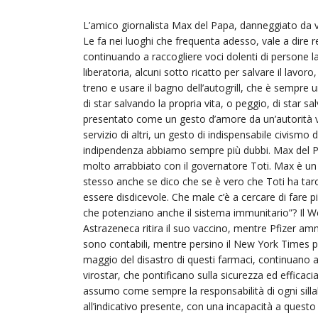
L’amico giornalista Max del Papa, danneggiato da v
Le fa nei luoghi che frequenta adesso, vale a dire rep
continuando a raccogliere voci dolenti di persone la
liberatoria, alcuni sotto ricatto per salvare il lavoro
treno e usare il bagno dell’autogrill, che è sempre
di star salvando la propria vita, o peggio, di star salv
presentato come un gesto d’amore da un’autorità 
servizio di altri, un gesto di indispensabile civismo da
indipendenza abbiamo sempre più dubbi. Max del Papa
molto arrabbiato con il governatore Toti. Max è u
stesso anche se dico che se è vero che Toti ha tar
essere disdicevole. Che male c’è a cercare di fare più 
che potenziano anche il sistema immunitario”? Il We
Astrazeneca ritira il suo vaccino, mentre Pfizer am
sono contabili, mentre persino il New York Times pr
maggio del disastro di questi farmaci, continuano a 
virostar, che pontificano sulla sicurezza ed efficac
assumo come sempre la responsabilità di ogni silla
all’indicativo presente, con una incapacità a questo 