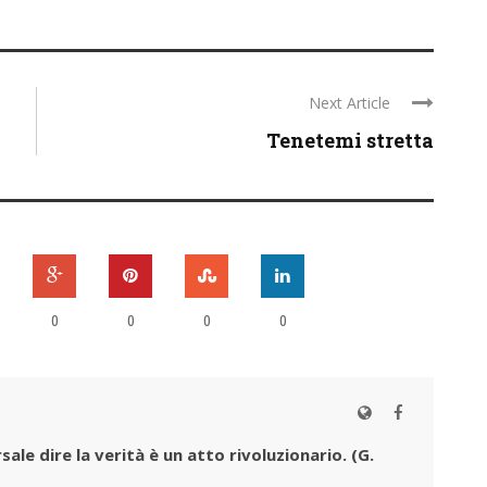
Next Article
Tenetemi stretta
0
0
0
0
sale dire la verità è un atto rivoluzionario.
(G.