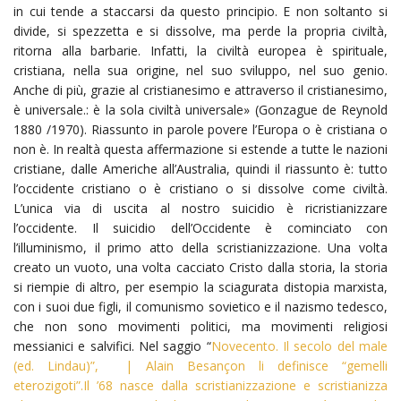
in cui tende a staccarsi da questo principio. E non soltanto si
divide, si spezzetta e si dissolve, ma perde la propria civiltà,
ritorna alla barbarie. Infatti, la civiltà europea è spirituale,
cristiana, nella sua origine, nel suo sviluppo, nel suo genio.
Anche di più, grazie al cristianesimo e attraverso il cristianesimo,
è universale.: è la sola civiltà universale» (Gonzague de Reynold
1880 /1970). Riassunto in parole povere l’Europa o è cristiana o
non è. In realtà questa affermazione si estende a tutte le nazioni
cristiane, dalle Americhe all’Australia, quindi il riassunto è: tutto
l’occidente cristiano o è cristiano o si dissolve come civiltà.
L’unica via di uscita al nostro suicidio è ricristianizzare
l’occidente. Il suicidio dell’Occidente è cominciato con
l’illuminismo, il primo atto della scristianizzazione. Una volta
creato un vuoto, una volta cacciato Cristo dalla storia, la storia
si riempie di altro, per esempio la sciagurata distopia marxista,
con i suoi due figli, il comunismo sovietico e il nazismo tedesco,
che non sono movimenti politici, ma movimenti religiosi
messianici e salvifici. Nel saggio “
Novecento. Il secolo del male
(ed. Lindau)”, | Alain Besançon li definisce “gemelli
eterozigoti”.Il ’68 nasce dalla scristianizzazione e scristianizza