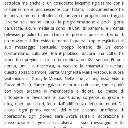
cattolica ma anche di un cosiddetto laicismo rigidissimo con il
cristianesimo e acquiescente con l’islam, il documentario ha
incontrato un muro di silenzio e, un vero e proprio boicottaggio.
Diverse sale hanno ritirato la programmazione a pochi giorni
dall’uscita, alcuni media si sono rifiutati di parlarne, e i canali
televisivi pubblici hanno chiuso le porte a qualsiasi forma di
promozione. Il film evidentemente fa paura: troppo esplicito nel
suo messaggio spirituale, troppo lontano da un certo
conformismo culturale. Ma il pubblico, ancora una volta, ha
smentito i pregiudizi. La storia comincia nel XVII secolo. Fu una
donna, umile e nascosta, a ricevere la chiamata a rivelare
questo abisso d’amore: Santa Margherita Maria Alacoque, suora
visitandina di Paray-le-Monial. Nelle sue visioni, essa vide il
Cuore di Gesù, fiammeggiante e coronato di spine, che le parlò
con voce ardente di misericordia e dolore. Le chiese di
diffondere la devozione al suo Cuore, sorgente di grazia e
rifugio per i peccatori, ferito dall’indifferenza dei cuori umani. Da
allora, ogni primo venerdì del mese divenne un’offerta di
riparazione, ogni giovedì sera un’ora santa di adorazione e
consolazione. I gesuiti raccolsero il suo messaggio e lo