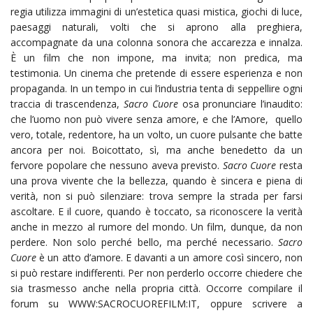
regia utilizza immagini di un’estetica quasi mistica, giochi di luce,
paesaggi naturali, volti che si aprono alla preghiera,
accompagnate da una colonna sonora che accarezza e innalza.
È un film che non impone, ma invita; non predica, ma
testimonia. Un cinema che pretende di essere esperienza e non
propaganda. In un tempo in cui l’industria tenta di seppellire ogni
traccia di trascendenza,
Sacro Cuore
osa pronunciare l’inaudito:
che l’uomo non può vivere senza amore, e che l’Amore, quello
vero, totale, redentore, ha un volto, un cuore pulsante che batte
ancora per noi. Boicottato, sì, ma anche benedetto da un
fervore popolare che nessuno aveva previsto.
Sacro Cuore
resta
una prova vivente che la bellezza, quando è sincera e piena di
verità, non si può silenziare: trova sempre la strada per farsi
ascoltare. E il cuore, quando è toccato, sa riconoscere la verità
anche in mezzo al rumore del mondo. Un film, dunque, da non
perdere. Non solo perché bello, ma perché necessario.
Sacro
Cuore
è un atto d’amore. E davanti a un amore così sincero, non
si può restare indifferenti. Per non perderlo occorre chiedere che
sia trasmesso anche nella propria città. Occorre compilare il
forum su WWW:SACROCUOREFILM:IT, oppure scrivere a