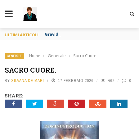
TY
Gravidanza per altri e apologia di pedofilia re
ULTIMI ARTICOLI
Home
›
Generale
›
Sacro Cuore.
GENERALE
SACRO CUORE.
BY
SILVANA DE MARI
17 FEBBRAIO 2026
462
0
SHARE: