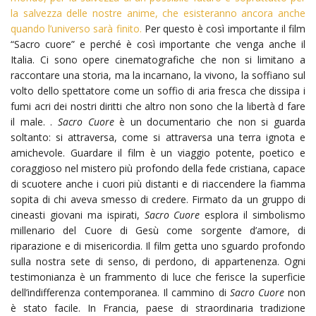
la salvezza delle nostre anime, che esisteranno ancora anche
quando l’universo sarà finito.
Per questo è così importante il film
“Sacro cuore” e perché è così importante che venga anche il
Italia. Ci sono opere cinematografiche che non si limitano a
raccontare una storia, ma la incarnano, la vivono, la soffiano sul
volto dello spettatore come un soffio di aria fresca che dissipa i
fumi acri dei nostri diritti che altro non sono che la libertà d fare
il male. .
Sacro Cuore
è un documentario che non si guarda
soltanto: si attraversa, come si attraversa una terra ignota e
amichevole. Guardare il film è un viaggio potente, poetico e
coraggioso nel mistero più profondo della fede cristiana, capace
di scuotere anche i cuori più distanti e di riaccendere la fiamma
sopita di chi aveva smesso di credere. Firmato da un gruppo di
cineasti giovani ma ispirati,
Sacro Cuore
esplora il simbolismo
millenario del Cuore di Gesù come sorgente d’amore, di
riparazione e di misericordia. Il film getta uno sguardo profondo
sulla nostra sete di senso, di perdono, di appartenenza. Ogni
testimonianza è un frammento di luce che ferisce la superficie
dell’indifferenza contemporanea. Il cammino di
Sacro Cuore
non
è stato facile. In Francia, paese di straordinaria tradizione