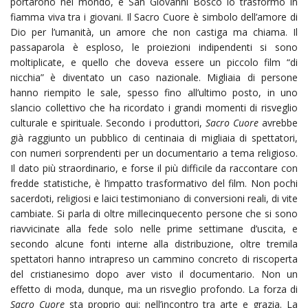
portarono nel mondo, e San Giovanni Bosco lo trasformò in
fiamma viva tra i giovani. Il Sacro Cuore è simbolo dell’amore di
Dio per l’umanità, un amore che non castiga ma chiama. Il
passaparola è esploso, le proiezioni indipendenti si sono
moltiplicate, e quello che doveva essere un piccolo film “di
nicchia” è diventato un caso nazionale. Migliaia di persone
hanno riempito le sale, spesso fino all’ultimo posto, in uno
slancio collettivo che ha ricordato i grandi momenti di risveglio
culturale e spirituale. Secondo i produttori,
Sacro Cuore
avrebbe
già raggiunto un pubblico di centinaia di migliaia di spettatori,
con numeri sorprendenti per un documentario a tema religioso.
Il dato più straordinario, e forse il più difficile da raccontare con
fredde statistiche, è l’impatto trasformativo del film. Non pochi
sacerdoti, religiosi e laici testimoniano di conversioni reali, di vite
cambiate. Si parla di oltre millecinquecento persone che si sono
riavvicinate alla fede solo nelle prime settimane d’uscita, e
secondo alcune fonti interne alla distribuzione, oltre tremila
spettatori hanno intrapreso un cammino concreto di riscoperta
del cristianesimo dopo aver visto il documentario. Non un
effetto di moda, dunque, ma un risveglio profondo. La forza di
Sacro Cuore
sta proprio qui: nell’incontro tra arte e grazia. La