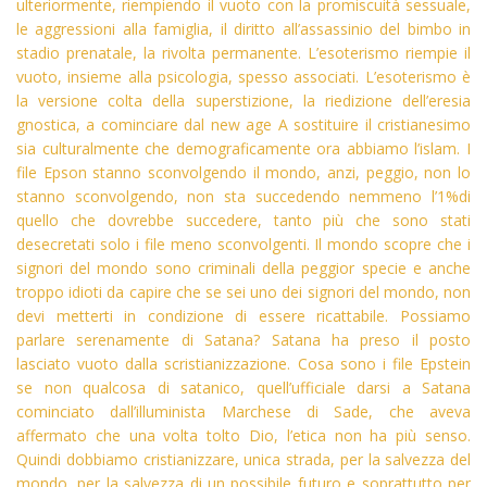
ulteriormente, riempiendo il vuoto con la promiscuità sessuale,
le aggressioni alla famiglia, il diritto all’assassinio del bimbo in
stadio prenatale, la rivolta permanente. L’esoterismo riempie il
vuoto, insieme alla psicologia, spesso associati. L’esoterismo è
la versione colta della superstizione, la riedizione dell’eresia
gnostica, a cominciare dal new age A sostituire il cristianesimo
sia culturalmente che demograficamente ora abbiamo l’islam. I
file Epson stanno sconvolgendo il mondo, anzi, peggio, non lo
stanno sconvolgendo, non sta succedendo nemmeno l’1%di
quello che dovrebbe succedere, tanto più che sono stati
desecretati solo i file meno sconvolgenti. Il mondo scopre che i
signori del mondo sono criminali della peggior specie e anche
troppo idioti da capire che se sei uno dei signori del mondo, non
devi metterti in condizione di essere ricattabile. Possiamo
parlare serenamente di Satana? Satana ha preso il posto
lasciato vuoto dalla scristianizzazione. Cosa sono i file Epstein
se non qualcosa di satanico, quell’ufficiale darsi a Satana
cominciato dall’illuminista Marchese di Sade, che aveva
affermato che una volta tolto Dio, l’etica non ha più senso.
Quindi dobbiamo cristianizzare, unica strada, per la salvezza del
mondo, per la salvezza di un possibile futuro e soprattutto per