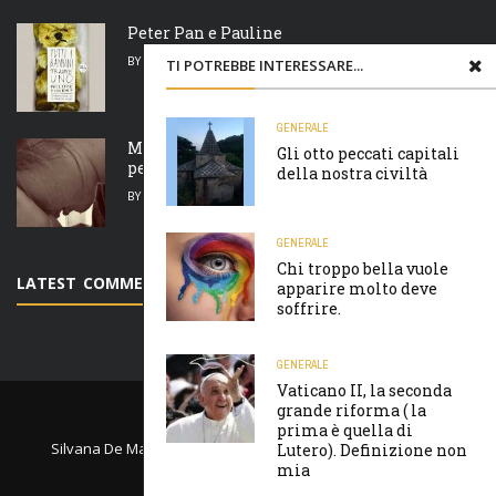
Peter Pan e Pauline
BY
SILVANA DE MARI
6 FEBBRAIO 2018
TI POTREBBE INTERESSARE...
GENERALE
Madre natura è un’ arcigna megera e non
Gli otto peccati capitali
perdona nulla
della nostra civiltà
BY
SILVANA DE MARI
7 FEBBRAIO 2018
GENERALE
Chi troppo bella vuole
LATEST COMMENTS
apparire molto deve
soffrire.
GENERALE
Vaticano II, la seconda
grande riforma ( la
PRIVACY E COOKIES
prima è quella di
Silvana De Mari Community © Copyright 2020 - Powered by
Lutero). Definizione non
mia
EmmeHost