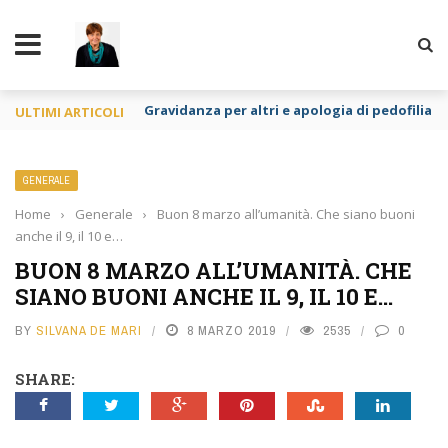
TY
Gravidanza per altri e apologia di pedofilia re
ULTIMI ARTICOLI
GENERALE
Home
›
Generale
›
Buon 8 marzo all’umanità. Che siano buoni
anche il 9, il 10 e…
BUON 8 MARZO ALL’UMANITÀ. CHE
SIANO BUONI ANCHE IL 9, IL 10 E…
BY
SILVANA DE MARI
8 MARZO 2019
2535
0
SHARE: