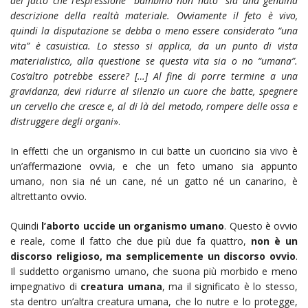
del fatto che l’espressione “bambino non nato” sia una genuina
descrizione della realtà materiale. Ovviamente il feto è vivo,
quindi la disputazione se debba o meno essere considerato “una
vita” è casuistica. Lo stesso si applica, da un punto di vista
materialistico, alla questione se questa vita sia o no “umana”.
Cos’altro potrebbe essere? […] Al fine di porre termine a una
gravidanza, devi ridurre al silenzio un cuore che batte, spegnere
un cervello che cresce e, al di là del metodo, rompere delle ossa e
distruggere degli organi
».
In effetti che un organismo in cui batte un cuoricino sia vivo è
un’affermazione ovvia, e che un feto umano sia appunto
umano, non sia né un cane, né un gatto né un canarino, è
altrettanto ovvio.
Quindi
l’aborto uccide un organismo umano
. Questo è ovvio
e reale, come il fatto che due più due fa quattro,
non è un
discorso religioso, ma semplicemente un discorso ovvio
.
Il suddetto organismo umano, che suona più morbido e meno
impegnativo di
creatura umana
, ma il significato è lo stesso,
sta dentro un’altra creatura umana, che lo nutre e lo protegge,