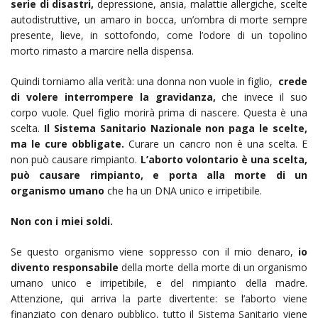
serie di disastri,
depressione, ansia, malattie allergiche, scelte
autodistruttive, un amaro in bocca, un’ombra di morte sempre
presente, lieve, in sottofondo, come l’odore di un topolino
morto rimasto a marcire nella dispensa.
Quindi torniamo alla verità: una donna non vuole in figlio,
crede
di volere interrompere la gravidanza,
che invece il suo
corpo vuole. Quel figlio morirà prima di nascere. Questa è una
scelta.
Il Sistema Sanitario Nazionale non paga le scelte,
ma le cure obbligate.
Curare un cancro non è una scelta. E
non può causare rimpianto.
L’aborto volontario è una scelta,
può causare rimpianto, e porta alla morte di un
organismo umano
che ha un DNA unico e irripetibile.
Non con i miei soldi.
Se questo organismo viene soppresso con il mio denaro,
io
divento responsabile
della morte della morte di un organismo
umano unico e irripetibile, e del rimpianto della madre.
Attenzione, qui arriva la parte divertente: se l’aborto viene
finanziato con denaro pubblico, tutto il Sistema Sanitario viene