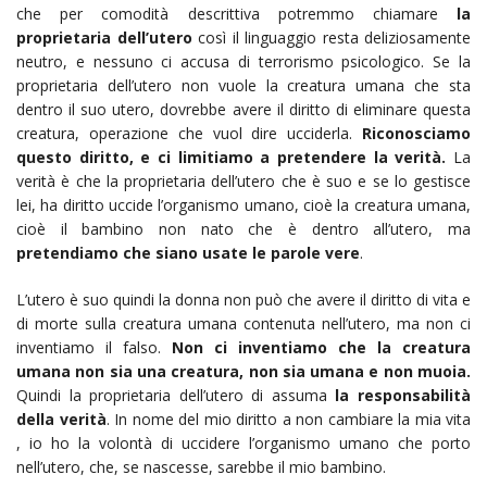
che per comodità descrittiva potremmo chiamare
la
proprietaria dell’utero
così il linguaggio resta deliziosamente
neutro, e nessuno ci accusa di terrorismo psicologico. Se la
proprietaria dell’utero non vuole la creatura umana che sta
dentro il suo utero, dovrebbe avere il diritto di eliminare questa
creatura, operazione che vuol dire ucciderla.
Riconosciamo
questo diritto, e ci limitiamo a pretendere la verità.
La
verità è che la proprietaria dell’utero che è suo e se lo gestisce
lei, ha diritto uccide l’organismo umano, cioè la creatura umana,
cioè il bambino non nato che è dentro all’utero, ma
pretendiamo che siano usate le parole vere
.
L’utero è suo quindi la donna non può che avere il diritto di vita e
di morte sulla creatura umana contenuta nell’utero, ma non ci
inventiamo il falso.
Non ci inventiamo che la creatura
umana non sia una creatura, non sia umana e non muoia.
Quindi la proprietaria dell’utero di assuma
la responsabilità
della verità
. In nome del mio diritto a non cambiare la mia vita
, io ho la volontà di uccidere l’organismo umano che porto
nell’utero, che, se nascesse, sarebbe il mio bambino.