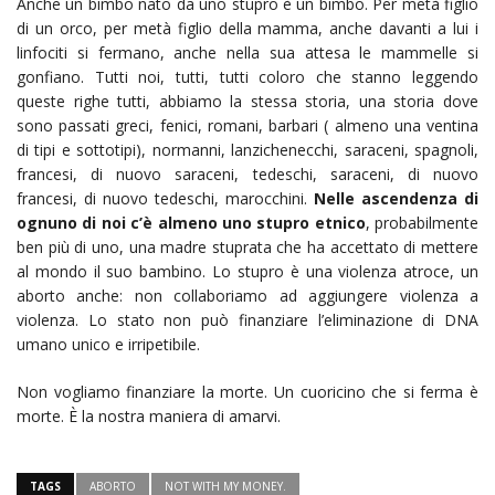
Anche un bimbo nato da uno stupro è un bimbo. Per metà figlio
di un orco, per metà figlio della mamma, anche davanti a lui i
linfociti si fermano, anche nella sua attesa le mammelle si
gonfiano. Tutti noi, tutti, tutti coloro che stanno leggendo
queste righe tutti, abbiamo la stessa storia, una storia dove
sono passati greci, fenici, romani, barbari ( almeno una ventina
di tipi e sottotipi), normanni, lanzichenecchi, saraceni, spagnoli,
francesi, di nuovo saraceni, tedeschi, saraceni, di nuovo
francesi, di nuovo tedeschi, marocchini.
Nelle ascendenza di
ognuno di noi c’è almeno uno stupro etnico
, probabilmente
ben più di uno, una madre stuprata che ha accettato di mettere
al mondo il suo bambino. Lo stupro è una violenza atroce, un
aborto anche: non collaboriamo ad aggiungere violenza a
violenza. Lo stato non può finanziare l’eliminazione di DNA
umano unico e irripetibile.
Non vogliamo finanziare la morte. Un cuoricino che si ferma è
morte. È la nostra maniera di amarvi.
TAGS
ABORTO
NOT WITH MY MONEY.