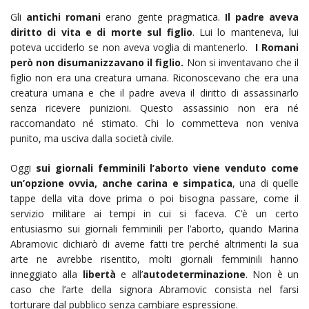
Gli
antichi romani
erano gente pragmatica.
Il padre aveva
diritto di vita e di morte sul figlio
. Lui lo manteneva, lui
poteva ucciderlo se non aveva voglia di mantenerlo.
I Romani
però non disumanizzavano il figlio.
Non si inventavano che il
figlio non era una creatura umana. Riconoscevano che era una
creatura umana e che il padre aveva il diritto di assassinarlo
senza ricevere punizioni. Questo assassinio non era né
raccomandato né stimato. Chi lo commetteva non veniva
punito, ma usciva dalla società civile.
Oggi
sui giornali femminili l’aborto viene venduto come
un’opzione ovvia, anche carina e simpatica
, una di quelle
tappe della vita dove prima o poi bisogna passare, come il
servizio militare ai tempi in cui si faceva. C’è un certo
entusiasmo sui giornali femminili per l’aborto, quando Marina
Abramovic dichiarò di averne fatti tre perché altrimenti la sua
arte ne avrebbe risentito, molti giornali femminili hanno
inneggiato alla
libertà
e all’
autodeterminazione
. Non è un
caso che l’arte della signora Abramovic consista nel farsi
torturare dal pubblico senza cambiare espressione.