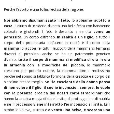
Perché l’aborto è una follia, l’eclissi della ragione.
Noi abbiamo disumanizzato il feto, lo abbiamo ridotto a
cosa.
Il diritto di ucciderlo diventa una bella festa con bandierine
colorate e girotondi. Il feto è descritto e sentito
come un
parassita
, un corpo estraneo.
In realtà è un figlio,
e tutto il
corpo della proprietaria dell’utero in realtà è il corpo della
mamma lo accoglie
: tutti i leucociti della mamma si fermano
davanti al piccolino, anche se ha un patrimonio genetico
diverso,
tutto il corpo di mamma si modifica di ora in ora
in armonia con le modifiche del piccolo
, le mammelle
crescono per poterlo nutrire, la mamma dorme moltissimo
perché nel sonno si fabbrica l’ormone della crescita e il corpo del
piccolino cresce meglio.
Se l’io cosciente della donna pensa
di non volere il figlio, il suo io inconscio , sempre, lo vuole
con la potenza arcaica dei nostri corpi straordinari
che
hanno la arcaica magia di dare la vita, di proteggerla e di nutrirla
e
se il processo viene interrotto l’io inconscio si irrita,
lui il
bimbo lo voleva, si irrita e
diventa una belva, e scatena una