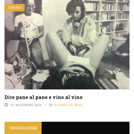
GENERALE
Dire pane al pane e vino al vino
21 NOVEMBRE 2024
BY
SILVANA DE MARI
CRONOLOGIA