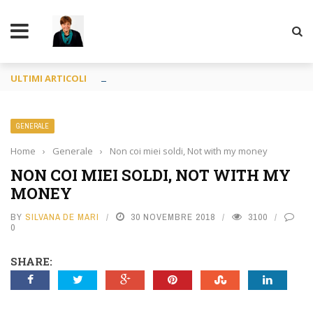
TY
Francia o Spagna purché si mangi
ULTIMI ARTICOLI
GENERALE
Home
›
Generale
›
Non coi miei soldi, Not with my money
NON COI MIEI SOLDI, NOT WITH MY
MONEY
BY
SILVANA DE MARI
30 NOVEMBRE 2018
3100
0
SHARE: