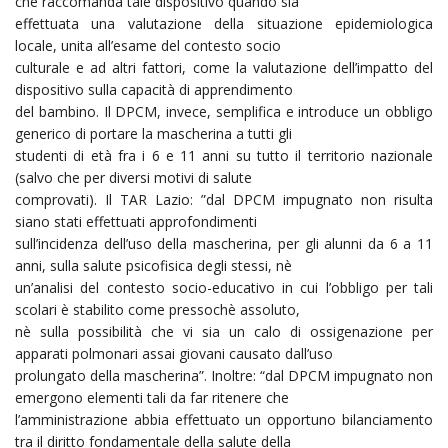
che raccomanda tale dispositivo quando sia
effettuata una valutazione della situazione epidemiologica
locale, unita all’esame del contesto socio
culturale e ad altri fattori, come la valutazione dell’impatto del
dispositivo sulla capacità di apprendimento
del bambino. Il DPCM, invece, semplifica e introduce un obbligo
generico di portare la mascherina a tutti gli
studenti di età fra i 6 e 11 anni su tutto il territorio nazionale
(salvo che per diversi motivi di salute
comprovati). Il TAR Lazio: ”dal DPCM impugnato non risulta
siano stati effettuati approfondimenti
sull’incidenza dell’uso della mascherina, per gli alunni da 6 a 11
anni, sulla salute psicofisica degli stessi, nè
un’analisi del contesto socio-educativo in cui l’obbligo per tali
scolari è stabilito come pressochè assoluto,
nè sulla possibilità che vi sia un calo di ossigenazione per
apparati polmonari assai giovani causato dall’uso
prolungato della mascherina”. Inoltre: “dal DPCM impugnato non
emergono elementi tali da far ritenere che
l’amministrazione abbia effettuato un opportuno bilanciamento
tra il diritto fondamentale della salute della