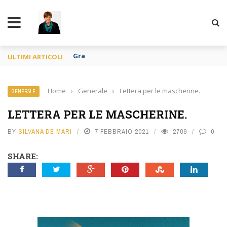
TY
Gravidanza per altri e apologia di pedofilia re
ULTIMI ARTICOLI
Home
›
Generale
›
Lettera per le mascherine.
GENERALE
LETTERA PER LE MASCHERINE.
BY
SILVANA DE MARI
7 FEBBRAIO 2021
2709
0
SHARE: