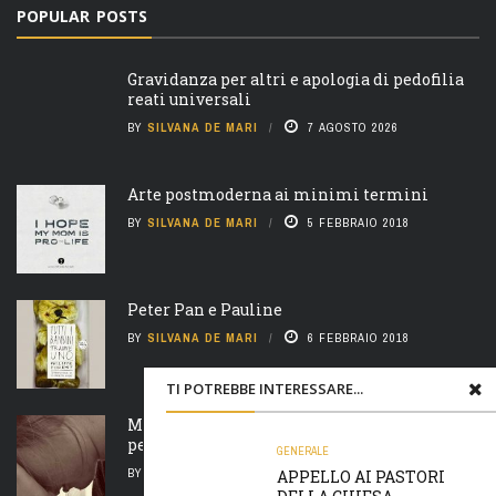
POPULAR POSTS
Gravidanza per altri e apologia di pedofilia
reati universali
BY
SILVANA DE MARI
7 AGOSTO 2026
Arte postmoderna ai minimi termini
BY
SILVANA DE MARI
5 FEBBRAIO 2018
Peter Pan e Pauline
BY
SILVANA DE MARI
6 FEBBRAIO 2018
TI POTREBBE INTERESSARE...
Madre natura è un’ arcigna megera e non
perdona nulla
GENERALE
BY
SILVANA DE MARI
7 FEBBRAIO 2018
APPELLO AI PASTORI