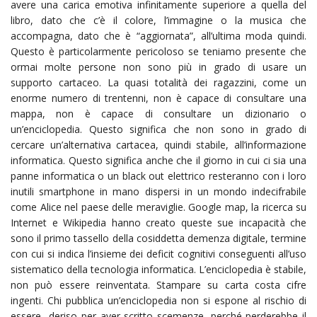
avere una carica emotiva infinitamente superiore a quella del
libro, dato che c’è il colore, l’immagine o la musica che
accompagna, dato che è “aggiornata”, all’ultima moda quindi.
Questo è particolarmente pericoloso se teniamo presente che
ormai molte persone non sono più in grado di usare un
supporto cartaceo. La quasi totalità dei ragazzini, come un
enorme numero di trentenni, non è capace di consultare una
mappa, non è capace di consultare un dizionario o
un’enciclopedia. Questo significa che non sono in grado di
cercare un’alternativa cartacea, quindi stabile, all’informazione
informatica. Questo significa anche che il giorno in cui ci sia una
panne informatica o un black out elettrico resteranno con i loro
inutili smartphone in mano dispersi in un mondo indecifrabile
come Alice nel paese delle meraviglie. Google map, la ricerca su
Internet e Wikipedia hanno creato queste sue incapacità che
sono il primo tassello della cosiddetta demenza digitale, termine
con cui si indica l’insieme dei deficit cognitivi conseguenti all’uso
sistematico della tecnologia informatica. L’enciclopedia è stabile,
non può essere reinventata. Stampare su carta costa cifre
ingenti. Chi pubblica un’enciclopedia non si espone al rischio di
essere deriso per aver scritto scemenze, perché perderebbe il