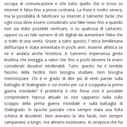
occupa di comunicazione e che tutto quello che si trova su
Internet è falso fino a prova contraria. La frase è molto severa,
ma la possibilità di falsificare su Internet è talmente facile che
ogni cosa deve essere considerato una fake news fino a quando
non sia stato possibile verificare, o su qualcosa di cartaceo,
oppure su un tale numero di siti digitali da aumentare l’idea che
si tratti di una verità. Grazie a tutto questo, l’ etica bimillenaria
dell’Europa è stata annientata in pochi anni. Insieme all’etica se
ne è andata anche l’estetica. A Sanremo imperversa gente
bruttina che inneggia a valori che fino a pochi decenni fa erano
considerati disvalori intollerabili. Tutto questo ha il terribile
fascino della facilità. Non bisogna studiare. Non bisogna
memorizzare. Chi è in grado di dire più di venti parole sulla
battaglia di Stalingrado o sui motivi per cui è scoppiata la prima
guerra mondiale? Il problema è che forse non è possibile
comprendere l’epoca attuale se non sappiamo nulla sullo
scoppio della prima guerra mondiale e sulla battaglia di
Stalingrado. In epoche passate c’era sempre stata una folta
schiera di dissidenti. Non avevano la vita facile, non sempre
campavano a lungo, ma almeno esistevano. In un’epoca che ha