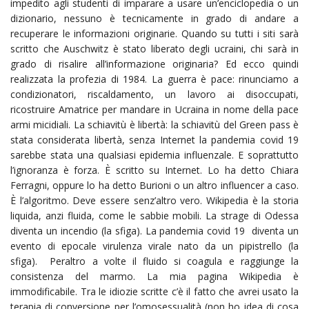
impedito agli studenti di imparare a usare un’enciclopedia o un
dizionario, nessuno è tecnicamente in grado di andare a
recuperare le informazioni originarie. Quando su tutti i siti sarà
scritto che Auschwitz è stato liberato degli ucraini, chi sarà in
grado di risalire all’informazione originaria? Ed ecco quindi
realizzata la profezia di 1984. La guerra è pace: rinunciamo a
condizionatori, riscaldamento, un lavoro ai disoccupati,
ricostruire Amatrice per mandare in Ucraina in nome della pace
armi micidiali. La schiavitù è libertà: la schiavitù del Green pass è
stata considerata libertà, senza Internet la pandemia covid 19
sarebbe stata una qualsiasi epidemia influenzale. E soprattutto
l’ignoranza è forza. È scritto su Internet. Lo ha detto Chiara
Ferragni, oppure lo ha detto Burioni o un altro influencer a caso.
È l’algoritmo. Deve essere senz’altro vero. Wikipedia è la storia
liquida, anzi fluida, come le sabbie mobili. La strage di Odessa
diventa un incendio (la sfiga). La pandemia covid 19 diventa un
evento di epocale virulenza virale nato da un pipistrello (la
sfiga). Peraltro a volte il fluido si coagula e raggiunge la
consistenza del marmo. La mia pagina Wikipedia è
immodificabile. Tra le idiozie scritte c’è il fatto che avrei usato la
terapia di conversione per l’omosessualità (non ho idea di cosa