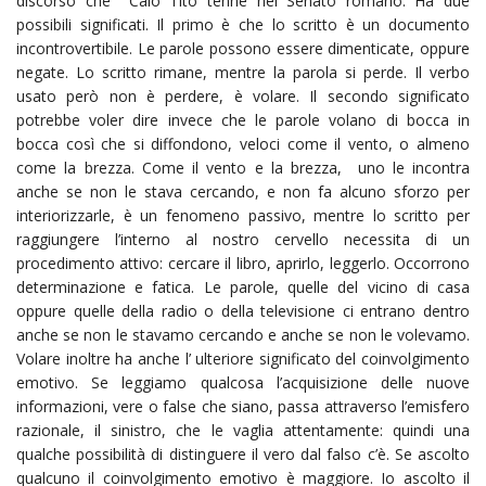
discorso che Caio Tito tenne nel Senato romano. Ha due
possibili significati. Il primo è che lo scritto è un documento
incontrovertibile. Le parole possono essere dimenticate, oppure
negate. Lo scritto rimane, mentre la parola si perde. Il verbo
usato però non è perdere, è volare. Il secondo significato
potrebbe voler dire invece che le parole volano di bocca in
bocca così che si diffondono, veloci come il vento, o almeno
come la brezza. Come il vento e la brezza, uno le incontra
anche se non le stava cercando, e non fa alcuno sforzo per
interiorizzarle, è un fenomeno passivo, mentre lo scritto per
raggiungere l’interno al nostro cervello necessita di un
procedimento attivo: cercare il libro, aprirlo, leggerlo. Occorrono
determinazione e fatica. Le parole, quelle del vicino di casa
oppure quelle della radio o della televisione ci entrano dentro
anche se non le stavamo cercando e anche se non le volevamo.
Volare inoltre ha anche l’ ulteriore significato del coinvolgimento
emotivo. Se leggiamo qualcosa l’acquisizione delle nuove
informazioni, vere o false che siano, passa attraverso l’emisfero
razionale, il sinistro, che le vaglia attentamente: quindi una
qualche possibilità di distinguere il vero dal falso c’è. Se ascolto
qualcuno il coinvolgimento emotivo è maggiore. Io ascolto il