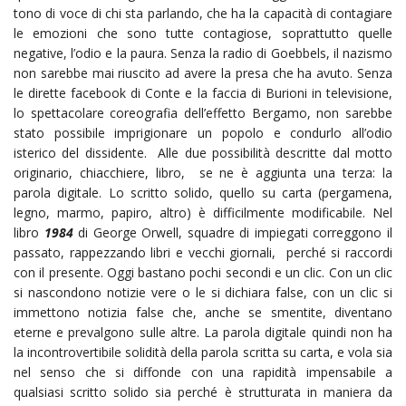
tono di voce di chi sta parlando, che ha la capacità di contagiare
le emozioni che sono tutte contagiose, soprattutto quelle
negative, l’odio e la paura. Senza la radio di Goebbels, il nazismo
non sarebbe mai riuscito ad avere la presa che ha avuto. Senza
le dirette facebook di Conte e la faccia di Burioni in televisione,
lo spettacolare coreografia dell’effetto Bergamo, non sarebbe
stato possibile imprigionare un popolo e condurlo all’odio
isterico del dissidente. Alle due possibilità descritte dal motto
originario, chiacchiere, libro, se ne è aggiunta una terza: la
parola digitale. Lo scritto solido, quello su carta (pergamena,
legno, marmo, papiro, altro) è difficilmente modificabile. Nel
libro
1984
di George Orwell, squadre di impiegati correggono il
passato, rappezzando libri e vecchi giornali, perché si raccordi
con il presente. Oggi bastano pochi secondi e un clic. Con un clic
si nascondono notizie vere o le si dichiara false, con un clic si
immettono notizia false che, anche se smentite, diventano
eterne e prevalgono sulle altre. La parola digitale quindi non ha
la incontrovertibile solidità della parola scritta su carta, e vola sia
nel senso che si diffonde con una rapidità impensabile a
qualsiasi scritto solido sia perché è strutturata in maniera da