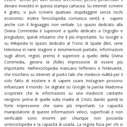
denaro investito in questa stampa cartacea. Su Internet scrivere
è gratis, si può scrivere qualsiasi stupidaggine senza rischi
economici. Inoltre l’enciclopedia comunica verità e sapere
anche con il linguaggio non verbale. Lo spazio dedicato alla
Divina Commedia è superiore a quello dedicato a Orgoglio e
pregiudizio, quindi intuiamo che è più importante. Su Google e
su Wikipedia lo spazio dedicato al Trono di Spade (libri, serie
televisiva in varie stagioni e innumerevoli puntate, informazioni
sugli attori, registi, premi) è superiore a quello della Divina
Commedia, genera la (folle) impressione di essere più
importante. Nell’enciclopedia mancano l’effimero e l’irrilevante,
che trionfano su Internet al punto tale che mediocri nullità per il
solo fatto di esistere e di sapere usare Instagram possono
influenzare il mondo. Se digitate su Google la parola Madonna
scoprirete che le informazioni su una mediocre cantante
vengono prima di quelle sulla madre di Cristo dando quindi la
forte impressione che siano più importanti. Le capacità
manipolatorie di queste informazioni veloci, superficiali e non
verificabili sono enormi per chiunque non possieda
un’enciclopedia e la capacità di usarla. La regola fissa per chi si