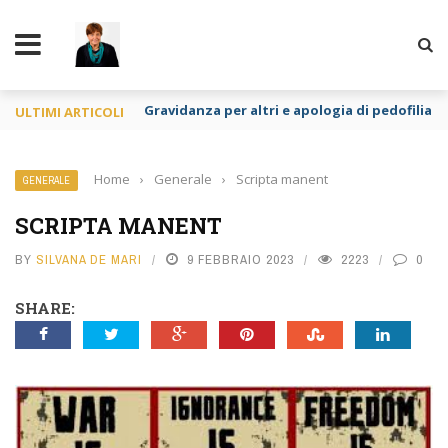
TY
Gravidanza per altri e apologia di pedofilia re
ULTIMI ARTICOLI
Home
›
Generale
›
Scripta manent
GENERALE
SCRIPTA MANENT
BY
SILVANA DE MARI
9 FEBBRAIO 2023
2223
0
SHARE: