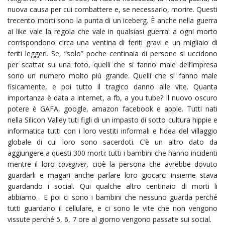
nuova causa per cui combattere e, se necessario, morire. Questi
trecento morti sono la punta di un iceberg. È anche nella guerra
ai like vale la regola che vale in qualsiasi guerra: a ogni morto
corrispondono circa una ventina di feriti gravi e un migliaio di
feriti leggeri. Se, “solo” poche centinaia di persone si uccidono
per scattar su una foto, quelli che si fanno male dell’impresa
sono un numero molto più grande. Quelli che si fanno male
fisicamente, e poi tutto il tragico danno alle vite. Quanta
importanza è data a internet, a fb, a you tube? Il nuovo oscuro
potere è GAFA, google, amazon facebook e apple. Tutti nati
nella Silicon Valley tuti figli di un impasto di sotto cultura hippie e
informatica tutti con i loro vestiti informali e l’idea del villaggio
globale di cui loro sono sacerdoti. C’è un altro dato da
aggiungere a questi 300 morti: tutti i bambini che hanno incidenti
mentre il loro
cavegiver,
cioè la persona che avrebbe dovuto
guardarli e magari anche parlare loro giocarci insieme stava
guardando i social. Qui qualche altro centinaio di morti li
abbiamo. E poi ci sono i bambini che nessuno guarda perché
tutti guardano il cellulare, e ci sono le vite che non vengono
vissute perché 5, 6, 7 ore al giorno vengono passate sui social.