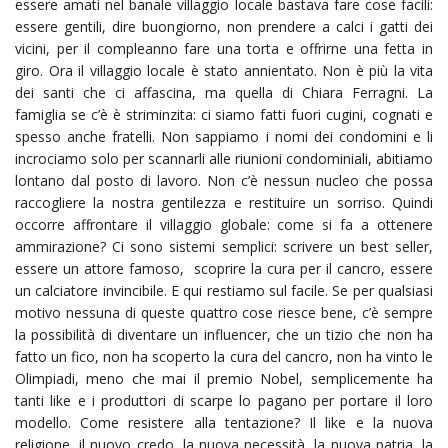
essere amati nel banale villaggio locale bastava fare cose facili:
essere gentili, dire buongiorno, non prendere a calci i gatti dei
vicini, per il compleanno fare una torta e offrirne una fetta in
giro. Ora il villaggio locale è stato annientato. Non è più la vita
dei santi che ci affascina, ma quella di Chiara Ferragni. La
famiglia se c’è è striminzita: ci siamo fatti fuori cugini, cognati e
spesso anche fratelli. Non sappiamo i nomi dei condomini e li
incrociamo solo per scannarli alle riunioni condominiali, abitiamo
lontano dal posto di lavoro. Non c’è nessun nucleo che possa
raccogliere la nostra gentilezza e restituire un sorriso. Quindi
occorre affrontare il villaggio globale: come si fa a ottenere
ammirazione? Ci sono sistemi semplici: scrivere un best seller,
essere un attore famoso, scoprire la cura per il cancro, essere
un calciatore invincibile. E qui restiamo sul facile. Se per qualsiasi
motivo nessuna di queste quattro cose riesce bene, c’è sempre
la possibilità di diventare un influencer, che un tizio che non ha
fatto un fico, non ha scoperto la cura del cancro, non ha vinto le
Olimpiadi, meno che mai il premio Nobel, semplicemente ha
tanti like e i produttori di scarpe lo pagano per portare il loro
modello. Come resistere alla tentazione? Il like e la nuova
religione, il nuovo credo, la nuova necessità, la nuova patria, la