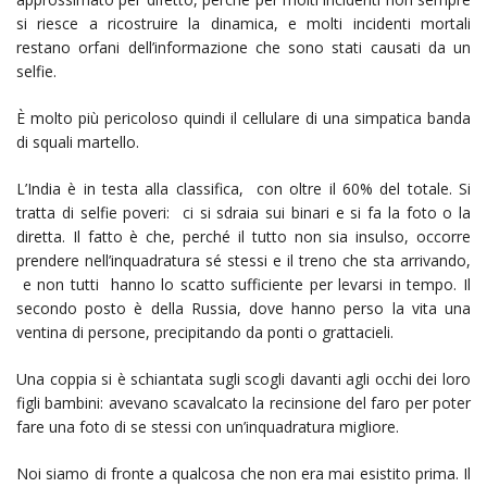
si riesce a ricostruire la dinamica, e molti incidenti mortali
restano orfani dell’informazione che sono stati causati da un
selfie.
È molto più pericoloso quindi il cellulare di una simpatica banda
di squali martello.
L’India è in testa alla classifica, con oltre il 60% del totale. Si
tratta di selfie poveri: ci si sdraia sui binari e si fa la foto o la
diretta. Il fatto è che, perché il tutto non sia insulso, occorre
prendere nell’inquadratura sé stessi e il treno che sta arrivando,
e non tutti hanno lo scatto sufficiente per levarsi in tempo. Il
secondo posto è della Russia, dove hanno perso la vita una
ventina di persone, precipitando da ponti o grattacieli.
Una coppia si è schiantata sugli scogli davanti agli occhi dei loro
figli bambini: avevano scavalcato la recinsione del faro per poter
fare una foto di se stessi con un’inquadratura migliore.
Noi siamo di fronte a qualcosa che non era mai esistito prima. Il