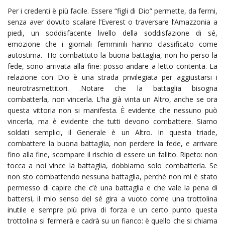
Per i credenti è più facile. Essere “figli di Dio” permette, da fermi,
senza aver dovuto scalare l’Everest o traversare l’Amazzonia a
piedi, un soddisfacente livello della soddisfazione di sé,
emozione che i giornali femminili hanno classificato come
autostima. Ho combattuto la buona battaglia, non ho perso la
fede, sono arrivata alla fine: posso andare a letto contenta. La
relazione con Dio è una strada privilegiata per aggiustarsi i
neurotrasmettitori. .Notare che la battaglia bisogna
combatterla, non vincerla. L’ha già vinta un Altro, anche se ora
questa vittoria non si manifesta. È evidente che nessuno può
vincerla, ma è evidente che tutti devono combattere. Siamo
soldati semplici, il Generale è un Altro. In questa triade,
combattere la buona battaglia, non perdere la fede, e arrivare
fino alla fine, scompare il rischio di essere un fallito. Ripeto: non
tocca a noi vince la battaglia, dobbiamo solo combatterla. Se
non sto combattendo nessuna battaglia, perché non mi è stato
permesso di capire che c’è una battaglia e che vale la pena di
battersi, il mio senso del sé gira a vuoto come una trottolina
inutile e sempre più priva di forza e un certo punto questa
trottolina si fermerà e cadrà su un fianco: è quello che si chiama