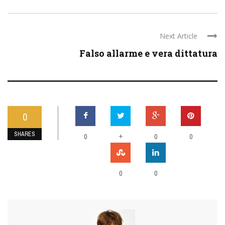
Next Article
Falso allarme e vera dittatura
0
SHARES
0
+
0
0
0
0