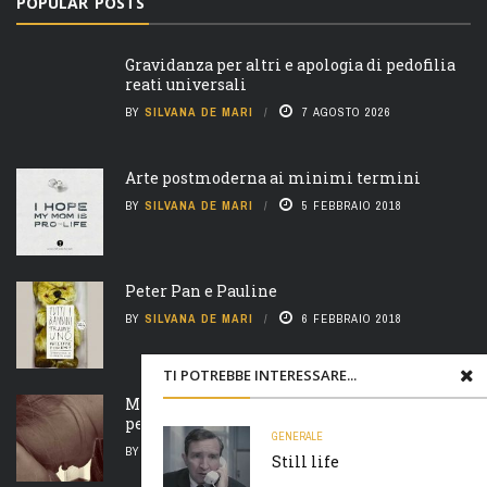
POPULAR POSTS
Gravidanza per altri e apologia di pedofilia
reati universali
BY
SILVANA DE MARI
7 AGOSTO 2026
Arte postmoderna ai minimi termini
BY
SILVANA DE MARI
5 FEBBRAIO 2018
Peter Pan e Pauline
BY
SILVANA DE MARI
6 FEBBRAIO 2018
TI POTREBBE INTERESSARE...
Madre natura è un’ arcigna megera e non
perdona nulla
GENERALE
BY
SILVANA DE MARI
7 FEBBRAIO 2018
Still life