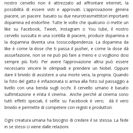
nostro cervello non è attrezzato ad affrontare internet, la
possibilità di essere visti e approvati. L’approvazione genera
piacere, un piacere basato su due neurotrasmettitori importanti
dopamina ed endorfine. Tutte le volte che qualcuno ci mette un
like su Facebook, Tweet, Instagram o You tube, il nostro
cervello sussulta in una scintilla di piacere, produce dopamina e
la dopamina diventa una tossicodipendenza. La dopamina da
like è come la dose che ti passa il pusher, e come la dose dà
assuefazione, non se ne può più fare a meno e ci vogliono dosi
sempre più forti. Per avere l’approvazione altrui può essere
necessario vincere le olimpiadi e prendere un Nobel. Oppure
dare il brivido di assistere a una morte vera, la propria. Quando
la foto del gatto è inflazionata si arriva alla foto sul passaggio a
livello con una benda sugli occhi. Il cervello umano è basato
sull’imitazione e imita il cinema. Anche perché al cinema sono
tutti effetti speciali, il selfie su Facebook è vero; dà il vero
brivido e permette di competere con registi e produttori.
Ogni creatura umana ha bisogno di credere il se stessa. La fede
in se stessi ci viene dalle relazioni.