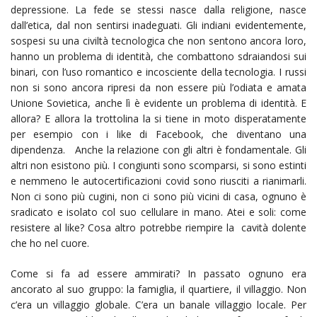
depressione. La fede se stessi nasce dalla religione, nasce
dall’etica, dal non sentirsi inadeguati. Gli indiani evidentemente,
sospesi su una civiltà tecnologica che non sentono ancora loro,
hanno un problema di identità, che combattono sdraiandosi sui
binari, con l’uso romantico e incosciente della tecnologia. I russi
non si sono ancora ripresi da non essere più l’odiata e amata
Unione Sovietica, anche lì è evidente un problema di identità. E
allora? E allora la trottolina la si tiene in moto disperatamente
per esempio con i like di Facebook, che diventano una
dipendenza. Anche la relazione con gli altri è fondamentale. Gli
altri non esistono più. I congiunti sono scomparsi, si sono estinti
e nemmeno le autocertificazioni covid sono riusciti a rianimarli.
Non ci sono più cugini, non ci sono più vicini di casa, ognuno è
sradicato e isolato col suo cellulare in mano. Atei e soli: come
resistere al like? Cosa altro potrebbe riempire la cavità dolente
che ho nel cuore.
Come si fa ad essere ammirati? In passato ognuno era
ancorato al suo gruppo: la famiglia, il quartiere, il villaggio. Non
c’era un villaggio globale. C’era un banale villaggio locale. Per