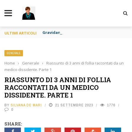
TY
Gravidanza per altri e apologia di pedofilia re
ULTIMI ARTICOLI
GENERALE
Home
›
Generale
›
Riassunto di 3 anni di follia raccontati da un
medico dissidente. Parte 1
RIASSUNTO DI 3 ANNI DI FOLLIA
RACCONTATI DA UN MEDICO
DISSIDENTE. PARTE 1
BY
SILVANA DE MARI
21 SETTEMBRE 2023
1776
0
SHARE: