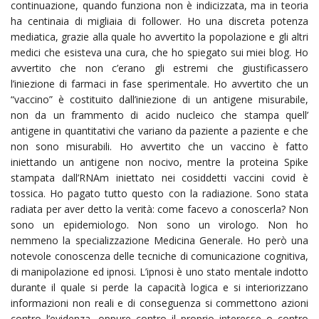
continuazione, quando funziona non è indicizzata, ma in teoria
ha centinaia di migliaia di follower. Ho una discreta potenza
mediatica, grazie alla quale ho avvertito la popolazione e gli altri
medici che esisteva una cura, che ho spiegato sui miei blog. Ho
avvertito che non c’erano gli estremi che giustificassero
l’iniezione di farmaci in fase sperimentale. Ho avvertito che un
“vaccino” è costituito dall’iniezione di un antigene misurabile,
non da un frammento di acido nucleico che stampa quell’
antigene in quantitativi che variano da paziente a paziente e che
non sono misurabili. Ho avvertito che un vaccino è fatto
iniettando un antigene non nocivo, mentre la proteina Spike
stampata dall’RNAm iniettato nei cosiddetti vaccini covid è
tossica. Ho pagato tutto questo con la radiazione. Sono stata
radiata per aver detto la verità: come facevo a conoscerla? Non
sono un epidemiologo. Non sono un virologo. Non ho
nemmeno la specializzazione Medicina Generale. Ho però una
notevole conoscenza delle tecniche di comunicazione cognitiva,
di manipolazione ed ipnosi. L’ipnosi è uno stato mentale indotto
durante il quale si perde la capacità logica e si interiorizzano
informazioni non reali e di conseguenza si commettono azioni
contro l’evidenza, oppure contro il proprio interesse o contro