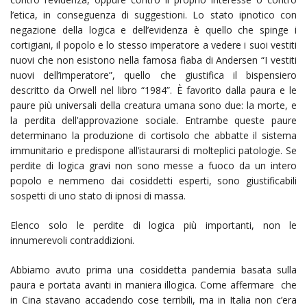
l’etica, in conseguenza di suggestioni. Lo stato ipnotico con
negazione della logica e dell’evidenza è quello che spinge i
cortigiani, il popolo e lo stesso imperatore a vedere i suoi vestiti
nuovi che non esistono nella famosa fiaba di Andersen “I vestiti
nuovi dell’imperatore”, quello che giustifica il bispensiero
descritto da Orwell nel libro “1984”. È favorito dalla paura e le
paure più universali della creatura umana sono due: la morte, e
la perdita dell’approvazione sociale. Entrambe queste paure
determinano la produzione di cortisolo che abbatte il sistema
immunitario e predispone all’istaurarsi di molteplici patologie. Se
perdite di logica gravi non sono messe a fuoco da un intero
popolo e nemmeno dai cosiddetti esperti, sono giustificabili
sospetti di uno stato di ipnosi di massa.
Elenco solo le perdite di logica più importanti, non le
innumerevoli contraddizioni.
Abbiamo avuto prima una cosiddetta pandemia basata sulla
paura e portata avanti in maniera illogica. Come affermare che
in Cina stavano accadendo cose terribili, ma in Italia non c’era