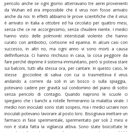
pericolo anche se ogni giorno atterravano tre aerei provenienti
da Wuhan ed era impossibile che il virus non fosse arrivato
anche da noi. In effetti abbiamo le prove scientifiche che il virus
è arrivato in Italia a ottobre ed ha circolato per quattro mesi,
senza che ce ne accorgessimo, senza chiudere niente. I medici
hanno visto delle polmoniti interstiziali violente che hanno
curato con antibiotici, cortisone ed eparina. In alcuni casi con
successo, in altri no, ma ogni anno vi sono morti a causa
dell’influenza. Ci hanno rinchiuso in casa, la cosa peggiore da
fare perché deprime il sistema immunitario, però si poteva stare
sui balconi, tutti alla stessa ora, per cantare. In questo caso, le
stesse goccioline di saliva con cui si trasmetteva il virus
andando a correre da soli in un bosco o sulla spiaggia,
potevano cadere per gravità sul condomino del piano di sotto
senza pericolo di contagio. Quando riaprono le scuole ci
spiegano che i banchi a rotelle fermeranno la malattia virale. I
medici non inoculati sono stati sospesi, ma i medici ucraini non
inoculati potevano lavorare al posto loro. Bisognava iniettare un
farmaco in fase sperimentale, sperimentato per soli 2 mesi e
non è stata fatta la vigilanza attiva. Sono state boicottate le