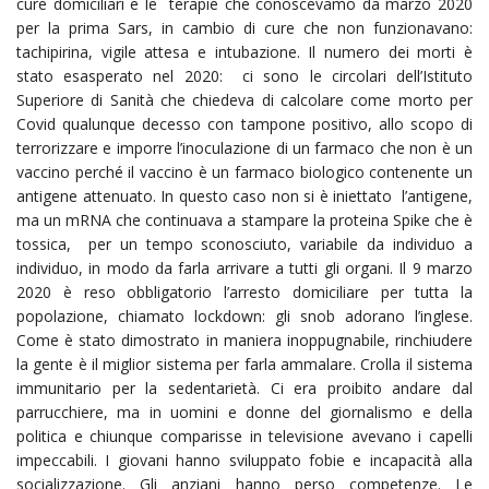
cure domiciliari e le terapie che conoscevamo da marzo 2020
per la prima Sars, in cambio di cure che non funzionavano:
tachipirina, vigile attesa e intubazione. Il numero dei morti è
stato esasperato nel 2020: ci sono le circolari dell’Istituto
Superiore di Sanità che chiedeva di calcolare come morto per
Covid qualunque decesso con tampone positivo, allo scopo di
terrorizzare e imporre l’inoculazione di un farmaco che non è un
vaccino perché il vaccino è un farmaco biologico contenente un
antigene attenuato. In questo caso non si è iniettato l’antigene,
ma un mRNA che continuava a stampare la proteina Spike che è
tossica, per un tempo sconosciuto, variabile da individuo a
individuo, in modo da farla arrivare a tutti gli organi. Il 9 marzo
2020 è reso obbligatorio l’arresto domiciliare per tutta la
popolazione, chiamato lockdown: gli snob adorano l’inglese.
Come è stato dimostrato in maniera inoppugnabile, rinchiudere
la gente è il miglior sistema per farla ammalare. Crolla il sistema
immunitario per la sedentarietà. Ci era proibito andare dal
parrucchiere, ma in uomini e donne del giornalismo e della
politica e chiunque comparisse in televisione avevano i capelli
impeccabili. I giovani hanno sviluppato fobie e incapacità alla
socializzazione. Gli anziani hanno perso competenze. Le